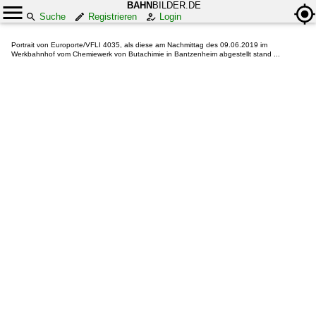
BAHN
BILDER.DE
Suche
Registrieren
Login
Portrait von Europorte/VFLI 4035, als diese am Nachmittag des 09.06.2019 im
Werkbahnhof vom Chemiewerk von Butachimie in Bantzenheim abgestellt stand ...