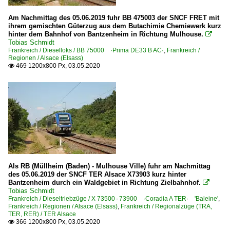
Am Nachmittag des 05.06.2019 fuhr BB 475003 der SNCF FRET mit
ihrem gemischten Güterzug aus dem Butachimie Chemiewerk kurz
hinter dem Bahnhof von Bantzenheim in Richtung Mulhouse.

Tobias Schmidt
Frankreich / Dieselloks / BB 75000 ·Prima DE33 B AC·
,
Frankreich /
Regionen / Alsace (Elsass)
469 1200x800 Px, 03.05.2020

Als RB (Müllheim (Baden) - Mulhouse Ville) fuhr am Nachmittag
des 05.06.2019 der SNCF TER Alsace X73903 kurz hinter
Bantzenheim durch ein Waldgebiet in Richtung Zielbahnhof.

Tobias Schmidt
Frankreich / Dieseltriebzüge / X 73500 · 73900 ·Coradia A TER· 'Baleine'
,
Frankreich / Regionen / Alsace (Elsass)
,
Frankreich / Regionalzüge (TRA,
TER, RER) / TER Alsace
366 1200x800 Px, 03.05.2020
