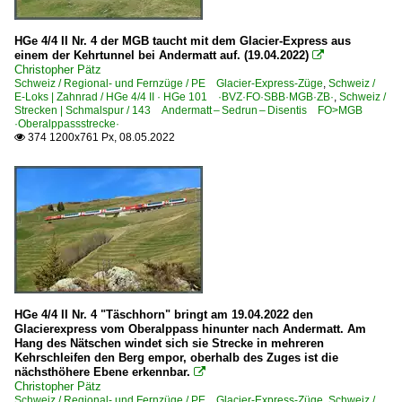
HGe 4/4 II Nr. 4 der MGB taucht mit dem Glacier-Express aus
einem der Kehrtunnel bei Andermatt auf. (19.04.2022)

Christopher Pätz
Schweiz / Regional- und Fernzüge / PE Glacier-Express-Züge
,
Schweiz /
E-Loks | Zahnrad / HGe 4/4 II · HGe 101 ·BVZ·FO·SBB·MGB·ZB·
,
Schweiz /
Strecken | Schmalspur / 143 Andermatt – Sedrun – Disentis FO>MGB
·Oberalppassstrecke·
374 1200x761 Px, 08.05.2022

HGe 4/4 II Nr. 4 "Täschhorn" bringt am 19.04.2022 den
Glacierexpress vom Oberalppass hinunter nach Andermatt. Am
Hang des Nätschen windet sich sie Strecke in mehreren
Kehrschleifen den Berg empor, oberhalb des Zuges ist die
nächsthöhere Ebene erkennbar.

Christopher Pätz
Schweiz / Regional- und Fernzüge / PE Glacier-Express-Züge
,
Schweiz /