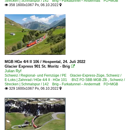
Strecken | Schmalspur / 142 Brig – Furkatunnel – Andermatt FO>MGB
358 1600x1067 Px, 06.10.2022


MGB HGe 4/4 II 106 / Hospental, 24. Juli 2022
Glacier Express 901 St. Moritz - Brig

Julian Ryf
Schweiz / Regional- und Fernzüge / PE Glacier-Express-Züge
,
Schweiz /
E-Loks | Zahnrad / HGe 4/4 II · HGe 101 ·BVZ·FO·SBB·MGB·ZB·
,
Schweiz /
Strecken | Schmalspur / 142 Brig – Furkatunnel – Andermatt FO>MGB
329 1600x1067 Px, 06.10.2022

