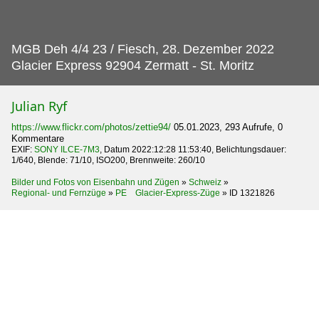
MGB Deh 4/4 23 / Fiesch, 28.
Dezember 2022
Glacier Express 92904 Zermatt - St. Moritz
Julian Ryf
https://www.flickr.com/photos/zettie94/
05.01.2023, 293 Aufrufe, 0
Kommentare
EXIF:
SONY ILCE-7M3
, Datum 2022:12:28 11:53:40, Belichtungsdauer:
1/640, Blende: 71/10, ISO200, Brennweite: 260/10
Bilder und Fotos von Eisenbahn und Zügen
»
Schweiz
»
Regional- und Fernzüge
»
PE Glacier-Express-Züge
»
ID 1321826