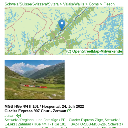
Schweiz/Suisse/Svizzera/Svizra > Valais/Wallis > Goms > Fiesch
(C) OpenStreetMap-Mitwirkende
MGB HGe 4/4 II 101 / Hospental, 24. Juli 2022
Glacier Express 907 Chur - Zermatt

Julian Ryf
Schweiz / Regional- und Fernzüge / PE Glacier-Express-Züge
,
Schweiz /
E-Loks | Zahnrad / HGe 4/4 II · HGe 101 ·BVZ·FO·SBB·MGB·ZB·
,
Schweiz /