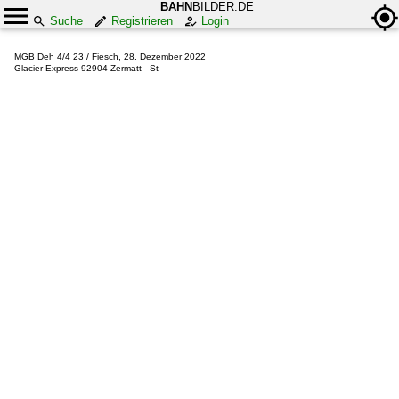
BAHN
BILDER.DE
Suche
Registrieren
Login
MGB Deh 4/4 23 / Fiesch, 28. Dezember 2022
Glacier Express 92904 Zermatt - St