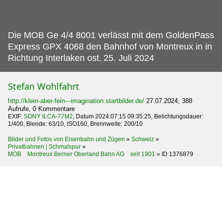
Die MOB Ge 4/4 8001 verlässt mit dem GoldenPass
Express GPX 4068 den Bahnhof von Montreux in in
Richtung Interlaken ost.
25. Juli 2024
Stefan Wohlfahrt
http://klein-aber-fein---imagination.startbilder.de/
27.07.2024, 388
Aufrufe, 0 Kommentare
EXIF:
SONY ILCA-77M2
, Datum 2024:07:15 09:35:25, Belichtungsdauer:
1/400, Blende: 63/10, ISO160, Brennweite: 200/10
Bilder und Fotos von Eisenbahn und Zügen
»
Schweiz
»
Privatbahnen | Schmalspur
»
MOB Montreux Berner Oberland Bahn AG seit 1901
»
ID 1376879