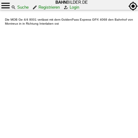
BAHN
BILDER.DE
Suche
Registrieren
Login
Die MOB Ge 4/4 8001 verlässt mit dem GoldenPass Express GPX 4068 den Bahnhof von
Montreux in in Richtung Interlaken ost