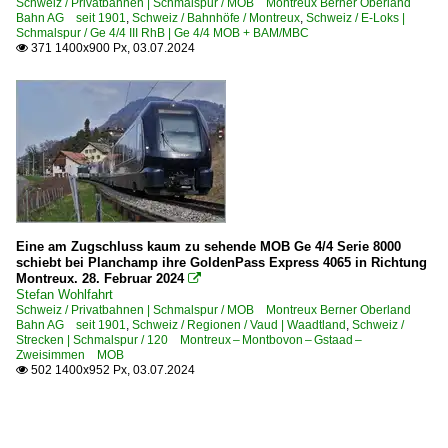
Schweiz / Privatbahnen | Schmalspur / MOB Montreux Berner Oberland
Bahn AG seit 1901
,
Schweiz / Bahnhöfe / Montreux
,
Schweiz / E-Loks |
Schmalspur / Ge 4/4 III RhB | Ge 4/4 MOB + BAM/MBC
371 1400x900 Px, 03.07.2024

Eine am Zugschluss kaum zu sehende MOB Ge 4/4 Serie 8000
schiebt bei Planchamp ihre GoldenPass Express 4065 in Richtung
Montreux. 28. Februar 2024

Stefan Wohlfahrt
Schweiz / Privatbahnen | Schmalspur / MOB Montreux Berner Oberland
Bahn AG seit 1901
,
Schweiz / Regionen / Vaud | Waadtland
,
Schweiz /
Strecken | Schmalspur / 120 Montreux – Montbovon – Gstaad –
Zweisimmen MOB
502 1400x952 Px, 03.07.2024
