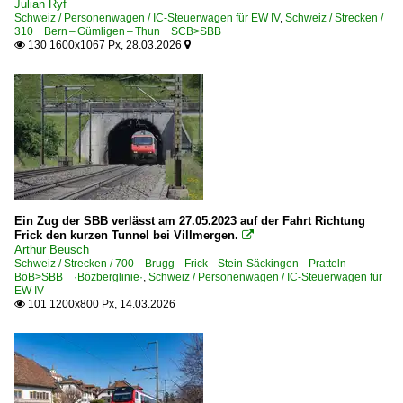
Julian Ryf
Schweiz / Personenwagen / IC-Steuerwagen für EW IV
,
Schweiz / Strecken /
310 Bern – Gümligen – Thun SCB>SBB
130 1600x1067 Px, 28.03.2026


Ein Zug der SBB verlässt am 27.05.2023 auf der Fahrt Richtung
Frick den kurzen Tunnel bei Villmergen.

Arthur Beusch
Schweiz / Strecken / 700 Brugg – Frick – Stein-Säckingen – Pratteln
BöB>SBB ·Bözberglinie·
,
Schweiz / Personenwagen / IC-Steuerwagen für
EW IV
101 1200x800 Px, 14.03.2026
