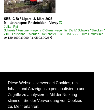
SBB IC Bt / Ligerz, 3. März 2026
Militärtransport Rheinfelden - Vevey

Julian Ryf
Schweiz / Personenwagen / IC-Steuerwagen für EW IV
,
Schweiz / Strecken /
210 Lausanne – Yverdon – Neuchâtel – Biel JS>SBB ·Jurasüdfusslinie·
139 1600x1000 Px, 05.03.2026


Diese Webseite verwendet Cookies, um
Inhalte und Anzeigen zu personalisieren und
Zugriffe zu analysieren. Mit der Nutzung
stimmen Sie der Verwendung von Cookies
zu. Mehr erfahren: