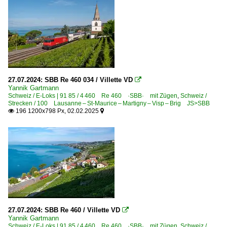
27.07.2024: SBB Re 460 034 / Villette VD

Yannik Gartmann
Schweiz / E-Loks | 91 85 / 4 460 Re 460 ·SBB· mit Zügen
,
Schweiz /
Strecken / 100 Lausanne – St-Maurice – Martigny – Visp – Brig JS>SBB
196 1200x798 Px, 02.02.2025


27.07.2024: SBB Re 460 / Villette VD

Yannik Gartmann
Schweiz / E-Loks | 91 85 / 4 460 Re 460 ·SBB· mit Zügen
,
Schweiz /