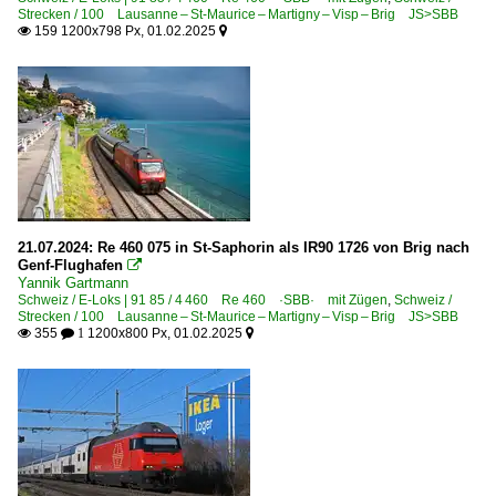
Strecken / 100 Lausanne – St-Maurice – Martigny – Visp – Brig JS>SBB
159 1200x798 Px, 01.02.2025


21.07.2024: Re 460 075 in St-Saphorin als IR90 1726 von Brig nach
Genf-Flughafen

Yannik Gartmann
Schweiz / E-Loks | 91 85 / 4 460 Re 460 ·SBB· mit Zügen
,
Schweiz /
Strecken / 100 Lausanne – St-Maurice – Martigny – Visp – Brig JS>SBB
355
1200x800 Px, 01.02.2025

 1
