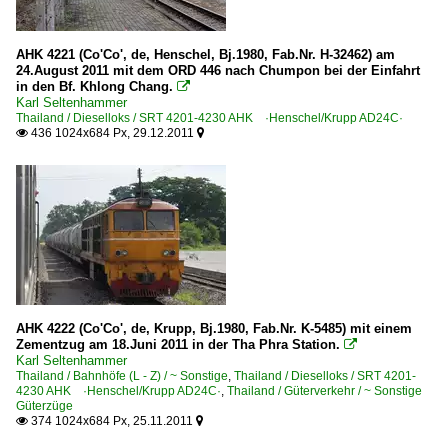
AHK 4221 (Co'Co', de, Henschel, Bj.1980, Fab.Nr. H-32462) am
24.August 2011 mit dem ORD 446 nach Chumpon bei der Einfahrt
in den Bf. Khlong Chang.

Karl Seltenhammer
Thailand / Dieselloks / SRT 4201-4230 AHK ·Henschel/Krupp AD24C·
436 1024x684 Px, 29.12.2011


AHK 4222 (Co'Co', de, Krupp, Bj.1980, Fab.Nr. K-5485) mit einem
Zementzug am 18.Juni 2011 in der Tha Phra Station.

Karl Seltenhammer
Thailand / Bahnhöfe (L - Z) / ~ Sonstige
,
Thailand / Dieselloks / SRT 4201-
4230 AHK ·Henschel/Krupp AD24C·
,
Thailand / Güterverkehr / ~ Sonstige
Güterzüge
374 1024x684 Px, 25.11.2011

