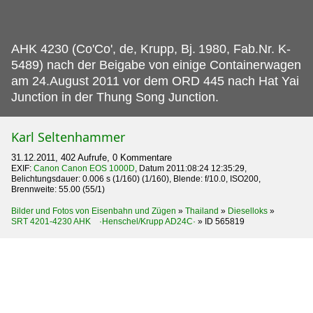
AHK 4230 (Co'Co', de, Krupp, Bj.
1980, Fab.Nr. K-
5489) nach der Beigabe von einige Containerwagen
am 24.August 2011 vor dem ORD 445 nach Hat Yai
Junction in der Thung Song Junction.
Karl Seltenhammer
31.12.2011, 402 Aufrufe, 0 Kommentare
EXIF:
Canon Canon EOS 1000D
, Datum 2011:08:24 12:35:29,
Belichtungsdauer: 0.006 s (1/160) (1/160), Blende: f/10.0, ISO200,
Brennweite: 55.00 (55/1)
Bilder und Fotos von Eisenbahn und Zügen
»
Thailand
»
Dieselloks
»
SRT 4201-4230 AHK ·Henschel/Krupp AD24C·
»
ID 565819