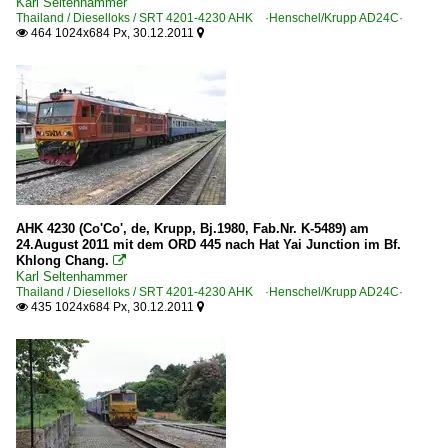
Karl Seltenhammer
Thailand / Dieselloks / SRT 4201-4230 AHK ·Henschel/Krupp AD24C·
464 1024x684 Px, 30.12.2011


AHK 4230 (Co'Co', de, Krupp, Bj.1980, Fab.Nr. K-5489) am
24.August 2011 mit dem ORD 445 nach Hat Yai Junction im Bf.
Khlong Chang.

Karl Seltenhammer
Thailand / Dieselloks / SRT 4201-4230 AHK ·Henschel/Krupp AD24C·
435 1024x684 Px, 30.12.2011

