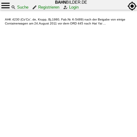
BAHN
BILDER.DE
Suche
Registrieren
Login
AHK 4230 (Co'Co', de, Krupp, Bj.1980, Fab.Nr. K-5489) nach der Beigabe von einige
Containerwagen am 24.August 2011 vor dem ORD 445 nach Hat Yai ...