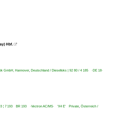
ay) Hbf.

stik GmbH, Hannover
,
Deutschland / Dieselloks | 92 80 / 4 185 ·DE 18·
6 193 ¦ 7 193 BR 193 ·Vectron AC/MS· 'X4 E' Private
,
Österreich /