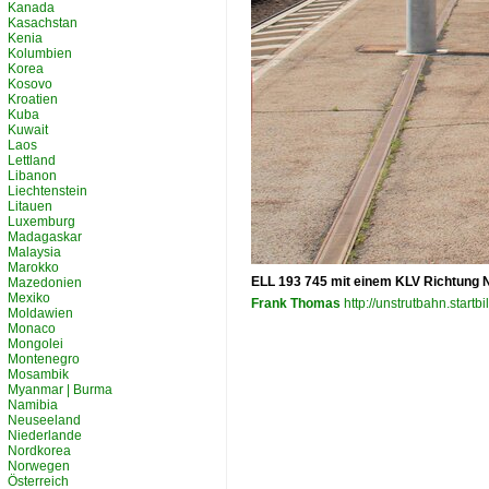
Kanada
Kasachstan
Kenia
Kolumbien
Korea
Kosovo
Kroatien
Kuba
Kuwait
Laos
Lettland
Libanon
Liechtenstein
Litauen
Luxemburg
Madagaskar
Malaysia
Marokko
ELL 193 745 mit einem KLV Richtung N
Mazedonien
Mexiko
Frank Thomas
http://unstrutbahn.startbi
Moldawien
Monaco
Mongolei
Montenegro
Mosambik
Myanmar | Burma
Namibia
Neuseeland
Niederlande
Nordkorea
Norwegen
Österreich