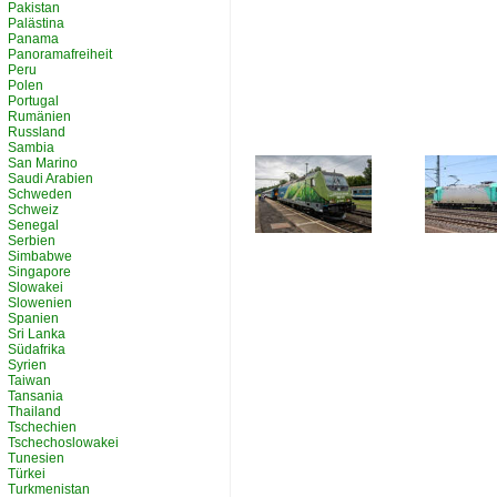
Pakistan
Palästina
Panama
Panoramafreiheit
Peru
Polen
Portugal
Rumänien
Russland
Sambia
San Marino
Saudi Arabien
Schweden
Schweiz
Senegal
Serbien
Simbabwe
Singapore
Slowakei
Slowenien
Spanien
Sri Lanka
Südafrika
Syrien
Taiwan
Tansania
Thailand
Tschechien
Tschechoslowakei
Tunesien
Türkei
Turkmenistan