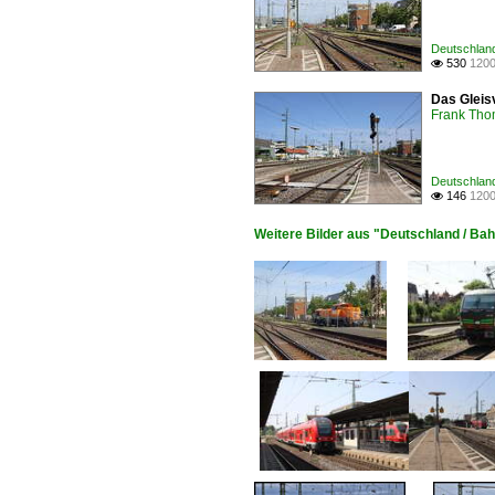
Deutschland
530
1200

Das Gleisv
Frank Th
Deutschland
146
1200

Weitere Bilder aus "Deutschland / Bah