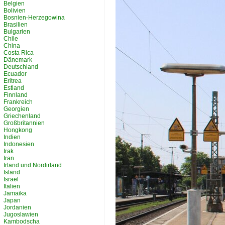
Belgien
Bolivien
Bosnien-Herzegowina
Brasilien
Bulgarien
Chile
China
Costa Rica
Dänemark
Deutschland
Ecuador
Eritrea
Estland
Finnland
Frankreich
Georgien
Griechenland
Großbritannien
Hongkong
Indien
Indonesien
Irak
Iran
Irland und Nordirland
Island
Israel
Italien
Jamaika
Japan
Jordanien
Jugoslawien
Kambodscha