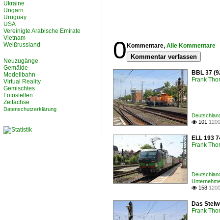
Ukraine
Ungarn
Uruguay
USA
Vereinigte Arabische Emirate
Vietnam
0
Weißrussland
Kommentare,
Alle Kommentare
Kommentar verfassen
Neuzugänge
Gemälde
BBL 37 (9
Modellbahn
Frank Th
Virtual Reality
Gemischtes
Fotostellen
Zeitachse
Datenschutzerklärung
Deutschland
101
1200

ELL 193 7
Frank Th
Deutschland
Unternehme
158
1200

Das Stelwe
Frank Th