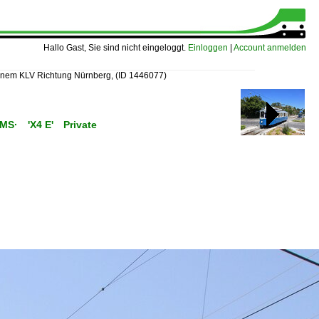
Hallo Gast, Sie sind nicht eingeloggt.
Einloggen
|
Account anmelden
inem KLV Richtung Nürnberg,
(ID 1446077)
C/MS· 'X4 E' Private