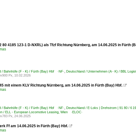
2 80 4185 123-1 D-NXRL) als Tfzf Richtung Nürnberg, am 14.06.2025 in Fürth (B
omas
 / Bahnhöfe (F - K) / Fürth (Bay) Hbf ·NF·
,
Deutschland / Unternehmen (A - K) / BBL Logi
x900 Px, 10.02.2026
45 mit einem KLV Richtung Nürnberg, am 14.06.2025 in Fürth (Bay) Hbf.

omas
 / Bahnhöfe (F - K) / Fürth (Bay) Hbf ·NF·
,
Deutschland / E-Loks | Drehstrom | 91 80 / 
n / ELL - European Locomotive Leasing, Wien ·ELOC·
x783 Px, 24.06.2025
rk Ff am 14.06.2025 in Fürth (Bay) Hbf.

omas