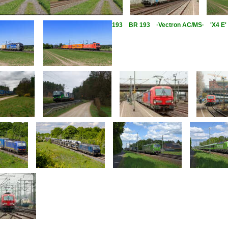
193 BR 193 ·Vectron AC/MS· 'X4 E'