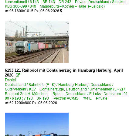
konventionell / 6 143 BR 143 DR 243 Private
,
Deutschland / Strecken |
KBS 300-399 / 340 Magdeburg – Köthen – Halle (–Leipzig)
96 1600x1015 Px, 05.06.2026


6193 121 Railpool mit Containerzug in Hamburg Harburg, April
2026.

Daniel
Deutschland / Bahnhöfe (F - K) / Hamburg-Harburg
,
Deutschland /
Güterverkehr / KLV Containerzüge
,
Deutschland / Unternehmen (L - Z) /
Railpool GmbH, München ·Rpool·
,
Deutschland / E-Loks | Drehstrom | 91
80 / 6 193 ¦ 7 193 BR 193 ·Vectron AC/MS· 'X4 E' Private
62 1200x800 Px, 05.06.2026
