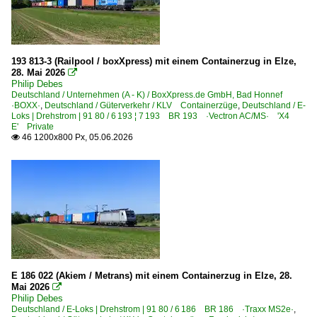
193 813-3 (Railpool / boxXpress) mit einem Containerzug in Elze,
28. Mai 2026

Philip Debes
Deutschland / Unternehmen (A - K) / BoxXpress.de GmbH, Bad Honnef
·BOXX·
,
Deutschland / Güterverkehr / KLV Containerzüge
,
Deutschland / E-
Loks | Drehstrom | 91 80 / 6 193 ¦ 7 193 BR 193 ·Vectron AC/MS· 'X4
E' Private
46 1200x800 Px, 05.06.2026

E 186 022 (Akiem / Metrans) mit einem Containerzug in Elze, 28.
Mai 2026

Philip Debes
Deutschland / E-Loks | Drehstrom | 91 80 / 6 186 BR 186 ·Traxx MS2e·
,