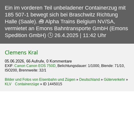
Ein im vorderen Teil unbeladener Containerzug mit
185 507-1 bewegt sich bei Braschwitz Richtung
Halle (Saale).
🧰 Alpha Trains Belgium NV/SA,
vermietet an Emons Bahntransporte GmbH (Emons
Spedition GmbH) 🕓 26.4.2025 | 11:42 Uhr
Clemens Kral
05.06.2026, 66 Aufrufe, 0 Kommentare
EXIF:
Canon Canon EOS 750D
, Belichtungsdauer: 1/1000, Blende: 71/10,
ISO200, Brennweite: 32/1
Bilder und Fotos von Eisenbahn und Zügen
»
Deutschland
»
Güterverkehr
»
KLV Containerzüge
»
ID 1445015