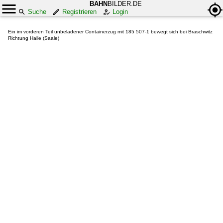
BAHN
BILDER.DE
Suche
Registrieren
Login
Ein im vorderen Teil unbeladener Containerzug mit 185 507-1 bewegt sich bei Braschwitz
Richtung Halle (Saale)