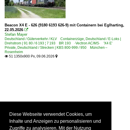
Beacon X4 E - 626 (9180 6193 626-9) mit Containern bei Eglharting,
22.05.2026

Stefan Mayer
Deutschland / Güterverkehr / KLV Containerzüge
,
Deutschland / E-Loks |
Drehstrom | 91 80 / 6 193 ¦ 7 193 BR 193 ·Vectron AC/MS· 'X4 E'
Private
,
Deutschland / Strecken | KBS 800-999 / 950 München –
Rosenheim
51 1350x900 Px, 09.06.2026


Diese Webseite verwendet Cookies, um
Inhalte und Anzeigen zu personalisieren und
Zugriffe zu analysieren. Mit der Nutzung