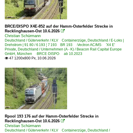
BRCE/DISPO X4E-852 auf der Hamm-Osterfelder Strecke in
Recklinghausen-Ost 10.6.2026

Christian Schürmann
Deutschland / Güterverkehr / KLV Containerzüge
,
Deutschland / E-Loks |
Drehstrom | 91 80 / 6 193 ¦ 7 193 BR 193 ·Vectron AC/MS· 'X4 E'
Private
,
Deutschland / Unternehmen (A - K) / Beacon Rail Capital Europe
GmbH, München ·BRCE·DISPO· ab 10.2023
47 1200x800 Px, 10.06.2026

Rpool 193 176 auf der Hamm-Osterfelder Strecke in
Recklinghausen-Ost 10.6.2026

Christian Schürmann
Deutschland / Güterverkehr / KLV Containerzüge
,
Deutschland /