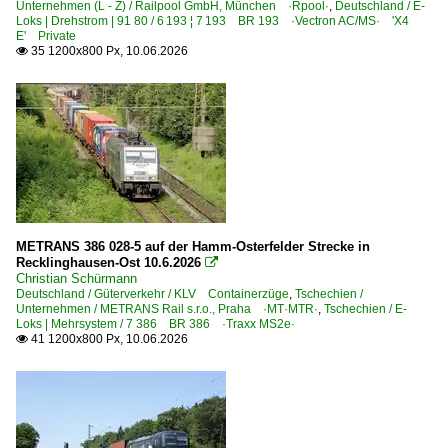
Unternehmen (L - Z) / Railpool GmbH, München ·Rpool·
,
Deutschland / E-
Loks | Drehstrom | 91 80 / 6 193 ¦ 7 193 BR 193 ·Vectron AC/MS· 'X4
E' Private
35 1200x800 Px, 10.06.2026

METRANS 386 028-5 auf der Hamm-Osterfelder Strecke in
Recklinghausen-Ost 10.6.2026

Christian Schürmann
Deutschland / Güterverkehr / KLV Containerzüge
,
Tschechien /
Unternehmen / METRANS Rail s.r.o., Praha ·MT·MTR·
,
Tschechien / E-
Loks | Mehrsystem / 7 386 BR 386 ·Traxx MS2e·
41 1200x800 Px, 10.06.2026
