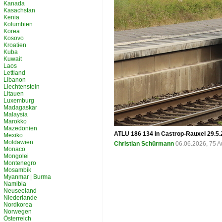
Kanada
Kasachstan
Kenia
Kolumbien
Korea
Kosovo
Kroatien
Kuba
Kuwait
Laos
Lettland
Libanon
Liechtenstein
Litauen
Luxemburg
Madagaskar
Malaysia
Marokko
Mazedonien
ATLU 186 134 in Castrop-Rauxel 29.5
Mexiko
Moldawien
Christian Schürmann
06.06.2026, 75 A
Monaco
Mongolei
Montenegro
Mosambik
Myanmar | Burma
Namibia
Neuseeland
Niederlande
Nordkorea
Norwegen
Österreich