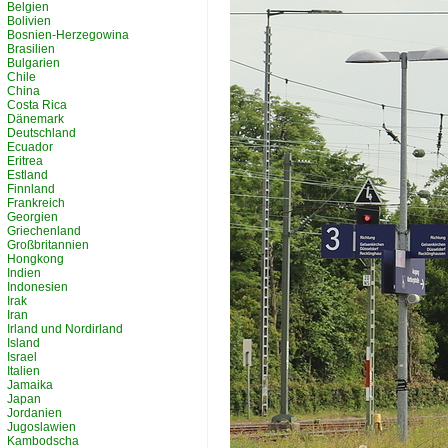
Belgien
Bolivien
Bosnien-Herzegowina
Brasilien
Bulgarien
Chile
China
Costa Rica
Dänemark
Deutschland
Ecuador
Eritrea
Estland
Finnland
Frankreich
Georgien
Griechenland
Großbritannien
Hongkong
Indien
Indonesien
Irak
Iran
Irland und Nordirland
Island
Israel
Italien
Jamaika
Japan
Jordanien
Jugoslawien
Kambodscha