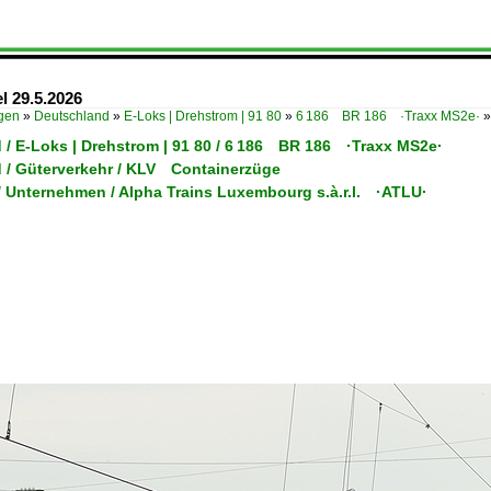
l 29.5.2026
ügen
»
Deutschland
»
E-Loks | Drehstrom | 91 80
»
6 186 BR 186 ·Traxx MS2e·
 / E-Loks | Drehstrom | 91 80 / 6 186 BR 186 ·Traxx MS2e·
 / Güterverkehr / KLV Containerzüge
 Unternehmen / Alpha Trains Luxembourg s.à.r.l. ·ATLU·