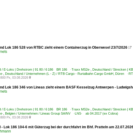
nd Lok 186 528 von RTBC zieht einem Containerzug in Oberwesel 23/7/2026

Smets
d / E-Loks | Drehstrom | 91 80 / 6 186 BR 186 ·Traxx MS2e·
,
Deutschland / Strecken | K
ke·
,
Deutschland / Unternehmen (L - Z) / RTB Cargo - Rurtalbahn Cargo GmbH, Düren ·R
800 Px, 03.08.2026

nd Lok 186 346 von Lineas zieht einem BASF Kesselzug Antwerpen - Ludwigsha
Smets
d / E-Loks | Drehstrom | 91 80 / 6 186 BR 186 ·Traxx MS2e·
,
Deutschland / Strecken | K
ke·
,
Belgien / Unternehmen / Lineas Group SA/NV ·LNS· ab 04.2017 (ex Cobra)
800 Px, 03.08.2026

 - Lok 186 104-6 mit Güterzug bei der durchfahrt im Bhf. Pratteln am 22.07.202
chmann