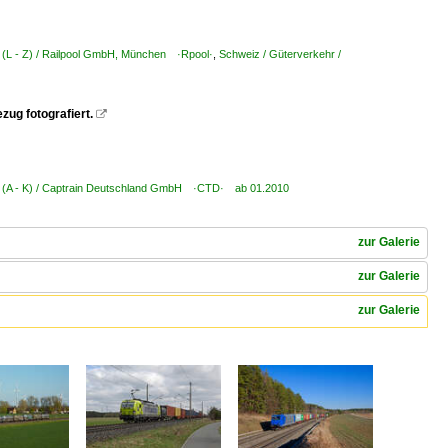
 (L - Z) / Railpool GmbH, München ·Rpool·
,
Schweiz / Güterverkehr /
zug fotografiert.

 (A - K) / Captrain Deutschland GmbH ·CTD· ab 01.2010
zur Galerie
zur Galerie
zur Galerie