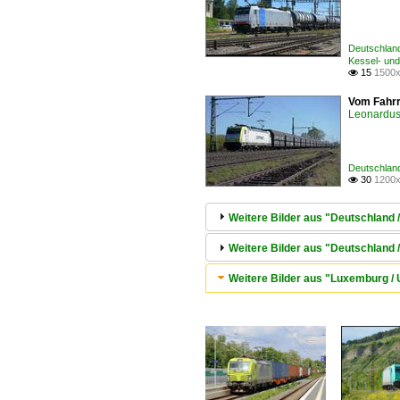
Deutschlan
Kessel- und
15
1500x

Vom Fahrr
Leonardus 
Deutschlan
30
1200x

Weitere Bilder aus "Deutschland 
Weitere Bilder aus "Deutschland
Weitere Bilder aus "Luxemburg / 