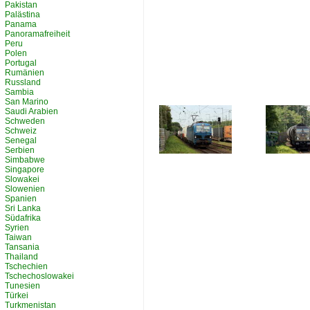
Pakistan
Palästina
Panama
Panoramafreiheit
Peru
Polen
Portugal
Rumänien
Russland
Sambia
San Marino
Saudi Arabien
Schweden
Schweiz
Senegal
Serbien
Simbabwe
Singapore
Slowakei
Slowenien
Spanien
Sri Lanka
Südafrika
Syrien
Taiwan
Tansania
Thailand
Tschechien
Tschechoslowakei
Tunesien
Türkei
Turkmenistan