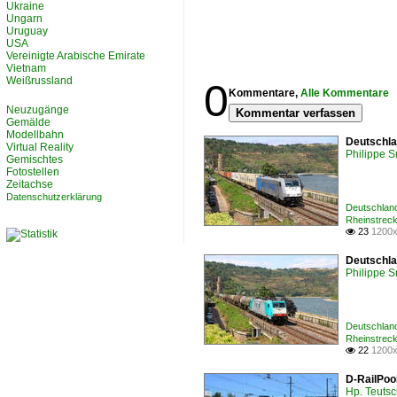
Ukraine
Ungarn
Uruguay
USA
Vereinigte Arabische Emirate
Vietnam
Weißrussland
0
Kommentare,
Alle Kommentare
Neuzugänge
Kommentar verfassen
Gemälde
Modellbahn
Deutschla
Virtual Reality
Philippe 
Gemischtes
Fotostellen
Zeitachse
Datenschutzerklärung
Deutschlan
Rheinstrec
23
1200x

Deutschla
Philippe 
Deutschlan
Rheinstrec
22
1200x

D-RailPool
Hp. Teuts