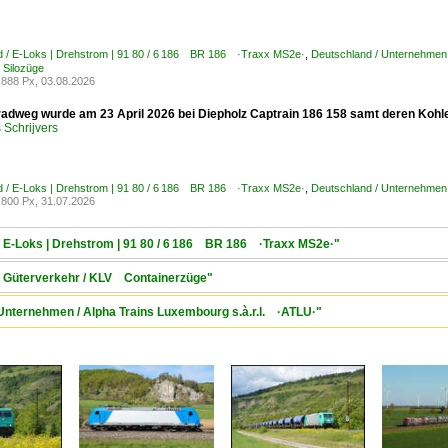
d / E-Loks | Drehstrom | 91 80 / 6 186 BR 186 ·Traxx MS2e·
,
Deutschland / Unternehmen
 Silozüge
888 Px, 03.08.2026
adweg wurde am 23 April 2026 bei Diepholz Captrain 186 158 samt deren Kohle
Schrijvers
d / E-Loks | Drehstrom | 91 80 / 6 186 BR 186 ·Traxx MS2e·
,
Deutschland / Unternehmen
800 Px, 31.07.2026
/ E-Loks | Drehstrom | 91 80 / 6 186 BR 186 ·Traxx MS2e·"
 / Güterverkehr / KLV Containerzüge"
Unternehmen / Alpha Trains Luxembourg s.à.r.l. ·ATLU·"