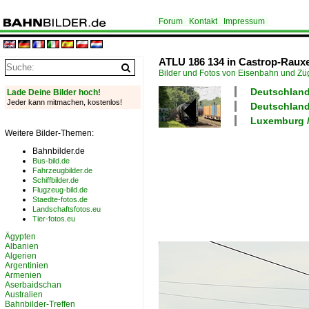
Forum
Kontakt
Impressum
ATLU 186 134 in Castrop-Rauxe
Bilder und Fotos von Eisenbahn und Z
Deutschland
Lade Deine Bilder hoch!
Jeder kann mitmachen, kostenlos!
Deutschland
Luxemburg /
Weitere Bilder-Themen:
Bahnbilder.de
Bus-bild.de
Fahrzeugbilder.de
Schiffbilder.de
Flugzeug-bild.de
Staedte-fotos.de
Landschaftsfotos.eu
Tier-fotos.eu
Ägypten
Albanien
Algerien
Argentinien
Armenien
Aserbaidschan
Australien
Bahnbilder-Treffen