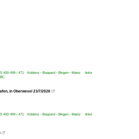
BS 400-499 / 471 Koblenz – Boppard – Bingen – Mainz ·linke
TBC·
fen, in Oberwesel 23/7/2026

BS 400-499 / 471 Koblenz – Boppard – Bingen – Mainz ·linke
6
