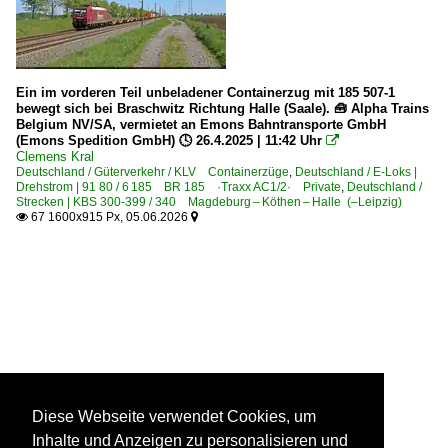
Ein im vorderen Teil unbeladener Containerzug mit 185 507-1
bewegt sich bei Braschwitz Richtung Halle (Saale). 🧰 Alpha Trains
Belgium NV/SA, vermietet an Emons Bahntransporte GmbH
(Emons Spedition GmbH) 🕓 26.4.2025 | 11:42 Uhr

Clemens Kral
Deutschland / Güterverkehr / KLV Containerzüge
,
Deutschland / E-Loks |
Drehstrom | 91 80 / 6 185 BR 185 ·Traxx AC1/2· Private
,
Deutschland /
Strecken | KBS 300-399 / 340 Magdeburg – Köthen – Halle (–Leipzig)
67 1600x915 Px, 05.06.2026


Diese Webseite verwendet Cookies, um
Inhalte und Anzeigen zu personalisieren und