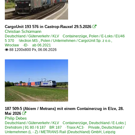
CargoUnit 193 576 in Castrop-Rauxel 29.5.2026

Christian Schürmann
Deutschland / Güterverkehr / KLV Containerzüge
,
Polen / E-Loks / EU46
5 370 ·Vectron MS·
,
Polen / Unternehmen / CargoUnit Sp. z o.o.,
Wrocław ·ID· ab 06.2021
88 1200x800 Px, 06.06.2026

187 509-5 (Akiem / Metrans) mit einem Containerzug in Elze, 28.
Mai 2026

Philip Debes
Deutschland / Güterverkehr / KLV Containerzüge
,
Deutschland / E-Loks |
Drehstrom | 91 80 / 6 187 BR 187 ·Traxx AC3· Private
,
Deutschland /
Unternehmen (L - Z) / METRANS Rail (Deutschland) GmbH, Leipzig