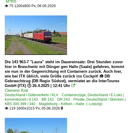
·MTRD·
75 1200x800 Px, 06.06.2026

Die 143 963-7 "Laura" steht im Dauereinsatz: Drei Stunden zuvor
hier in Braschwitz mit Dünger gen Halle (Saale) gefahren, kommt
sie nun in der Gegenrichtung mit Containern zurück. Auch hier,
wie bei ITX üblich, viele Grüße zurück ins Cockpit! 🧰 DB
Gebrauchtzug (DB Regio Südost), vermietet an die InterTourex
GmbH (ITX) 🕓 26.4.2025 | 12:41 Uhr

Clemens Kral
Deutschland / Güterverkehr / KLV Containerzüge
,
Deutschland / E-Loks |
konventionell / 6 143 BR 143 DR 243 Private
,
Deutschland / Strecken |
KBS 300-399 / 340 Magdeburg – Köthen – Halle (–Leipzig)
119 1600x1015 Px, 05.06.2026

