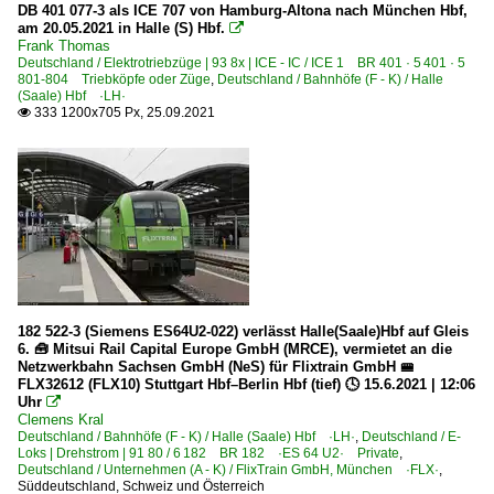
DB 401 077-3 als ICE 707 von Hamburg-Altona nach München Hbf,
am 20.05.2021 in Halle (S) Hbf.

Frank Thomas
Deutschland / Elektrotriebzüge | 93 8x | ICE - IC / ICE 1 BR 401 · 5 401 · 5
801-804 Triebköpfe oder Züge
,
Deutschland / Bahnhöfe (F - K) / Halle
(Saale) Hbf ·LH·
333 1200x705 Px, 25.09.2021

182 522-3 (Siemens ES64U2-022) verlässt Halle(Saale)Hbf auf Gleis
6. 🧰 Mitsui Rail Capital Europe GmbH (MRCE), vermietet an die
Netzwerkbahn Sachsen GmbH (NeS) für Flixtrain GmbH 🚝
FLX32612 (FLX10) Stuttgart Hbf–Berlin Hbf (tief) 🕓 15.6.2021 | 12:06
Uhr

Clemens Kral
Deutschland / Bahnhöfe (F - K) / Halle (Saale) Hbf ·LH·
,
Deutschland / E-
Loks | Drehstrom | 91 80 / 6 182 BR 182 ·ES 64 U2· Private
,
Deutschland / Unternehmen (A - K) / FlixTrain GmbH, München ·FLX·
,
Süddeutschland, Schweiz und Österreich