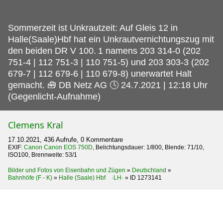
Sommerzeit ist Unkrautzeit: Auf Gleis 12 in
Halle(Saale)Hbf hat ein Unkrautvernichtungszug mit
den beiden DR V 100.
1 namens 203 314-0 (202
751-4 | 112 751-3 | 110 751-5) und 203 303-3 (202
679-7 | 112 679-6 | 110 679-8) unerwartet Halt
gemacht. 🧰 DB Netz AG 🕓 24.7.2021 | 12:18 Uhr
(Gegenlicht-Aufnahme)
Clemens Kral
17.10.2021, 436 Aufrufe, 0 Kommentare
EXIF:
Canon Canon EOS 750D
, Belichtungsdauer: 1/800, Blende: 71/10,
ISO100, Brennweite: 53/1
Bilder und Fotos von Eisenbahn und Zügen
»
Deutschland
»
Bahnhöfe (F - K)
»
Halle (Saale) Hbf ·LH·
»
ID 1273141