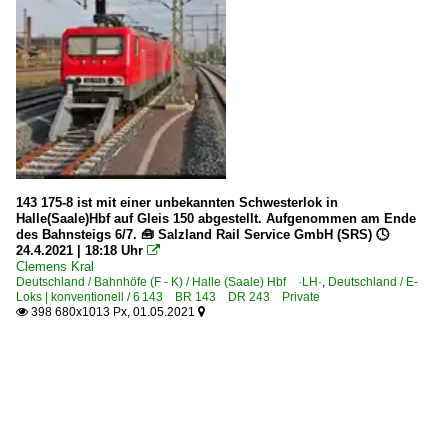
143 175-8 ist mit einer unbekannten Schwesterlok in
Halle(Saale)Hbf auf Gleis 150 abgestellt. Aufgenommen am Ende
des Bahnsteigs 6/7. 🧰 Salzland Rail Service GmbH (SRS) 🕓
24.4.2021 | 18:18 Uhr

Clemens Kral
Deutschland / Bahnhöfe (F - K) / Halle (Saale) Hbf ·LH·
,
Deutschland / E-
Loks | konventionell / 6 143 BR 143 DR 243 Private
398 680x1013 Px, 01.05.2021

