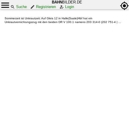
BAHN
BILDER.DE
Suche
Registrieren
Login
Sommerzeit ist Unkrautzeit: Auf Gleis 12 in Halle(Saale)Hbf hat ein
Unkrautvernichtungszug mit den beiden DR V 100.1 namens 203 314-0 (202 751-4 | ...