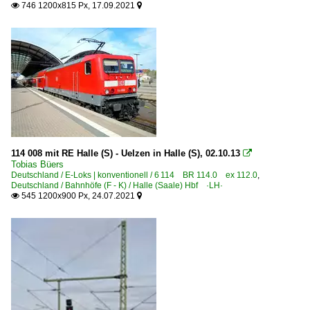
746 1200x815 Px, 17.09.2021


114 008 mit RE Halle (S) - Uelzen in Halle (S), 02.10.13

Tobias Büers
Deutschland / E-Loks | konventionell / 6 114 BR 114.0 ex 112.0
,
Deutschland / Bahnhöfe (F - K) / Halle (Saale) Hbf ·LH·
545 1200x900 Px, 24.07.2021

