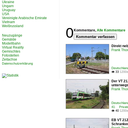
Ukraine
Ungarn
Uruguay
USA
Vereinigte Arabische Emirate
Vietnam
Weißrussland
0
Kommentare,
Alle Kommentare
Neuzugänge
Kommentar verfassen
Gemälde
Modellbahn
Direkt ne
Virtual Reality
Frank Th
Gemischtes
Fotostellen
Zeitachse
Datenschutzerklärung
Deutschlan
33
1200x

Der VT 212
unterwegs
Frank Th
Deutschlan
41· Privat
40
1200x

EB VT 212 
Schranke