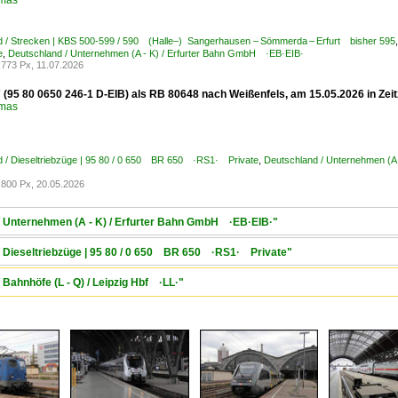
omas
d / Strecken | KBS 500-599 / 590 (Halle–) Sangerhausen – Sömmerda – Erfurt bisher 595
e
,
Deutschland / Unternehmen (A - K) / Erfurter Bahn GmbH ·EB·EIB·
773 Px, 11.07.2026
 (95 80 0650 246-1 D-EIB) als RB 80648 nach Weißenfels, am 15.05.2026 in Zeit
omas
d / Dieseltriebzüge | 95 80 / 0 650 BR 650 ·RS1· Private
,
Deutschland / Unternehmen (A
800 Px, 20.05.2026
 / Unternehmen (A - K) / Erfurter Bahn GmbH ·EB·EIB·"
/ Dieseltriebzüge | 95 80 / 0 650 BR 650 ·RS1· Private"
 Bahnhöfe (L - Q) / Leipzig Hbf ·LL·"