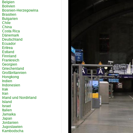
Belgien
Bolivien
Bosnien-Herzegowina
Brasilien
Bulgarien
Chile
China
Costa Rica
Dänemark
Deutschland
Ecuador
Eritrea
Estland
Finnland
Frankreich
Georgien
Griechenland
Großbritannien
Hongkong
Indien
Indonesien
Irak
Iran
Irland und Nordirland
Island
Israel
Italien
Jamaika
Japan
Jordanien
Jugoslawien
Kambodscha