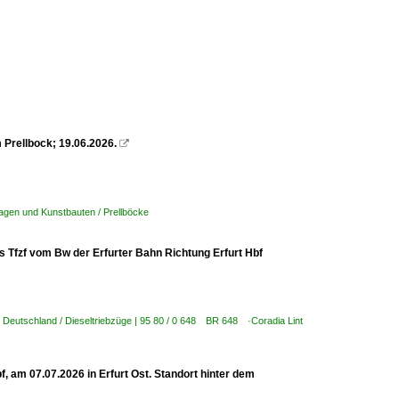
 Prellbock; 19.06.2026.

agen und Kunstbauten / Prellböcke
ls Tfzf vom Bw der Erfurter Bahn Richtung Erfurt Hbf
,
Deutschland / Dieseltriebzüge | 95 80 / 0 648 BR 648 ·Coradia Lint
, am 07.07.2026 in Erfurt Ost. Standort hinter dem