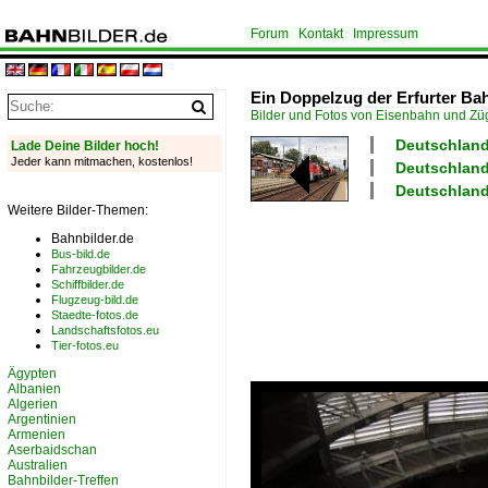
Forum
Kontakt
Impressum
Ein Doppelzug der Erfurter Bah
Bilder und Fotos von Eisenbahn und Z
Deutschland
Lade Deine Bilder hoch!
Jeder kann mitmachen, kostenlos!
Deutschland
Deutschland 
Weitere Bilder-Themen:
Bahnbilder.de
Bus-bild.de
Fahrzeugbilder.de
Schiffbilder.de
Flugzeug-bild.de
Staedte-fotos.de
Landschaftsfotos.eu
Tier-fotos.eu
Ägypten
Albanien
Algerien
Argentinien
Armenien
Aserbaidschan
Australien
Bahnbilder-Treffen