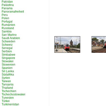
Pakistan
Palästina
Panama
Panoramafreiheit
Peru
Polen
Portugal
Rumänien
Russland
Sambia
San Marino
Saudi Arabien
Schweden
Schweiz
Senegal
Serbien
Simbabwe
Singapore
Slowakei
Slowenien
Spanien
Sri Lanka
Südafrika
Syrien
Taiwan
Tansania
Thailand
Tschechien
Tschechoslowakei
Tunesien
Türkei
Turkmenistan