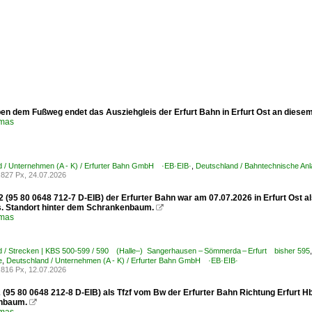
ben dem Fußweg endet das Ausziehgleis der Erfurt Bahn in Erfurt Ost an diesem
omas
d / Unternehmen (A - K) / Erfurter Bahn GmbH ·EB·EIB·
,
Deutschland / Bahntechnische Anl
827 Px, 24.07.2026
 (95 80 0648 712-7 D-EIB) der Erfurter Bahn war am 07.07.2026 in Erfurt Ost a
. Standort hinter dem Schrankenbaum.

omas
d / Strecken | KBS 500-599 / 590 (Halle–) Sangerhausen – Sömmerda – Erfurt bisher 595
e
,
Deutschland / Unternehmen (A - K) / Erfurter Bahn GmbH ·EB·EIB·
816 Px, 12.07.2026
(95 80 0648 212-8 D-EIB) als Tfzf vom Bw der Erfurter Bahn Richtung Erfurt Hbf
nbaum.
