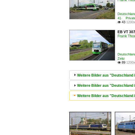
Frank Th
Deutschlan
41· Privat
43
1200x

EB VT 307
Frank Th
Deutschlan
Zeitz
89
1200x

Weitere Bilder aus "Deutschland
Weitere Bilder aus "Deutschland 
Weitere Bilder aus "Deutschland /