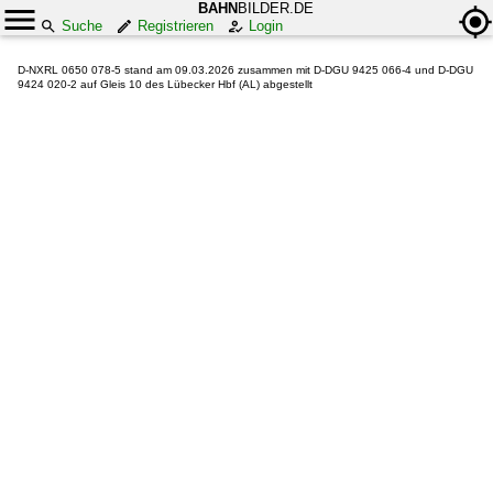
BAHN
BILDER.DE
Suche
Registrieren
Login
D-NXRL 0650 078-5 stand am 09.03.2026 zusammen mit D-DGU 9425 066-4 und D-DGU
9424 020-2 auf Gleis 10 des Lübecker Hbf (AL) abgestellt