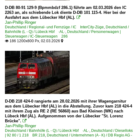
D-DB 80-91 129-9 (Bpmmbdzf 286.1) führte am 02.03.2026 den IC
2263 an, als schiebende Lok diente D-DB 101 115-4. Hier bei der
Ausfahrt aus dem Lübecker Hbf (AL).

Jan-Phillip Ringer
Deutschland / Regional- und Fernzüge / IC InterCity-Züge
,
Deutschland /
Bahnhöfe (L - Q) / Lübeck Hbf ·AL·
,
Deutschland / Personenwagen |
Steuerwagen / IC-Steuerwagen 286
186 1200x800 Px, 02.03.2026


D-DB 218 424-0 rangierte am 28.02.2026 mit ihrer Wagengarnitur
aus dem Lübecker Hbf (AL) in die Abstellung. Zuvor kam 218 424-4
mit ihrem Zug als RE 2 (RE 56860) aus Bad Kleinen (WK) nach
Lübeck Hbf (AL). Aufgenommen von der Lübecker "St. Lorenz
Brücke".

Jan-Phillip Ringer
Deutschland / Bahnhöfe (L - Q) / Lübeck Hbf ·AL·
,
Deutschland / Dieselloks
| 92 80 / 1 218 BR 218
,
Deutschland / Unternehmen (A - K) / DB Regio AG -