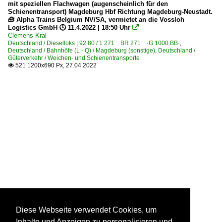
mit speziellen Flachwagen (augenscheinlich für den
Schienentransport) Magdeburg Hbf Richtung Magdeburg-Neustadt.
🧰 Alpha Trains Belgium NV/SA, vermietet an die Vossloh
Logistics GmbH 🕓 11.4.2022 | 18:50 Uhr

Clemens Kral
Deutschland / Dieselloks | 92 80 / 1 271 BR 271 ·G 1000 BB·
,
Deutschland / Bahnhöfe (L - Q) / Magdeburg (sonstige)
,
Deutschland /
Güterverkehr / Weichen- und Schienentransporte
521 1200x690 Px, 27.04.2022

Diese Webseite verwendet Cookies, um
Inhalte und Anzeigen zu personalisieren und