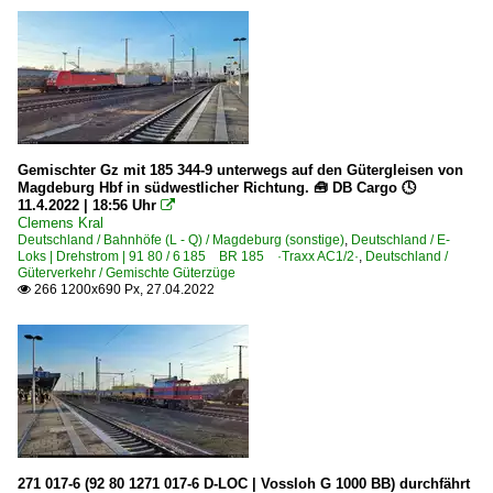
Gemischter Gz mit 185 344-9 unterwegs auf den Gütergleisen von
Magdeburg Hbf in südwestlicher Richtung. 🧰 DB Cargo 🕓
11.4.2022 | 18:56 Uhr

Clemens Kral
Deutschland / Bahnhöfe (L - Q) / Magdeburg (sonstige)
,
Deutschland / E-
Loks | Drehstrom | 91 80 / 6 185 BR 185 ·Traxx AC1/2·
,
Deutschland /
Güterverkehr / Gemischte Güterzüge
266 1200x690 Px, 27.04.2022

271 017-6 (92 80 1271 017-6 D-LOC | Vossloh G 1000 BB) durchfährt