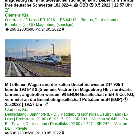
Magdeburg Hbf in südwestlicher Richtung fährt. Dabei trifft sie auf
ihre deutsche Schwester 182 022-4. 🧰 ÖBB 🕓 9.5.2022 | 12:57 Uhr

Clemens Kral
Österreich / E-Loks / BR 1016 ·ES 64 U2· Taurus
,
Deutschland /
Bahnhöfe (L - Q) / Magdeburg (sonstige)
260 1200x690 Px, 24.05.2022


Mit offenen Wagen und der kalten Diesel-Schwester 247 906-1
konnte 193 848-9 (Siemens Vectron) in Magdeburg Hbf, nordwärts
fahrend, angetroffen werden. 🧰 ENON Gesellschaft mbH & Co. KG,
vermietet an die Eisenbahngesellschaft Potsdam mbH (EGP) 🕓
2.5.2022 | 19:57 Uhr

Clemens Kral
Deutschland / Bahnhöfe (L - Q) / Magdeburg (sonstige)
,
Deutschland / E-
Loks | Drehstrom | 91 80 / 6 193 ¦ 7 193 BR 193 ·Vectron AC/MS· 'X4
E' Private
,
Deutschland / Dieselloks | 92 80 / 1 247 BR 247 ·Vectron
DE· Private
638 1200x690 Px, 10.05.2022

