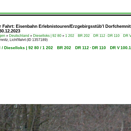
 Fahrt: Eisenbahn Erlebnistouren/Erzgebirgsstüb'l Dorfchemnitz
0.12.2023
ügen
»
Deutschland
»
Dieselloks | 92 80
»
1 202 BR 202 DR 112 · DR 110 DR V
nitz, Licht'lfahrt
(ID 1357189)
 / Dieselloks | 92 80 / 1 202 BR 202 DR 112 · DR 110 DR V 100.1