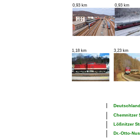
0,93 km
0,93 km
1,18 km
3,23 km
Deutschland
Chemnitzer S
Lößnitzer St
Dr.-Otto-Nus