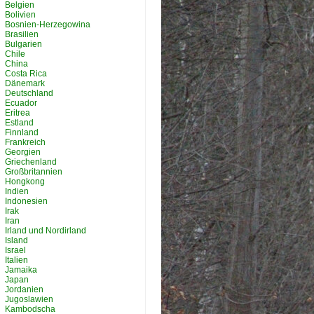
Belgien
Bolivien
Bosnien-Herzegowina
Brasilien
Bulgarien
Chile
China
Costa Rica
Dänemark
Deutschland
Ecuador
Eritrea
Estland
Finnland
Frankreich
Georgien
Griechenland
Großbritannien
Hongkong
Indien
Indonesien
Irak
Iran
Irland und Nordirland
Island
Israel
Italien
Jamaika
Japan
Jordanien
Jugoslawien
Kambodscha