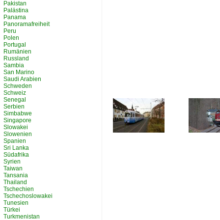
Pakistan
Palästina
Panama
Panoramafreiheit
Peru
Polen
Portugal
Rumänien
Russland
Sambia
San Marino
Saudi Arabien
Schweden
Schweiz
Senegal
Serbien
Simbabwe
Singapore
Slowakei
Slowenien
Spanien
Sri Lanka
Südafrika
Syrien
Taiwan
Tansania
Thailand
Tschechien
Tschechoslowakei
Tunesien
Türkei
Turkmenistan