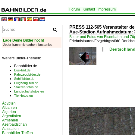
Forum
Kontakt
Impressum
PRESS 112-565 Veranstalter der
Aue-Stadion Aufnahmedatum: 3
Bilder und Fotos von Eisenbahn und Z
Lade Deine Bilder hoch!
Erlebnistouren/Erzgebirgsstüb'l Dorfchem
Jeder kann mitmachen, kostenlos!
Deutschland
Weitere Bilder-Themen:
Bahnbilder.de
Bus-bild.de
Fahrzeugbilder.de
Schiffbilder.de
Flugzeug-bild.de
Staedte-fotos.de
Landschaftsfotos.eu
Tier-fotos.eu
Ägypten
Albanien
Algerien
Argentinien
Armenien
Aserbaidschan
Australien
Bahnbilder-Treffen