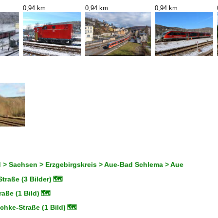
0,94 km
0,94 km
0,94 km
 > Sachsen > Erzgebirgskreis > Aue-Bad Schlema > Aue
traße (3 Bilder)
🗺
raße (1 Bild)
🗺
chke-Straße (1 Bild)
🗺