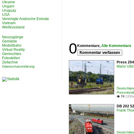
Ukraine
Ungarn
Uruguay
USA
Vereinigte Arabische Emirate
Vietnam
Weißrussland
Neuzugänge
Gemälde
0
Modellbahn
Kommentare,
Alle Kommentare
Virtual Reality
Kommentar verfassen
Gemischtes
Fotostellen
Zeitachse
Press 204
Mario Ulbr
Datenschutzerklärung
Deutschlan
Pressnitzta
74
1200x

DB 202 52
Frank Th
Deutschlan