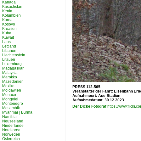
Kanada
Kasachstan
Kenia
Kolumbien
Korea
Kosovo
Kroatien
Kuba
Kuwait
Laos
Lettland
Libanon
Liechtenstein
Litauen
Luxemburg
Madagaskar
Malaysia
Marokko
Mazedonien
Mexiko
PRESS 112-565
Moldawien
Veranstalter der Fahrt: Eisenbahn Erle
Monaco
Aufnahmeort: Aue-Stadion
Mongolei
Aufnahmedatum: 30.12.2023
Montenegro
Der Dicke Fotograf
https://www.flickr
Mosambik
Myanmar | Burma
Namibia
Neuseeland
Niederlande
Nordkorea
Norwegen
Österreich