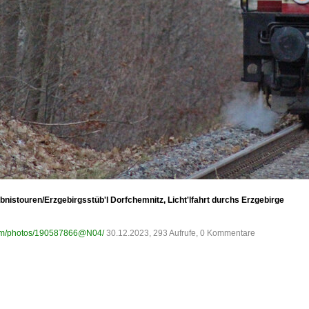
bnistouren/Erzgebirgsstüb'l Dorfchemnitz, Licht'lfahrt durchs Erzgebirge
.com/photos/190587866@N04/
30.12.2023, 293 Aufrufe, 0 Kommentare