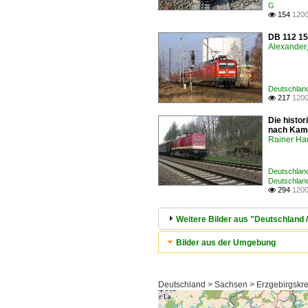
G
154
1200

DB 112 15
Alexander,
Deutschlan
217
1200

Die histo
nach Kame
Rainer Ha
Deutschlan
Deutschland
294
1200

Weitere Bilder aus "Deutschland
Bilder aus der Umgebung
Deutschland > Sachsen > Erzgebirgskr