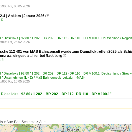
x900 Px, 03.05.2026
2-4 | Anklam | Januar 2026

 R.
d / Dieselloks | 92 80 / 1 202 BR 202 DR 112 · DR 110 DR V 100.1
,
Deutschland / Regio
x805 Px, 28.02.2026
rische 112 481 von MAS Bahnconsult wurde zum Dampfloktreffen 2025 als Schi
nz u.z. eingesetzt, hier bei Radeberg

ufe
d / Dieselloks | 92 80 / 1 202 BR 202 DR 112 · DR 110 DR V 100.1
,
Deutschland / Streck
 / Unternehmen (L - Z) / MaS Bahnconsult, Leipzig ·MAS·
x800 Px, 18.05.2025
 / Dieselloks | 92 80 / 1 202 BR 202 DR 112 · DR 110 DR V 100.1"
eis > Aue-Bad Schlema > Aue