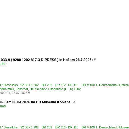
 033-9 ( 9280 1202 817-3 D-PRESS ) in Hof am 26.7.2026

icht
d / Dieselloks | 92 80 / 1 202 BR 202 DR 112 · DR 110 DR V 100.1
,
Deutschland / Untern
lbahn mbH, Jöhstadt
,
Deutschland / Bahnhöfe (F - K) / Hof
900 Px, 27.07.2026

0-3 am 06.04.2026 im DB Museum Koblenz.

omas
d / Dieselloks | 92 80 / 1 202 BR 202 DR 112 · DR 110 DR V 100.1
,
Deutschland / Musee