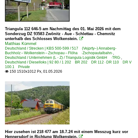
Bahndienstfahrzeuge
1998
Messzüge
2000
Triangula 112 646-5 am Nachmittag des 01. Mai 2026 mit dem
Bahndienstfahrzeuge | Triebfahrzeuge
Sonderzug DZ 93583 Zwönitz - Aue - Schlettau - Chemnitz
2007
unterhalb des Schlosses Wolkenstein.

0 708 BR 708.4 Digitales Testfeld Bahn
2008
Matthias Kümmel
Deutschland / Strecken | KBS 500-599 / 517 (Vejprty–) Annaberg-
1 218 BR 218
2009
Buchholz – Wolkenstein – Zschopau – Flöha ·Zschopautalbahn·
,
Deutschland / Unternehmen (L - Z) / Triangula Logistik GmbH ·TRG·
,
Deutschland / Dieselloks | 92 80 / 1 202 BR 202 DR 112 · DR 110 DR V
Bahnhöfe (A - E)
2010
100.1 Private
150 1510x1012 Px, 01.05.2026

Cranzahl (Erzgebirge)
2010
2011
Bahnhöfe (F - K)
2012
Flöha
2013
2015
Bahnhöfe (R - Z)
2017
Schlettau
2018
Wolkenstein
Hier zusehen ist 218 477 am 18.7.24 mit einem Messzug kurz vor
Hennersdorf in Richtung Wolkenstein.
