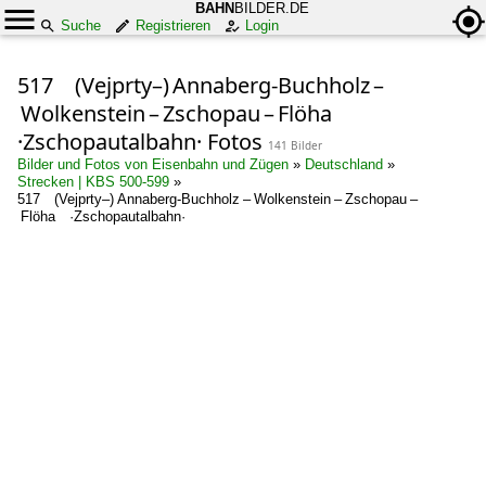
BAHN
BILDER.DE
Suche
Registrieren
Login
517 (Vejprty–) Annaberg-Buchholz –
Wolkenstein – Zschopau – Flöha
·Zschopautalbahn· Fotos
141 Bilder
Bilder und Fotos von Eisenbahn und Zügen
»
Deutschland
»
Strecken | KBS 500-599
»
517 (Vejprty–) Annaberg-Buchholz – Wolkenstein – Zschopau –
Flöha ·Zschopautalbahn·