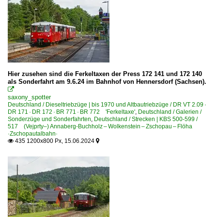
1 211 BR 211 DB V 100.10 Private
1 218 BR 218
1 218 BR 218 Private
1 223 BR 223 · BR 253 · DE 2000 ·ER20·
1 228 BR 228 · DR 118 DR V 180
Hier zusehen sind die Ferkeltaxen der Press 172 141 und 172 140
als Sonderfahrt am 9.6.24 im Bahnhof von Hennersdorf (Sachsen).
1 229 BR 229 · DR 229 Umbau Krupp

saxony_spotter
1 285 BR 285 ·Traxx DE·
Deutschland / Dieseltriebzüge | bis 1970 und Altbautriebzüge / DR VT 2.09 ·
DR 171 · DR 172 · BR 771 · BR 772 'Ferkeltaxe'
,
Deutschland / Galerien /
Sonderzüge und Sonderfahrten
,
Deutschland / Strecken | KBS 500-599 /
Dieselloks | bis 100 km/h | 98 80
517 (Vejprty–) Annaberg-Buchholz – Wolkenstein – Zschopau – Flöha
·Zschopautalbahn·
3 107 DR 107 DR V 75 ex CKD T435.0, T458.1
435 1200x800 Px, 15.06.2024


3 202 BR 202 DR 112 DR V 100.1
3 204 BR 204 DR 114 DR V 100
3 293 BR 293 DR 111 DR V 100
3 293 BR 293 DR 111 DR V 100 Private
3 345 · 3 346 BR 345 · BR 346 DR 105 · DR 106 DR V 60