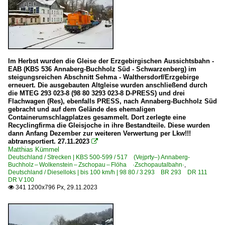
Im Herbst wurden die Gleise der Erzgebirgischen Aussichtsbahn -
EAB (KBS 536 Annaberg-Buchholz Süd - Schwarzenberg) im
steigungsreichen Abschnitt Sehma - Walthersdorf/Erzgebirge
erneuert. Die ausgebauten Altgleise wurden anschließend durch
die MTEG 293 023-8 (98 80 3293 023-8 D-PRESS) und drei
Flachwagen (Res), ebenfalls PRESS, nach Annaberg-Buchholz Süd
gebracht und auf dem Gelände des ehemaligen
Containerumschlagplatzes gesammelt. Dort zerlegte eine
Recyclingfirma die Gleisjoche in ihre Bestandteile. Diese wurden
dann Anfang Dezember zur weiteren Verwertung per Lkw!!!
abtransportiert. 27.11.2023

Matthias Kümmel
Deutschland / Strecken | KBS 500-599 / 517 (Vejprty–) Annaberg-
Buchholz – Wolkenstein – Zschopau – Flöha ·Zschopautalbahn·
,
Deutschland / Dieselloks | bis 100 km/h | 98 80 / 3 293 BR 293 DR 111
DR V 100
341 1200x796 Px, 29.11.2023
