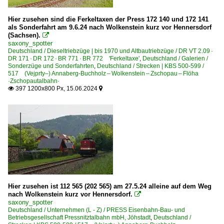
Dieseltriebzüge | 95 80
Hier zusehen sind die Ferkeltaxen der Press 172 140 und 172 141
als Sonderfahrt am 9.6.24 nach Wolkenstein kurz vor Hennersdorf
0 642 BR 642 ·Desiro·
(Sachsen).

saxony_spotter
0 642 BR 642 ·Desiro· Private
Deutschland / Dieseltriebzüge | bis 1970 und Altbautriebzüge / DR VT 2.09 ·
0 648 BR 648 ·Coradia Lint 41·
DR 171 · DR 172 · BR 771 · BR 772 'Ferkeltaxe'
,
Deutschland / Galerien /
Sonderzüge und Sonderfahrten
,
Deutschland / Strecken | KBS 500-599 /
0 670 BR 670 Doppelstock-Schienenbus
517 (Vejprty–) Annaberg-Buchholz – Wolkenstein – Zschopau – Flöha
·Zschopautalbahn·
397 1200x800 Px, 15.06.2024


Dieseltriebzüge | bis 1970 und Altbautriebzüge
DB VT 08 · BR 608
DR VT 2.09 · DR 171 · DR 172 · BR 771 · BR 772 'Ferkeltaxe
Galerien
Sonderzüge und Sonderfahrten
Hier zusehen ist 112 565 (202 565) am 27.5.24 alleine auf dem Weg
Güterverkehr
nach Wolkenstein kurz vor Hennersdorf.

saxony_spotter
Holzzüge
Deutschland / Unternehmen (L - Z) / PRESS Eisenbahn-Bau- und
Betriebsgesellschaft Pressnitztalbahn mbH, Jöhstadt
,
Deutschland /
Kohle-, Erz- und Kokszüge