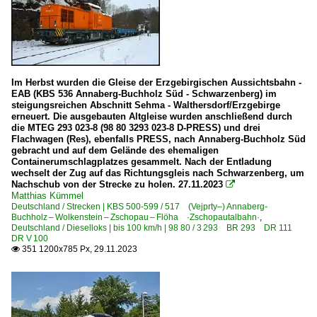
Im Herbst wurden die Gleise der Erzgebirgischen Aussichtsbahn -
EAB (KBS 536 Annaberg-Buchholz Süd - Schwarzenberg) im
steigungsreichen Abschnitt Sehma - Walthersdorf/Erzgebirge
erneuert. Die ausgebauten Altgleise wurden anschließend durch
die MTEG 293 023-8 (98 80 3293 023-8 D-PRESS) und drei
Flachwagen (Res), ebenfalls PRESS, nach Annaberg-Buchholz Süd
gebracht und auf dem Gelände des ehemaligen
Containerumschlagplatzes gesammelt. Nach der Entladung
wechselt der Zug auf das Richtungsgleis nach Schwarzenberg, um
Nachschub von der Strecke zu holen. 27.11.2023

Matthias Kümmel
Deutschland / Strecken | KBS 500-599 / 517 (Vejprty–) Annaberg-
Buchholz – Wolkenstein – Zschopau – Flöha ·Zschopautalbahn·
,
Deutschland / Dieselloks | bis 100 km/h | 98 80 / 3 293 BR 293 DR 111
DR V 100
351 1200x785 Px, 29.11.2023
