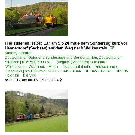
Unternehmen (L - Z)
Mitteldeutsche Eisenbahn GmbH, Schkopau ·MEG·
Muldental-Eisenbahnverkehrsgesellschaft mbH, Zwicka
PRESS Eisenbahn-Bau- und Betriebsgesellschaft Pressnit
Railsystems RP GmbH, Gotha ·RPRS·
Hier zusehen ist 345 137 am 9.5.24 mit einem Sonderzug kurz vor
Hennersdorf (Sachsen) auf dem Weg nach Wolkenstein.

Regio Infra Service Sachsen GmbH ·RIS·
saxony_spotter
Deutschland / Galerien / Sonderzüge und Sonderfahrten
Triangula Logistik GmbH ·TRG·
,
Deutschland /
Strecken | KBS 500-599 / 517 (Vejprty–) Annaberg-Buchholz –
Wolkenstein – Zschopau – Flöha ·Zschopautalbahn·
,
Deutschland /
Dieselloks | bis 100 km/h | 98 80 / 3 345 · 3 346 BR 345 · BR 346 DR 105
Zweikraftloks | Zweikrafthybridloks | 90 80
· DR 106 DR V 60
359 1200x800 Px, 19.05.2024


2 159 BR 159 ·Eurodual·
2 248 BR 248 ·Vectron Dual Mode·
Tschechien
Dieselloks
2 752 BR 752 · T 478.2 'Bardotka' ohne Zugheizanlage