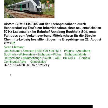
Alstom BEMU 1440 402 auf der Zschopautalbahn durch
Hennersdorf zu Test´s zur Inbetriebnahme einer neu entwickelten
50 Hz Ladestadion im Bahnhof Annaberg-Buchholz Süd, erste
Fahrt des vom Verkehrsverbund Mittelsachsen für die Strecke
Chemnitz-Leipzig bestellten Zuges ins Erzgebirge am 21. August
2023

Sven Uhlmann
Deutschland / Strecken | KBS 500-599 / 517 (Vejprty–) Annaberg-
Buchholz – Wolkenstein – Zschopau – Flöha ·Zschopautalbahn·
,
Deutschland / Akkutriebzüge | 94 80 / 1 440 BR 440.4 ·Coradia
Continental Akku· 'Grinsekatze'
675 1024x683 Px, 09.10.2023

