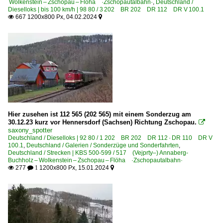
Wolkenstein – Zschopau – Flöha ·Zschopautalbahn·
,
Deutschland /
Dieselloks | bis 100 km/h | 98 80 / 3 202 BR 202 DR 112 DR V 100.1
667 1200x800 Px, 04.02.2024


Hier zusehen ist 112 565 (202 565) mit einem Sonderzug am
30.12.23 kurz vor Hennersdorf (Sachsen) Richtung Zschopau.

saxony_spotter
Deutschland / Dieselloks | 92 80 / 1 202 BR 202 DR 112 · DR 110 DR V
100.1
,
Deutschland / Galerien / Sonderzüge und Sonderfahrten
,
Deutschland / Strecken | KBS 500-599 / 517 (Vejprty–) Annaberg-
Buchholz – Wolkenstein – Zschopau – Flöha ·Zschopautalbahn·
277
1200x800 Px, 15.01.2024

 1
