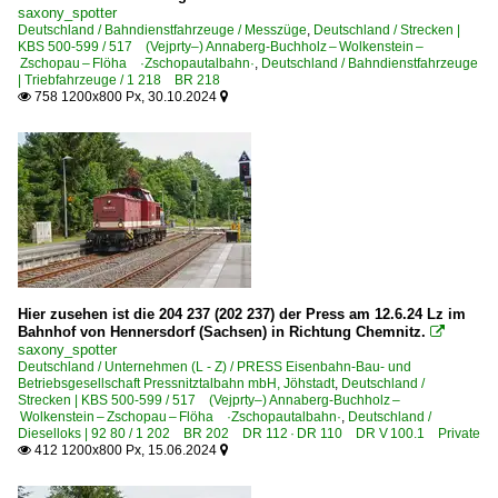
2019
saxony_spotter
Bahntechnische Anlagen und Kunstbauten
Deutschland / Bahndienstfahrzeuge / Messzüge
,
Deutschland / Strecken |
KBS 500-599 / 517 (Vejprty–) Annaberg-Buchholz – Wolkenstein –
2020
Zschopau – Flöha ·Zschopautalbahn·
Brücken und Kreuzungsbauwerke
,
Deutschland / Bahndienstfahrzeuge
| Triebfahrzeuge / 1 218 BR 218
2020
758 1200x800 Px, 30.10.2024


Dampfloks
2021
BR 50 DR 50.35-37 ·DR-Rekolok·
2022
BR 52 DR 52.1-7/52.9 ·Kriegslok·
2023
BR 65.10 DR 65.1 ·DR-Neubau·
2024
BR 75.5 DR 75.1-5 sächs. XIV HT HT
2026
BR 86 DB 086 · DR 86.1
BR 89.59-66 Industriedampfloks
Hier zusehen ist die 204 237 (202 237) der Press am 12.6.24 Lz im
Bahnhof von Hennersdorf (Sachsen) in Richtung Chemnitz.

saxony_spotter
Dieselloks | 92 80
Deutschland / Unternehmen (L - Z) / PRESS Eisenbahn-Bau- und
Betriebsgesellschaft Pressnitztalbahn mbH, Jöhstadt
,
Deutschland /
Strecken | KBS 500-599 / 517 (Vejprty–) Annaberg-Buchholz –
1 202 BR 202 DR 112 · DR 110 DR V 100.1
Wolkenstein – Zschopau – Flöha ·Zschopautalbahn·
,
Deutschland /
1 202 BR 202 DR 112 · DR 110 DR V 100.1 Private
Dieselloks | 92 80 / 1 202 BR 202 DR 112 · DR 110 DR V 100.1 Private
412 1200x800 Px, 15.06.2024


1 203 BR 203 DR 110 Umbau DR V 100.1 Private
1 204 BR 204 · DR 110 DR V 100