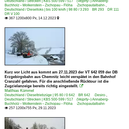
Deutschland / Strecken | KBS 500-599 / 517 (Vejprty–) Annaberg-
Buchholz – Wolkenstein – Zschopau – Flöha ·Zschopautalbahn·
,
Deutschland / Dieselloks | bis 100 km/h | 98 80 / 3 293 BR 293 DR 111
DR V 100
367 1200x800 Px, 14.12.2023


Kurz vor Licht aus kommt am 27.11.2023 der VT 642 059 der DB
Erzgebirgsbahn aus Chemnitz leicht verspätet in den Bahnhof
Cranzahl gefahren. Für die anschließende Rücktour ist die
Zugzielanzeige bereits richtig eingestellt.

Matthias Kümmel
Deutschland / Dieseltriebzüge | 95 80 / 0 642 BR 642 ·Desiro·
,
Deutschland / Strecken | KBS 500-599 / 517 (Vejprty–) Annaberg-
Buchholz – Wolkenstein – Zschopau – Flöha ·Zschopautalbahn·
257 1200x755 Px, 29.11.2023
