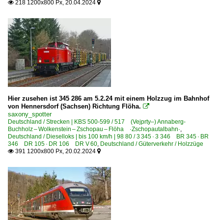
218 1200x800 Px, 20.04.2024


Hier zusehen ist 345 286 am 5.2.24 mit einem Holzzug im Bahnhof
von Hennersdorf (Sachsen) Richtung Flöha.

saxony_spotter
Deutschland / Strecken | KBS 500-599 / 517 (Vejprty–) Annaberg-
Buchholz – Wolkenstein – Zschopau – Flöha ·Zschopautalbahn·
,
Deutschland / Dieselloks | bis 100 km/h | 98 80 / 3 345 · 3 346 BR 345 · BR
346 DR 105 · DR 106 DR V 60
,
Deutschland / Güterverkehr / Holzzüge
391 1200x800 Px, 20.02.2024

