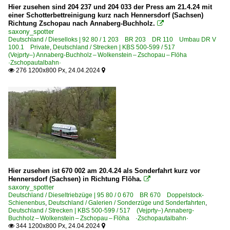
Hier zusehen sind 204 237 und 204 033 der Press am 21.4.24 mit
einer Schotterbettreinigung kurz nach Hennersdorf (Sachsen)
Richtung Zschopau nach Annaberg-Buchholz.

saxony_spotter
Deutschland / Dieselloks | 92 80 / 1 203 BR 203 DR 110 Umbau DR V
100.1 Private
,
Deutschland / Strecken | KBS 500-599 / 517
(Vejprty–) Annaberg-Buchholz – Wolkenstein – Zschopau – Flöha
·Zschopautalbahn·
276 1200x800 Px, 24.04.2024


Hier zusehen ist 670 002 am 20.4.24 als Sonderfahrt kurz vor
Hennersdorf (Sachsen) in Richtung Flöha.

saxony_spotter
Deutschland / Dieseltriebzüge | 95 80 / 0 670 BR 670 Doppelstock-
Schienenbus
,
Deutschland / Galerien / Sonderzüge und Sonderfahrten
,
Deutschland / Strecken | KBS 500-599 / 517 (Vejprty–) Annaberg-
Buchholz – Wolkenstein – Zschopau – Flöha ·Zschopautalbahn·
344 1200x800 Px, 24.04.2024

