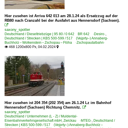
Hier zusehen ist Arriva 642 013 am 28.1.24 als Ersatzzug auf der
RB80 nach Cranzahl bei der Ausfahrt aus Hennersdorf (Sachsen).

saxony_spotter
Deutschland / Dieseltriebzüge | 95 80 / 0 642 BR 642 ·Desiro·
,
Deutschland / Strecken | KBS 500-599 / 517 (Vejprty–) Annaberg-
Buchholz – Wolkenstein – Zschopau – Flöha ·Zschopautalbahn·
468 1200x800 Px, 04.02.2024


Hier zusehen ist 204 354 (202 354) am 26.1.24 Lz im Bahnhof
Hennersdorf (Sachsen) Richtung Chemnitz.

saxony_spotter
Deutschland / Unternehmen (L - Z) / Muldental-
Eisenbahnverkehrsgesellschaft mbH, Zwickau ·MTEG·
,
Deutschland /
Strecken | KBS 500-599 / 517 (Vejprty–) Annaberg-Buchholz –