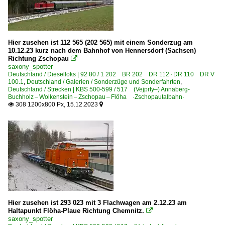
Hier zusehen ist 112 565 (202 565) mit einem Sonderzug am
10.12.23 kurz nach dem Bahnhof von Hennersdorf (Sachsen)
Richtung Zschopau

saxony_spotter
Deutschland / Dieselloks | 92 80 / 1 202 BR 202 DR 112 · DR 110 DR V
100.1
,
Deutschland / Galerien / Sonderzüge und Sonderfahrten
,
Deutschland / Strecken | KBS 500-599 / 517 (Vejprty–) Annaberg-
Buchholz – Wolkenstein – Zschopau – Flöha ·Zschopautalbahn·
308 1200x800 Px, 15.12.2023


Hier zusehen ist 293 023 mit 3 Flachwagen am 2.12.23 am
Haltapunkt Flöha-Plaue Richtung Chemnitz.

saxony_spotter