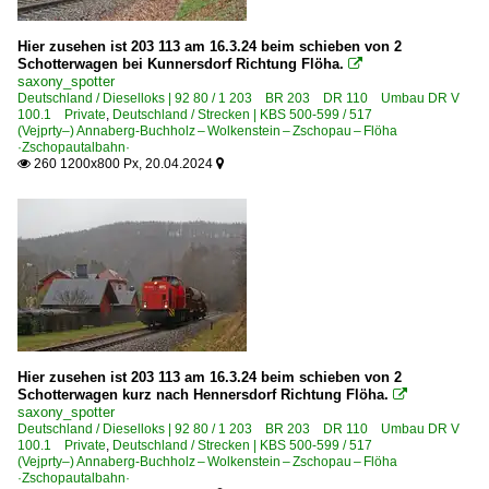
Hier zusehen ist 203 113 am 16.3.24 beim schieben von 2
Schotterwagen bei Kunnersdorf Richtung Flöha.

saxony_spotter
Deutschland / Dieselloks | 92 80 / 1 203 BR 203 DR 110 Umbau DR V
100.1 Private
,
Deutschland / Strecken | KBS 500-599 / 517
(Vejprty–) Annaberg-Buchholz – Wolkenstein – Zschopau – Flöha
·Zschopautalbahn·
260 1200x800 Px, 20.04.2024


Hier zusehen ist 203 113 am 16.3.24 beim schieben von 2
Schotterwagen kurz nach Hennersdorf Richtung Flöha.

saxony_spotter
Deutschland / Dieselloks | 92 80 / 1 203 BR 203 DR 110 Umbau DR V
100.1 Private
,
Deutschland / Strecken | KBS 500-599 / 517
(Vejprty–) Annaberg-Buchholz – Wolkenstein – Zschopau – Flöha
·Zschopautalbahn·