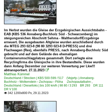
Im Herbst wurden die Gleise der Erzgebirgischen Aussichtsbahn -
EAB (KBS 536 Annaberg-Buchholz Süd - Schwarzenberg) im
steigungsreichen Abschnitt Sehma - Walthersdorf/Erzgebirge
erneuert. Die ausgebauten Altgleise wurden anschließend durch
die MTEG 293 023-8 (98 80 3293 023-8 D-PRESS) und drei
Flachwagen (Res), ebenfalls PRESS, nach Annaberg-Buchholz Süd
gebracht und auf dem Gelände des ehemaligen
Containerumschlagplatzes gesammelt. Dort zerlegte eine
Recyclingfirma die Gleisjoche in ihre Bestandteile. Diese wurden
dann Anfang Dezember zur weiteren Verwertung per Lkw!!!
abtransportiert. 27.11.2023

Matthias Kümmel
Deutschland / Strecken | KBS 500-599 / 517 (Vejprty–) Annaberg-
Buchholz – Wolkenstein – Zschopau – Flöha ·Zschopautalbahn·
,
Deutschland / Dieselloks | bis 100 km/h | 98 80 / 3 293 BR 293 DR 111
DR V 100
342 1200x800 Px, 29.11.2023
