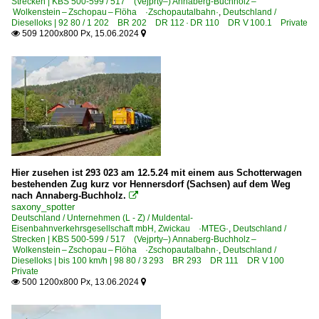
Strecken | KBS 500-599 / 517 (Vejprty–) Annaberg-Buchholz –
Wolkenstein – Zschopau – Flöha ·Zschopautalbahn·
,
Deutschland /
Dieselloks | 92 80 / 1 202 BR 202 DR 112 · DR 110 DR V 100.1 Private
Museen und Ausstellungen
509 1200x800 Px, 15.06.2024


Sächsisches Eisenbahnmuseum Chemnitz-Hilbersdorf ·
Regionalzüge (Bundesländer)
Sachsen
Stadtbahn- und U-Bahnfahrzeuge
Vossloh | Citylink NET 2012 | Zweikraft VDV Tram-Train
Hier zusehen ist 293 023 am 12.5.24 mit einem aus Schotterwagen
bestehenden Zug kurz vor Hennersdorf (Sachsen) auf dem Weg
nach Annaberg-Buchholz.
Strecken | KBS 500-599

saxony_spotter
Deutschland / Unternehmen (L - Z) / Muldental-
510 Dresden – Zwickau – Werdau Bogendreieck ·Sachsen
Eisenbahnverkehrsgesellschaft mbH, Zwickau ·MTEG·
,
Deutschland /
Strecken | KBS 500-599 / 517 (Vejprty–) Annaberg-Buchholz –
Wolkenstein – Zschopau – Flöha ·Zschopautalbahn·
,
Deutschland /
Unternehmen (A - K)
Dieselloks | bis 100 km/h | 98 80 / 3 293 BR 293 DR 111 DR V 100
Private
DB Regio AG - Region Nord ab 2015
500 1200x800 Px, 13.06.2024


DB RegioNetz - Erzgebirgsbahn ·EGB·