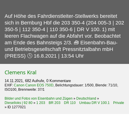
Auf Höhe des Fahrdienstleiter-Stellwerks bereitet
sich in Bernburg Hbf die 203 350-4 (204 005-3 | 202
350-5 | 112 350-4 | 110 350-6 | DR V 100.
1) mit
leeren Flachwagen auf die Abfahrt vor. Beobachtet
am Ende des Bahnsteigs 2/3. 🧰 Eisenbahn-Bau-
und Betriebsgesellschaft Pressnitztalbahn mbH
(PRESS) 🕓 16.8.2021 | 13:54 Uhr
Clemens Kral
14.11.2021, 682 Aufrufe, 0 Kommentare
EXIF:
Canon Canon EOS 750D
, Belichtungsdauer: 1/500, Blende: 71/10,
ISO100, Brennweite: 37/1
Bilder und Fotos von Eisenbahn und Zügen
»
Deutschland
»
Dieselloks | 92 80
»
1 203 BR 203 DR 110 Umbau DR V 100.1 Private
»
ID 1277021