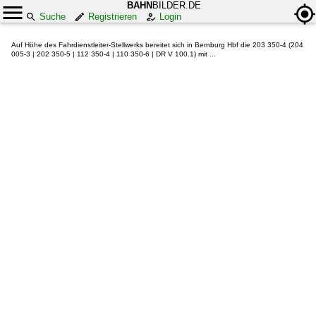
BAHN
BILDER.DE
Suche
Registrieren
Login
Auf Höhe des Fahrdienstleiter-Stellwerks bereitet sich in Bernburg Hbf die 203 350-4 (204
005-3 | 202 350-5 | 112 350-4 | 110 350-6 | DR V 100.1) mit ...