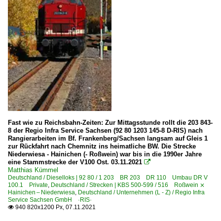
Fast wie zu Reichsbahn-Zeiten: Zur Mittagsstunde rollt die 203 843-
8 der Regio Infra Service Sachsen (92 80 1203 145-8 D-RIS) nach
Rangierarbeiten im Bf. Frankenberg/Sachsen langsam auf Gleis 1
zur Rückfahrt nach Chemnitz ins heimatliche BW. Die Strecke
Niederwiesa - Hainichen (- Roßwein) war bis in die 1990er Jahre
eine Stammstrecke der V100 Ost. 03.11.2021

Matthias Kümmel
Deutschland / Dieselloks | 92 80 / 1 203 BR 203 DR 110 Umbau DR V
100.1 Private
,
Deutschland / Strecken | KBS 500-599 / 516 Roßwein ⨯
Hainichen – Niederwiesa
,
Deutschland / Unternehmen (L - Z) / Regio Infra
Service Sachsen GmbH ·RIS·
940 820x1200 Px, 07.11.2021
