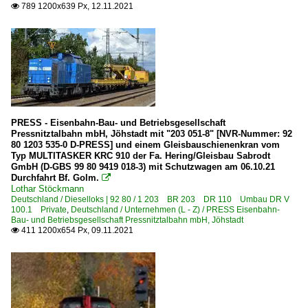
789 1200x639 Px, 12.11.2021

PRESS - Eisenbahn-Bau- und Betriebsgesellschaft
Pressnitztalbahn mbH, Jöhstadt mit "203 051-8" [NVR-Nummer: 92
80 1203 535-0 D-PRESS] und einem Gleisbauschienenkran vom
Typ MULTITASKER KRC 910 der Fa. Hering/Gleisbau Sabrodt
GmbH (D-GBS 99 80 9419 018-3) mit Schutzwagen am 06.10.21
Durchfahrt Bf. Golm.

Lothar Stöckmann
Deutschland / Dieselloks | 92 80 / 1 203 BR 203 DR 110 Umbau DR V
100.1 Private
,
Deutschland / Unternehmen (L - Z) / PRESS Eisenbahn-
Bau- und Betriebsgesellschaft Pressnitztalbahn mbH, Jöhstadt
411 1200x654 Px, 09.11.2021
