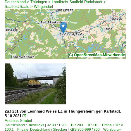
Deutschland > Thüringen > Landkreis Saalfeld-Rudolstadt >
Saalfeld/Saale > Wittgendorf
(C) OpenStreetMap-Mitwirkende
2ü3 231 von Leonhard Weiss LZ in Thüngersheim gen Karlstadt.
5.10.2021

Andreas Strobel
Deutschland / Dieselloks | 92 80 / 1 203 BR 203 DR 110 Umbau DR V
100.1 Private
,
Deutschland / Strecken | KBS 800-999 / 800 Würzburg –