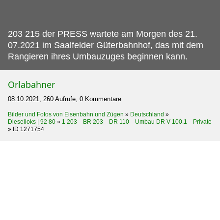
203 215 der PRESS wartete am Morgen des 21.
07.2021 im Saalfelder Güterbahnhof, das mit dem
Rangieren ihres Umbauzuges beginnen kann.
Orlabahner
08.10.2021, 260 Aufrufe, 0 Kommentare
Bilder und Fotos von Eisenbahn und Zügen
»
Deutschland
»
Dieselloks | 92 80
»
1 203 BR 203 DR 110 Umbau DR V 100.1 Private
»
ID 1271754