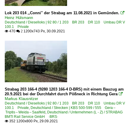
Lok 203 014 ,,Conni'' der Strabag am 11.08.2021 in Gemünden.

Heinz Hülsmann
Deutschland / Dieselloks | 92 80 / 1 203 BR 203 DR 110 Umbau DR V
100.1 Private
470
1200x743 Px, 30.09.2021

 2
Strabag 203 166-4 (9280 1203 166-4 D-BRS) mit einem Bauzug am
20.9.2021 bei der Durchfahrt durch Pößneck in Richtung Gera

Markus Klausnitzer
Deutschland / Dieselloks | 92 80 / 1 203 BR 203 DR 110 Umbau DR V
100.1 Private
,
Deutschland / Strecken | KBS 500-599 / 555 Gera –
Triptis – Weida – Saalfeld
,
Deutschland / Unternehmen (L - Z) / STRABAG
BMTI Rail Service GmbH ·BRS·
352 1200x800 Px, 29.09.2021
