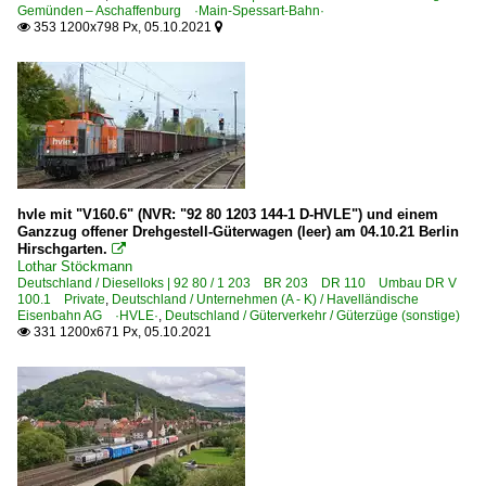
Gemünden – Aschaffenburg ·Main-Spessart-Bahn·
353 1200x798 Px, 05.10.2021


hvle mit "V160.6" (NVR: "92 80 1203 144-1 D-HVLE") und einem
Ganzzug offener Drehgestell-Güterwagen (leer) am 04.10.21 Berlin
Hirschgarten.

Lothar Stöckmann
Deutschland / Dieselloks | 92 80 / 1 203 BR 203 DR 110 Umbau DR V
100.1 Private
,
Deutschland / Unternehmen (A - K) / Havelländische
Eisenbahn AG ·HVLE·
,
Deutschland / Güterverkehr / Güterzüge (sonstige)
331 1200x671 Px, 05.10.2021
