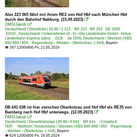
Alex 223 065 fährt mit ihrem RE2 von Hof Hbf nach München Hbf
durch den Bahnhof Nabburg. (15.09.2023)

OMSIJakob LP
Deutschland / Dieselloks | 92 80 / 1 223 BR 223 · BR 253 · DE 2000
·ER20·
,
Deutschland / Unternehmen (A - K) / Die Länderbahn GmbH - Arriva-
Länderbahn-Express (alex) ·DLB· ab 2005
,
Deutschland / Strecken | KBS
800-999 / 855 Regensburg – Weiden – Oberkotzau (–Hof)
,
Bayern
267 1200x800 Px, 21.05.2024

DB 641 038 ist hier zwischen Oberkotzau und Hof Hbf als RE35 von
Bamberg nach Hof Hbf unterwegs. (12.09.2023)

OMSIJakob LP
Deutschland / Dieseltriebzüge | 95 80 / 0 641 BR 641 ·Coradia A
TER· 'Walfisch'
,
Deutschland / Strecken | KBS 800-999 / 855 Regensburg
– Weiden – Oberkotzau (–Hof)
,
Bayern
624 1200x800 Px, 16.05.2024
