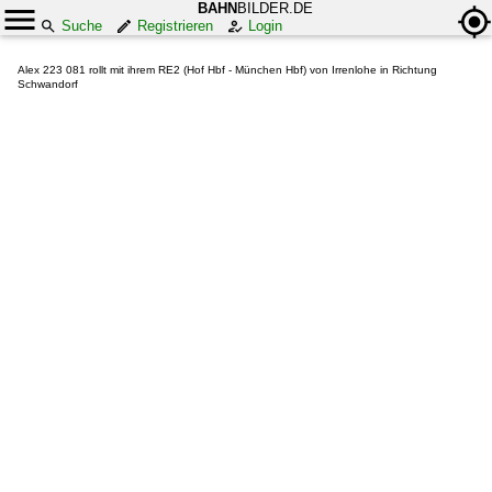
BAHN
BILDER.DE
Suche
Registrieren
Login
Alex 223 081 rollt mit ihrem RE2 (Hof Hbf - München Hbf) von Irrenlohe in Richtung
Schwandorf