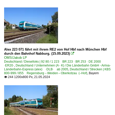
Alex 223 071 fährt mit ihrem RE2 von Hof Hbf nach München Hbf
durch den Bahnhof Nabburg. (15.09.2023)

OMSIJakob LP
Deutschland / Dieselloks | 92 80 / 1 223 BR 223 · BR 253 · DE 2000
·ER20·
,
Deutschland / Unternehmen (A - K) / Die Länderbahn GmbH - Arriva-
Länderbahn-Express (alex) ·DLB· ab 2005
,
Deutschland / Strecken | KBS
800-999 / 855 Regensburg – Weiden – Oberkotzau (–Hof)
,
Bayern
244 1200x800 Px, 21.05.2024
