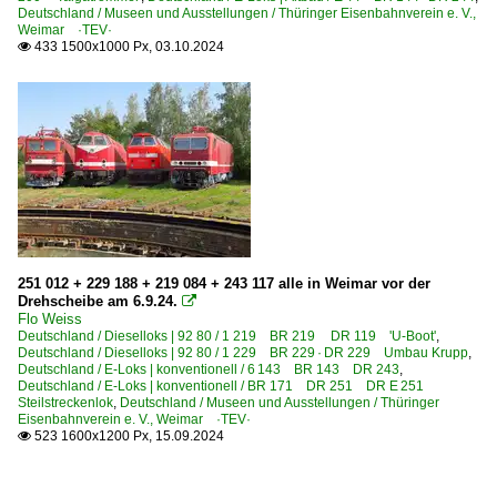
Deutschland / Museen und Ausstellungen / Thüringer Eisenbahnverein e. V.,
Weimar ·TEV·
433 1500x1000 Px, 03.10.2024

251 012 + 229 188 + 219 084 + 243 117 alle in Weimar vor der
Drehscheibe am 6.9.24.

Flo Weiss
Deutschland / Dieselloks | 92 80 / 1 219 BR 219 DR 119 'U-Boot'
,
Deutschland / Dieselloks | 92 80 / 1 229 BR 229 · DR 229 Umbau Krupp
,
Deutschland / E-Loks | konventionell / 6 143 BR 143 DR 243
,
Deutschland / E-Loks | konventionell / BR 171 DR 251 DR E 251
Steilstreckenlok
,
Deutschland / Museen und Ausstellungen / Thüringer
Eisenbahnverein e. V., Weimar ·TEV·
523 1600x1200 Px, 15.09.2024
