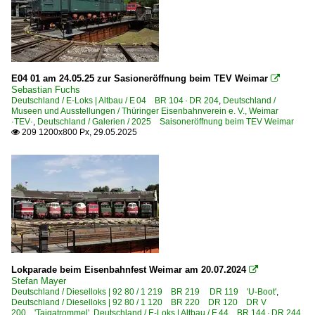
E04 01 am 24.05.25 zur Sasioneröffnung beim TEV Weimar

Sebastian Fuchs
Deutschland / E-Loks | Altbau / E 04 BR 104 · DR 204
,
Deutschland /
Museen und Ausstellungen / Thüringer Eisenbahnverein e. V., Weimar
·TEV·
,
Deutschland / Galerien / 2025 Saisoneröffnung beim TEV Weimar
209 1200x800 Px, 29.05.2025

Lokparade beim Eisenbahnfest Weimar am 20.07.2024

Stefan Mayer
Deutschland / Dieselloks | 92 80 / 1 219 BR 219 DR 119 'U-Boot'
,
Deutschland / Dieselloks | 92 80 / 1 120 BR 220 DR 120 DR V
200 'Taigatrommel'
,
Deutschland / E-Loks | Altbau / E 44 BR 144 · DR 244
,