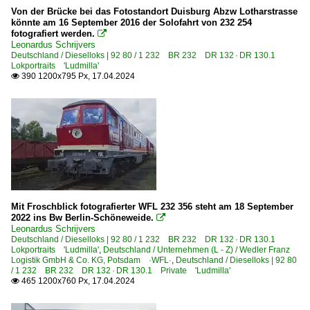
Historischer Lokschuppen Wittenberge
Von der Brücke bei das Fotostandort Duisburg Abzw Lotharstrasse
könnte am 16 September 2016 der Solofahrt von 232 254
Mecklenburgisches Eisenbahn-und Technikmuseum Sch
fotografiert werden.

Leonardus Schrijvers
Sächsisches Eisenbahnmuseum Chemnitz-Hilbersdorf ·
Deutschland / Dieselloks | 92 80 / 1 232 BR 232 DR 132 · DR 130.1
Lokportraits 'Ludmilla'
Thüringer Eisenbahnverein e. V., Weimar ·TEV·
390 1200x795 Px, 17.04.2024

Verein Sächsischer Eisenbahnfreunde e. V., Schwarzenb
Museumsbahnen
Hespertalbahn ·HTB·
Historische Eisenbahn Gelsenkirchen ·HEG·
Magdeburger Eisenbahnfreunde e.V. ·MEBF·
Mit Froschblick fotografierter WFL 232 356 steht am 18 September
Personenwagen | Steuerwagen
2022 ins Bw Berlin-Schöneweide.

Leonardus Schrijvers
Steuerwagen Bauart Wittenberge
Deutschland / Dieselloks | 92 80 / 1 232 BR 232 DR 132 · DR 130.1
Lokportraits 'Ludmilla'
,
Deutschland / Unternehmen (L - Z) / Wedler Franz
Logistik GmbH & Co. KG, Potsdam ·WFL·
,
Deutschland / Dieselloks | 92 80
/ 1 232 BR 232 DR 132 · DR 130.1 Private 'Ludmilla'
Regional- und Fernzüge
465 1200x760 Px, 17.04.2024

DbZ Überführungsfahrten, Züge für besondere Zwecke