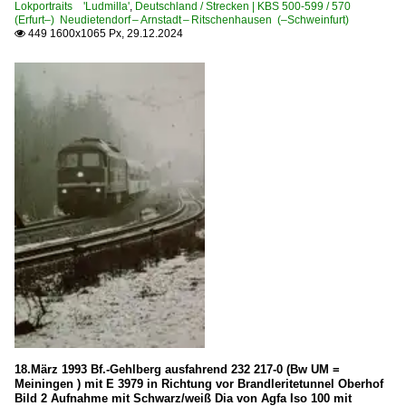
Lokportraits 'Ludmilla'
,
Deutschland / Strecken | KBS 500-599 / 570
1 261 BR 261 · BR 260 ·Gravita 10 BB·
(Erfurt–) Neudietendorf – Arnstadt – Ritschenhausen (–Schweinfurt)
449 1600x1065 Px, 29.12.2024

1 265 BR 265 ·Gravita 15L BB·
Dieselloks | bis 100 km/h | 98 80
3 290 BR 290 DB V 90
3 294 BR 294 funkferngesteuerte BR 290
3 294 BR 294.5 remotorisiert ·MaK V 90·
3 345 · 3 346 BR 345 · BR 346 DR 105 · DR 106 DR V 60
3 362 BR 362 remotorisierte DB 260
3 363 BR 363 ·DB V 60· remot. DB 261
Dieseltriebzüge | 95 80
0 610 BR 610 'Pendolino'
0 628 BR 628 · 928 · BR 629
18.März 1993 Bf.-Gehlberg ausfahrend 232 217-0 (Bw UM =
0 642 BR 642 ·Desiro·
Meiningen ) mit E 3979 in Richtung vor Brandleritetunnel Oberhof
Bild 2 Aufnahme mit Schwarz/weiß Dia von Agfa Iso 100 mit
0 648 BR 648 ·Coradia Lint 41·