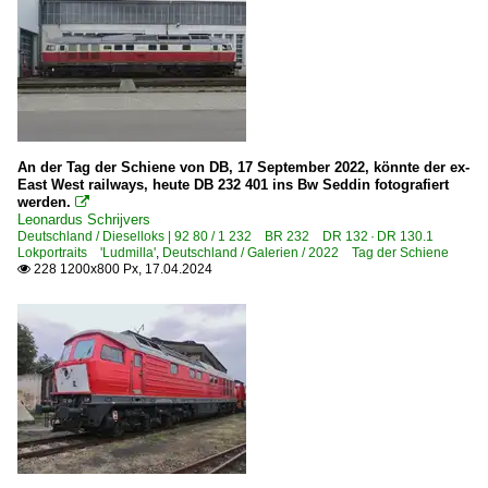
Lz Lokzüge
Regionalzüge (Bundesländer)
Thüringen
S-Bahnen und Regionalstadtbahnen
An der Tag der Schiene von DB, 17 September 2022, könnte der ex-
S-Bahn Rhein-Ruhr
East West railways, heute DB 232 401 ins Bw Seddin fotografiert
werden.

Leonardus Schrijvers
Sonstiges
Deutschland / Dieselloks | 92 80 / 1 232 BR 232 DR 132 · DR 130.1
Lokportraits 'Ludmilla'
,
Deutschland / Galerien / 2022 Tag der Schiene
Winterbilder rund um die Bahn
228 1200x800 Px, 17.04.2024

Strecken | KBS 100-199
140 (Hamburg–) Lübeck – Timmendorfer Strand – Neustad
190 Stralsund – Bergen auf Rügen – Lietzow – Borchtitz –
Strecke 6777 Sassnitz ⨯ Sassnitz Hafenbahnhof
Strecken | KBS 200-299