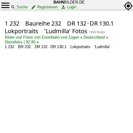
BAHN
BILDER.DE
Suche
Registrieren
Login
1 232 Baureihe 232 DR 132 · DR 130.1
Lokportraits 'Ludmilla' Fotos
1994 Bilder
Bilder und Fotos von Eisenbahn und Zügen
»
Deutschland
»
Dieselloks | 92 80
»
1 232 BR 232 DR 132 · DR 130.1 Lokportraits 'Ludmilla'