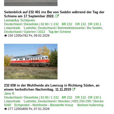
Treffen 2010
1982
2010-03-20 Eisenach und Bebra
1983
Seitenblick auf 232 401 ins Bw von Seddin während der Tag der
Schiene am 17 September 2022.

1984
Leonardus Schrijvers
Dänemark
Deutschland / Dieselloks | 92 80 / 1 232 BR 232 DR 132 · DR 130.1
Lokportraits 'Ludmilla'
,
Deutschland / Bahnbetriebswerke / Bw Seddin
,
1990
Deutschland / Galerien / 2022 Tag der Schiene
Bahnhöfe
150 1200x782 Px, 09.02.2026

1990
Padborg
1991
1992
Deutschland
1993
Bahnbetriebswerke
1994
Ag Wanne-Eickel
1995
Bw Berlin-Pankow
1996
232 658 in der Wuhlheide als Leerzug in Richtung Süden, an
einem herbstlichen Nachmittag. 11.11.2019

Bw Chemnitz (Karl-Marx-Stadt)
1997
Jens K
Deutschland / Dieselloks | 92 80 / 1 232 BR 232 DR 132 · DR 130.1
Bw Cottbus
1998
Lokportraits 'Ludmilla'
,
Deutschland / Strecken | KBS 200-299 / Strecke
6080 Eichgestell – Wuhlheide – Biesdorfer Kreuz ·Berliner Außenring·
Bw Gera
1999
277 1200x800 Px, 07.01.2026

Bw Hagen