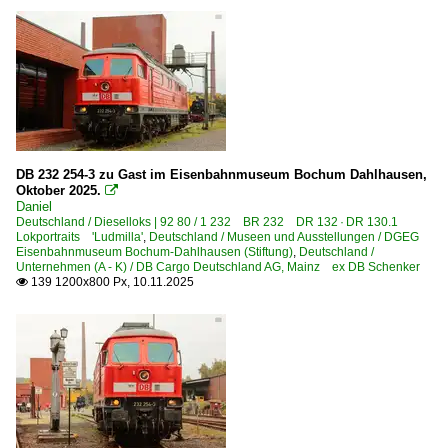
Bochum (sonstige)
2026
Brandenburg Hauptbahnhof
Chemnitz (Karl-Marx-Stadt)
Cottbus (Chóśebuz)
Dresden (sonstige)
Dresden Hbf ·DH·
DB 232 254-3 zu Gast im Eisenbahnmuseum Bochum Dahlhausen,
Eisenach
Oktober 2025.

Erfurt (sonstige)
Daniel
Deutschland / Dieselloks | 92 80 / 1 232 BR 232 DR 132 · DR 130.1
Lokportraits 'Ludmilla'
,
Deutschland / Museen und Ausstellungen / DGEG
Bahnhöfe (F - K)
Eisenbahnmuseum Bochum-Dahlhausen (Stiftung)
,
Deutschland /
Unternehmen (A - K) / DB Cargo Deutschland AG, Mainz ex DB Schenker
139 1200x800 Px, 10.11.2025

Fährhafen Sassnitz (Mukran Port GmbH, Zugang nur über
Falkenberg (Elster)
Friedrichshafen
Geislingen (Steige)
Gera (sonstige)
Gladbeck