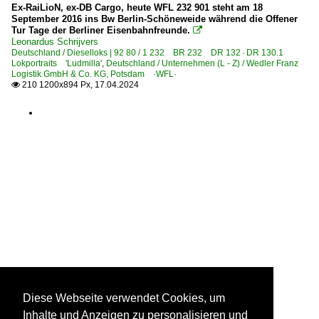
Ex-RaiLioN, ex-DB Cargo, heute WFL 232 901 steht am 18
205 'nord' B.-Nordbahnhof ⨯ Birkenwerder – Neustrelitz 
September 2016 ins Bw Berlin-Schöneweide während die Offener
208 'süd' Berlin – Zossen – Elsterwerda ·Dresdner Bahn
Tur Tage der Berliner Eisenbahnfreunde.

Leonardus Schrijvers
209.26 B.-Ostbahnhof – B.-Lichtenberg – Strausberg – Kü
Deutschland / Dieselloks | 92 80 / 1 232 BR 232 DR 132 · DR 130.1
Lokportraits 'Ludmilla'
,
Deutschland / Unternehmen (L - Z) / Wedler Franz
209.66 Angermünde – Passow – Tantow (–Szczecin) ·Ste
Logistik GmbH & Co. KG, Potsdam ·WFL·
210 1200x894 Px, 17.04.2024

211 (Roßlau– ) Falkenberg – Lutherstadt Wittenberg – Ru
250 (Berlin–) Wittenberg – Bitterfeld – Halle
Strecke 6080 Eichgestell – Wuhlheide – Biesdorfer Kreuz
Strecke 6115 (Jüterbog–) Golm – Priort ⨯ Wustermark ⨯ 
Strecken | KBS 300-399
308 Magdeburg – Haldensleben – Wolfsburg
310 Hannover – Lehrte – Braunschweig (–Magdeburg)
330 Halle – Aschersleben – Halberstadt – Heudeber-Danst
350 Hannover – Kreiensen – Göttingen (–Kassel) ·hann
Strecke 6864/7 Blankenburg – Anst Hornberg ⨯ Tanne 
Diese Webseite verwendet Cookies, um
Inhalte und Anzeigen zu personalisieren und