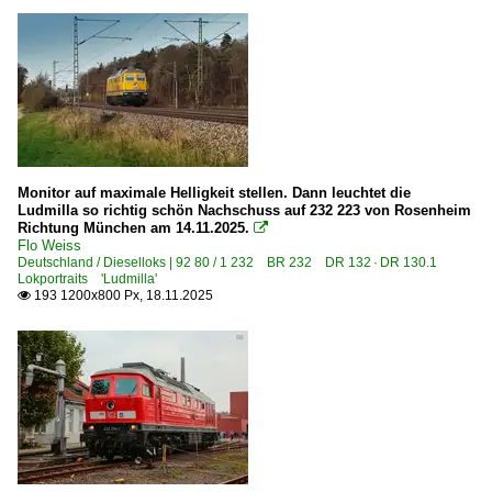
2000
Bw Halle (Saale) Instandhaltung
2000
Bw Lutherstadt Wittenberg
2001
Bw Meiningen (Dampflokwerk)
2002
Bw Saalfeld
2003
Bw Seddin
2004
Bw Seelze
Monitor auf maximale Helligkeit stellen. Dann leuchtet die
Ludmilla so richtig schön Nachschuss auf 232 223 von Rosenheim
2005
Bw Stralsund
Richtung München am 14.11.2025.

2006
Flo Weiss
Bw Ulm
Deutschland / Dieselloks | 92 80 / 1 232 BR 232 DR 132 · DR 130.1
2007
Lokportraits 'Ludmilla'
Bw Weimar bis 1967
193 1200x800 Px, 18.11.2025

2008
Bahndienstfahrzeuge
2009
Winterdienst
2010
Bahndienstfahrzeuge | Triebfahrzeuge
2010
1 232 BR 232 'Ludmilla'
2011
2012