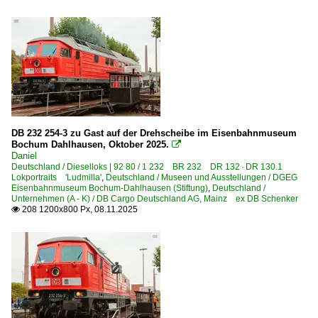
Magdeburg (sonstige)
Meiningen ·UM·
München-Heimeranplatz
Neunkirchen (Saar)
Neuses (bei Kronach)
Neuwied
DB 232 254-3 zu Gast auf der Drehscheibe im Eisenbahnmuseum
Nordhausen
Bochum Dahlhausen, Oktober 2025.

Daniel
Nossen
Deutschland / Dieselloks | 92 80 / 1 232 BR 232 DR 132 · DR 130.1
Lokportraits 'Ludmilla'
Oranienburg
,
Deutschland / Museen und Ausstellungen / DGEG
Eisenbahnmuseum Bochum-Dahlhausen (Stiftung)
,
Deutschland /
Ostseebad Binz
Unternehmen (A - K) / DB Cargo Deutschland AG, Mainz ex DB Schenker
208 1200x800 Px, 08.11.2025

Ottbergen
Plochingen
Priort
Profen
Bahnhöfe (R - Z)