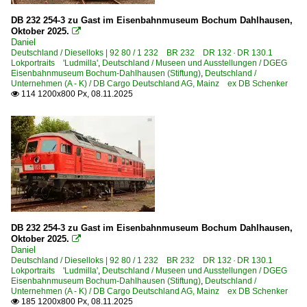
Gößnitz/Thür.
DB 232 254-3 zu Gast im Eisenbahnmuseum Bochum Dahlhausen,
Großkorbetha
Oktober 2025.

Daniel
Hagenow
Deutschland / Dieselloks | 92 80 / 1 232 BR 232 DR 132 · DR 130.1
Lokportraits 'Ludmilla'
,
Deutschland / Museen und Ausstellungen / DGEG
Haldensleben
Eisenbahnmuseum Bochum-Dahlhausen (Stiftung)
,
Deutschland /
Unternehmen (A - K) / DB Cargo Deutschland AG, Mainz ex DB Schenker
Halle (Saale) Hbf ·LH·
114 1200x800 Px, 08.11.2025

Hamburg-Harburg
Hamm (Westfalen)
Hochstadt/Marktzeuln
Illertissen/Bayern
Kiel
Bahnhöfe (L - Q)
DB 232 254-3 zu Gast im Eisenbahnmuseum Bochum Dahlhausen,
Oktober 2025.

Leipzig Hbf ·LL·
Daniel
Leipzig (sonstige)
Deutschland / Dieselloks | 92 80 / 1 232 BR 232 DR 132 · DR 130.1
Lokportraits 'Ludmilla'
,
Deutschland / Museen und Ausstellungen / DGEG
Lindau
Eisenbahnmuseum Bochum-Dahlhausen (Stiftung)
,
Deutschland /
Unternehmen (A - K) / DB Cargo Deutschland AG, Mainz ex DB Schenker
Lübeck Hbf ·AL·
185 1200x800 Px, 08.11.2025
