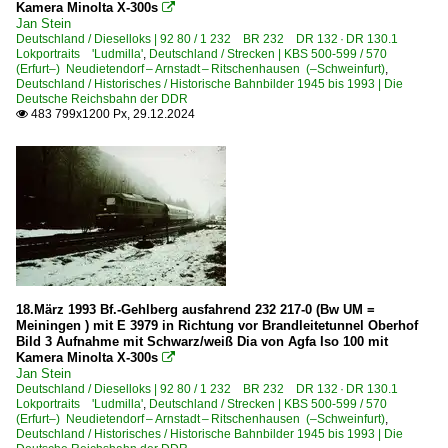
Kamera Minolta X-300s

0 650 BR 650 ·RS1· Private
Jan Stein
Deutschland / Dieselloks | 92 80 / 1 232 BR 232 DR 132 · DR 130.1
Lokportraits 'Ludmilla'
,
Deutschland / Strecken | KBS 500-599 / 570
E-Loks | Drehstrom | 91 80
(Erfurt–) Neudietendorf – Arnstadt – Ritschenhausen (–Schweinfurt)
,
Deutschland / Historisches / Historische Bahnbilder 1945 bis 1993 | Die
Deutsche Reichsbahn der DDR
6 145 BR 145 ·Traxx AC·
483 799x1200 Px, 29.12.2024

6 185 BR 185 ·Traxx AC1/2·
6 185 BR 185 ·Traxx AC1/2· Lokportaits
6 185 BR 185 ·Traxx AC1/2· Private
6 189 BR 189 ·ES 64 F4·
E-Loks | konventionell
6 103 BR 103.1
18.März 1993 Bf.-Gehlberg ausfahrend 232 217-0 (Bw UM =
6 109 BR 109 DR 211 DR E 11
Meiningen ) mit E 3979 in Richtung vor Brandleitetunnel Oberhof
Bild 3 Aufnahme mit Schwarz/weiß Dia von Agfa Iso 100 mit
6 111 BR 111 Lokportraits
Kamera Minolta X-300s

Jan Stein
6 114 BR 114.0 ex 112.0
Deutschland / Dieselloks | 92 80 / 1 232 BR 232 DR 132 · DR 130.1
Lokportraits 'Ludmilla'
,
Deutschland / Strecken | KBS 500-599 / 570
6 115 BR 115 DB Fernverkehr
(Erfurt–) Neudietendorf – Arnstadt – Ritschenhausen (–Schweinfurt)
,
Deutschland / Historisches / Historische Bahnbilder 1945 bis 1993 | Die
6 139 BR 139 E 40.11