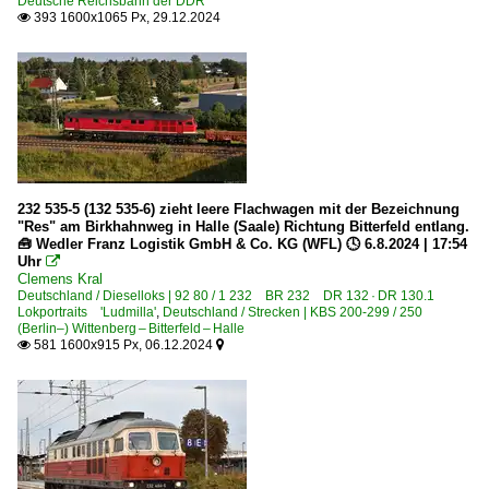
Deutsche Reichsbahn der DDR
393 1600x1065 Px, 29.12.2024

6 140 BR 140 E 40
6 140 BR 140 E 40 Lokportraits
6 143 BR 143 DR 243 Lokportraits
6 151 BR 151
6 155 BR 155 DR 250 'Energiecontainer'
Elektrotriebzüge | 94 80
232 535-5 (132 535-6) zieht leere Flachwagen mit der Bezeichnung
"Res" am Birkhahnweg in Halle (Saale) Richtung Bitterfeld entlang.
0 422 BR 422
🧰 Wedler Franz Logistik GmbH & Co. KG (WFL) 🕓 6.8.2024 | 17:54
Uhr

0 426 BR 426.1 ·Flirt (zweiteilig)· Private
Clemens Kral
Deutschland / Dieselloks | 92 80 / 1 232 BR 232 DR 132 · DR 130.1
Lokportraits 'Ludmilla'
,
Deutschland / Strecken | KBS 200-299 / 250
Galerien
(Berlin–) Wittenberg – Bitterfeld – Halle
581 1600x915 Px, 06.12.2024


2009 100 Jahre Rbf Seelze
2010 125 Jahre Betriebswerk Osnabrück
2010 175 Jahre Eisenbahn in Deutschland
2010 DR-E-Loktreffen Weimar
2022 Tag der Schiene