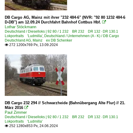
2023 Tag der Schiene
Ausgediente Fahrzeuge und Bahnanlagen
DB Cargo AG, Mainz mit ihrer "232 484-6" (NVR: "92 80 1232 484-6
D-DB") am 12.09.24 Durchfahrt Bahnhof Cottbus Hbf.

Experimente - Anders gesehen
Lothar Stöckmann
Deutschland / Dieselloks | 92 80 / 1 232 BR 232 DR 132 · DR 130.1
Sommerfest Halle (Saale)
Lokportraits 'Ludmilla'
,
Deutschland / Unternehmen (A - K) / DB Cargo
Deutschland AG, Mainz ex DB Schenker
Sonderzüge und Sonderfahrten
272 1200x769 Px, 13.09.2024

Grenzverkehr
Deutschland <-> Österreich
Deutschland <-> Polen
Deutschland <-> Schweiz
Güterverkehr
DB Cargo 232 294 // Schwarzheide (Bahnübergang Alte Flur) // 21.
Gemischte Güterzüge
März 2016

Paul Zimmer
Kalkzüge
Deutschland / Dieselloks | 92 80 / 1 232 BR 232 DR 132 · DR 130.1
Lokportraits 'Ludmilla'
Kessel- und Silozüge
252 1280x853 Px, 24.06.2024

KLV Sattelauflieger-Züge