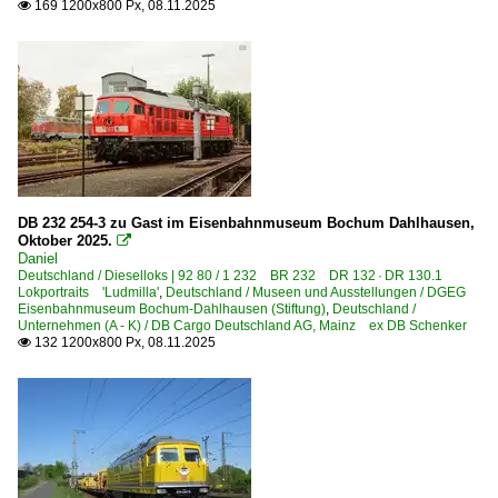
Bahntechnische Anlagen und Kunstbauten
169 1200x800 Px, 08.11.2025

Brücken und Kreuzungsbauwerke
Formsignale
Göltzschtalbrücke
Signaltechnik/Sicherungstechnik
Stellwerke
Wassertürme und -kräne
DB 232 254-3 zu Gast im Eisenbahnmuseum Bochum Dahlhausen,
Oktober 2025.

Dampfloks
Daniel
Deutschland / Dieselloks | 92 80 / 1 232 BR 232 DR 132 · DR 130.1
BR 03 DB 003 · DR 03.2
Lokportraits 'Ludmilla'
,
Deutschland / Museen und Ausstellungen / DGEG
Eisenbahnmuseum Bochum-Dahlhausen (Stiftung)
,
Deutschland /
BR 18.2 · 02 0201 ·DR-Reko-Schnellfahrlok·
Unternehmen (A - K) / DB Cargo Deutschland AG, Mainz ex DB Schenker
132 1200x800 Px, 08.11.2025

BR 50 DR 50.35-37 ·DR-Rekolok·
BR 52 DR 52.1-7/52.9 ·Kriegslok·
BR 52.8 DR 52.8 ·DR-Rekolok·
Dieselloks | 92 80