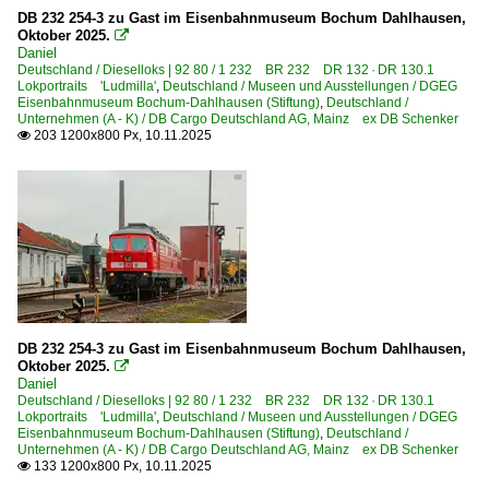
Bahnhöfe (A - E)
DB 232 254-3 zu Gast im Eisenbahnmuseum Bochum Dahlhausen,
2013
Oktober 2025.

Aachen
Daniel
2014
Deutschland / Dieselloks | 92 80 / 1 232 BR 232 DR 132 · DR 130.1
Altenburg
Lokportraits 'Ludmilla'
,
Deutschland / Museen und Ausstellungen / DGEG
2015
Eisenbahnmuseum Bochum-Dahlhausen (Stiftung)
,
Deutschland /
Angermünde
Unternehmen (A - K) / DB Cargo Deutschland AG, Mainz ex DB Schenker
2016
203 1200x800 Px, 10.11.2025

Aschersleben
2017
Aulendorf
2018
Bad Kleinen
2019
Bebra
2020
Berlin (Sonstige)
Berlin Lichtenberg
2020
Berlin Schönefeld Flughafen
2021
DB 232 254-3 zu Gast im Eisenbahnmuseum Bochum Dahlhausen,
Berlin Zoologischer Garten
Oktober 2025.
2022

Daniel
Bielefeld
2023
Deutschland / Dieselloks | 92 80 / 1 232 BR 232 DR 132 · DR 130.1
Lokportraits 'Ludmilla'
,
Deutschland / Museen und Ausstellungen / DGEG
Bitterfeld
2024
Eisenbahnmuseum Bochum-Dahlhausen (Stiftung)
,
Deutschland /
Unternehmen (A - K) / DB Cargo Deutschland AG, Mainz ex DB Schenker
Blankenburg/Harz
2025
133 1200x800 Px, 10.11.2025
