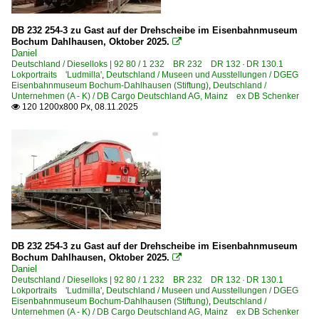
Regensburg Hbf ·NRH·
DB 232 254-3 zu Gast auf der Drehscheibe im Eisenbahnmuseum
Reichenbach (Vogtl)
Bochum Dahlhausen, Oktober 2025.

Daniel
Schwandorf
Deutschland / Dieselloks | 92 80 / 1 232 BR 232 DR 132 · DR 130.1
Lokportraits 'Ludmilla'
,
Deutschland / Museen und Ausstellungen / DGEG
Schwerin
Eisenbahnmuseum Bochum-Dahlhausen (Stiftung)
,
Deutschland /
Unternehmen (A - K) / DB Cargo Deutschland AG, Mainz ex DB Schenker
Singen (Htw)
120 1200x800 Px, 08.11.2025

Steinfurt-Burgsteinfurt
Stendal Hbf ·LS·
Teutschenthal
Ulm Hbf ·TQU R/F·
Wanne-Eickel Hbf
Wasungen
DB 232 254-3 zu Gast auf der Drehscheibe im Eisenbahnmuseum
Wismar
Bochum Dahlhausen, Oktober 2025.

Wunstorf
Daniel
Deutschland / Dieselloks | 92 80 / 1 232 BR 232 DR 132 · DR 130.1
Wuppertal Hbf ·KW·
Lokportraits 'Ludmilla'
,
Deutschland / Museen und Ausstellungen / DGEG
Eisenbahnmuseum Bochum-Dahlhausen (Stiftung)
,
Deutschland /
Unternehmen (A - K) / DB Cargo Deutschland AG, Mainz ex DB Schenker