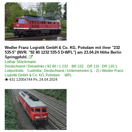
Güterverkehr (Gbf, Rbf, Ubf)
Gbf Wustermark/Elstal
Rbf Großkorbetha
Rbf Halle (Saale)
Rbf Leipzig-Engelsdorf
Wedler Franz Logistik GmbH & Co. KG, Potsdam mit ihrer "232
535-5" (NVR: "92 80 1232 535-5 D-WFL") am 23.04.24 Höhe Berlin
Rbf Magdeburg-Rothensee
Springpfuhl.

Lothar Stöckmann
Rbf Nürnberg
Deutschland / Dieselloks | 92 80 / 1 232 BR 232 DR 132 · DR 130.1
Lokportraits 'Ludmilla'
,
Deutschland / Unternehmen (L - Z) / Wedler Franz
Logistik GmbH & Co. KG, Potsdam ·WFL·
Historisches
431 1200x744 Px, 24.04.2024

Historische Bahnbilder 1945 bis 1993 | Die Deutsche Rei
Museen und Ausstellungen
DGEG Eisenbahnmuseum Bochum-Dahlhausen (Stiftung)
Eisenbahnerlebniszentrum Lokschuppen Pasewalk
Eisenbahnmuseum Leipzig ·EMBB·