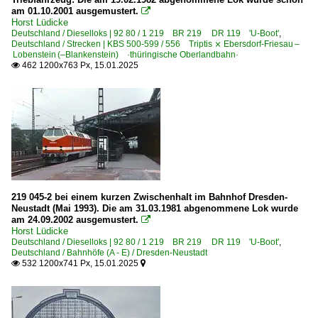
am 01.10.2001 ausgemustert.

Horst Lüdicke
Deutschland / Dieselloks | 92 80 / 1 219 BR 219 DR 119 'U-Boot'
,
Deutschland / Strecken | KBS 500-599 / 556 Triptis ⨯ Ebersdorf-Friesau –
Lobenstein (–Blankenstein) ·thüringische Oberlandbahn·
462 1200x763 Px, 15.01.2025

219 045-2 bei einem kurzen Zwischenhalt im Bahnhof Dresden-
Neustadt (Mai 1993). Die am 31.03.1981 abgenommene Lok wurde
am 24.09.2002 ausgemustert.

Horst Lüdicke
Deutschland / Dieselloks | 92 80 / 1 219 BR 219 DR 119 'U-Boot'
,
Deutschland / Bahnhöfe (A - E) / Dresden-Neustadt
532 1200x741 Px, 15.01.2025

