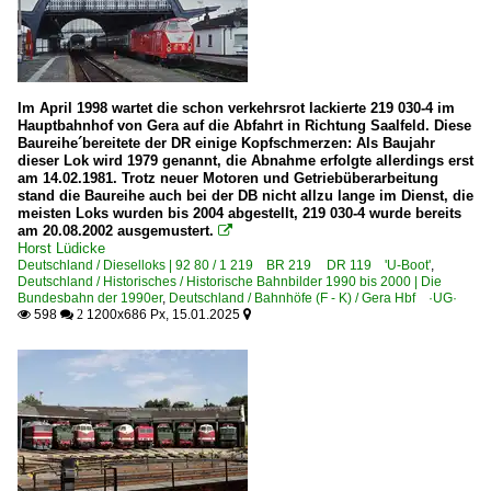
Im April 1998 wartet die schon verkehrsrot lackierte 219 030-4 im
Hauptbahnhof von Gera auf die Abfahrt in Richtung Saalfeld. Diese
Baureihe´bereitete der DR einige Kopfschmerzen: Als Baujahr
dieser Lok wird 1979 genannt, die Abnahme erfolgte allerdings erst
am 14.02.1981. Trotz neuer Motoren und Getriebüberarbeitung
stand die Baureihe auch bei der DB nicht allzu lange im Dienst, die
meisten Loks wurden bis 2004 abgestellt, 219 030-4 wurde bereits
am 20.08.2002 ausgemustert.

Horst Lüdicke
Deutschland / Dieselloks | 92 80 / 1 219 BR 219 DR 119 'U-Boot'
,
Deutschland / Historisches / Historische Bahnbilder 1990 bis 2000 | Die
Bundesbahn der 1990er
,
Deutschland / Bahnhöfe (F - K) / Gera Hbf ·UG·
598
1200x686 Px, 15.01.2025

 2
