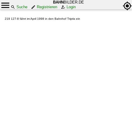
BAHN
BILDER.DE
Suche
Registrieren
Login
219 127-8 fährt im April 1998 in den Bahnhof Triptis ein