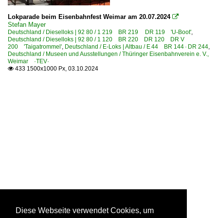
Lokparade beim Eisenbahnfest Weimar am 20.07.2024

Stefan Mayer
Deutschland / Dieselloks | 92 80 / 1 219 BR 219 DR 119 'U-Boot'
,
Deutschland / Dieselloks | 92 80 / 1 120 BR 220 DR 120 DR V
200 'Taigatrommel'
,
Deutschland / E-Loks | Altbau / E 44 BR 144 · DR 244
,
Deutschland / Museen und Ausstellungen / Thüringer Eisenbahnverein e. V.,
Weimar ·TEV·
433 1500x1000 Px, 03.10.2024

Diese Webseite verwendet Cookies, um