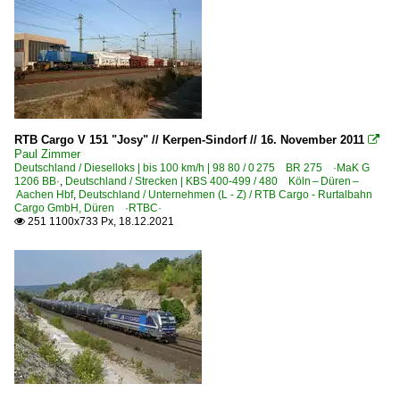
RTB Cargo V 151 "Josy" // Kerpen-Sindorf // 16. November 2011

Paul Zimmer
Deutschland / Dieselloks | bis 100 km/h | 98 80 / 0 275 BR 275 ·MaK G
1206 BB·
,
Deutschland / Strecken | KBS 400-499 / 480 Köln – Düren –
Aachen Hbf
,
Deutschland / Unternehmen (L - Z) / RTB Cargo - Rurtalbahn
Cargo GmbH, Düren ·RTBC·
251 1100x733 Px, 18.12.2021
