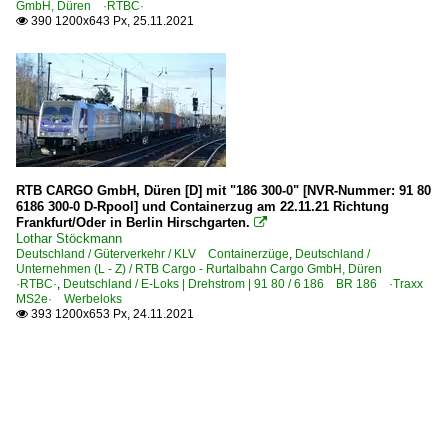
GmbH, Düren ·RTBC·
390 1200x643 Px, 25.11.2021

RTB CARGO GmbH, Düren [D] mit "186 300-0" [NVR-Nummer: 91 80
6186 300-0 D-Rpool] und Containerzug am 22.11.21 Richtung
Frankfurt/Oder in Berlin Hirschgarten.

Lothar Stöckmann
Deutschland / Güterverkehr / KLV Containerzüge
,
Deutschland /
Unternehmen (L - Z) / RTB Cargo - Rurtalbahn Cargo GmbH, Düren
·RTBC·
,
Deutschland / E-Loks | Drehstrom | 91 80 / 6 186 BR 186 ·Traxx
MS2e· Werbeloks
393 1200x653 Px, 24.11.2021
