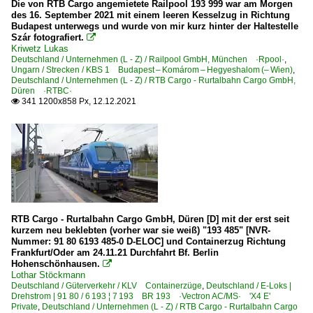
Die von RTB Cargo angemietete Railpool 193 999 war am Morgen
des 16. September 2021 mit einem leeren Kesselzug in Richtung
Budapest unterwegs und wurde von mir kurz hinter der Haltestelle
Szár fotografiert.

Kriwetz Lukas
Deutschland / Unternehmen (L - Z) / Railpool GmbH, München ·Rpool·
,
Ungarn / Strecken / KBS 1 Budapest – Komárom – Hegyeshalom (– Wien)
,
Deutschland / Unternehmen (L - Z) / RTB Cargo - Rurtalbahn Cargo GmbH,
Düren ·RTBC·
341 1200x858 Px, 12.12.2021

RTB Cargo - Rurtalbahn Cargo GmbH, Düren [D] mit der erst seit
kurzem neu beklebten (vorher war sie weiß) "193 485" [NVR-
Nummer: 91 80 6193 485-0 D-ELOC] und Containerzug Richtung
Frankfurt/Oder am 24.11.21 Durchfahrt Bf. Berlin
Hohenschönhausen.

Lothar Stöckmann
Deutschland / Güterverkehr / KLV Containerzüge
,
Deutschland / E-Loks |
Drehstrom | 91 80 / 6 193 ¦ 7 193 BR 193 ·Vectron AC/MS· 'X4 E'
Private
,
Deutschland / Unternehmen (L - Z) / RTB Cargo - Rurtalbahn Cargo