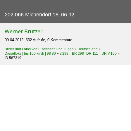
202 066 Michendorf 18.
06.92
Werner Brutzer
09.04.2012, 632 Aufrufe, 0 Kommentare
Bilder und Fotos von Eisenbahn und Zügen
»
Deutschland
»
Dieselloks | bis 100 km/h | 98 80
»
3 298 BR 298 · DR 111 DR V 100
»
ID 587319