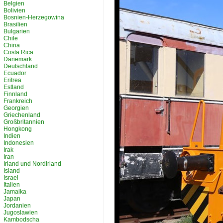
Belgien
Bolivien
Bosnien-Herzegowina
Brasilien
Bulgarien
Chile
China
Costa Rica
Dänemark
Deutschland
Ecuador
Eritrea
Estland
Finnland
Frankreich
Georgien
Griechenland
Großbritannien
Hongkong
Indien
Indonesien
Irak
Iran
Irland und Nordirland
Island
Israel
Italien
Jamaika
Japan
Jordanien
Jugoslawien
Kambodscha