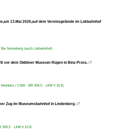
te,am 13.Mai 2026,auf dem Vereinsgelände im Lokbahnhof
 / Bw Sonneberg (auch Lokbahnhof)
26 vor dem Oldtimer Museum Rügen in Binz-Prora.

 | Kleinloks / 3 309 BR 309.5 LKM V 10 B
,
mer Zug im Museumsbahnhof in Lindenberg.

 BR 309.5 LKM V 10 B