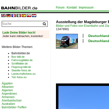
Forum
Kontakt
Impressum
Ausstellung der Magdeburger E
Bilder und Fotos von Eisenbahn und Z
1347990)
Lade Deine Bilder hoch!
Deutschland
Jeder kann mitmachen, kostenlos!
Deutschlan
Weitere Bilder-Themen:
Bahnbilder.de
Bus-bild.de
Fahrzeugbilder.de
Schiffbilder.de
Flugzeug-bild.de
Staedte-fotos.de
Landschaftsfotos.eu
Tier-fotos.eu
Ägypten
Albanien
Algerien
Argentinien
Armenien
Aserbaidschan
Australien
Bahnbilder-Treffen