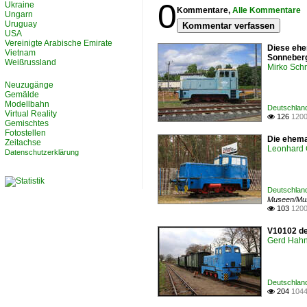
0
Ukraine
Kommentare,
Alle Kommentare
Ungarn
Uruguay
Kommentar verfassen
USA
Vereinigte Arabische Emirate
Diese ehe
Vietnam
Sonneberg
Weißrussland
Mirko Sch
Neuzugänge
Gemälde
Modellbahn
Deutschland
Virtual Reality
126
1200

Gemischtes
Fotostellen
Die ehema
Zeitachse
Leonhard 
Datenschutzerklärung
Deutschlan
Museen/Mu
103
1200

V10102 de
Gerd Hah
Deutschlan
204
1044
