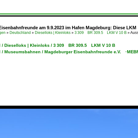
isenbahnfreunde am 9.9.2023 im Hafen Magdeburg: Diese LKM Di
ügen
»
Deutschland
»
Dieselloks | Kleinloks
»
3 309 BR 309.5 LKM V 10 B
»
Auss
 / Dieselloks | Kleinloks / 3 309 BR 309.5 LKM V 10 B
d / Museumsbahnen / Magdeburger Eisenbahnfreunde e.V. ·MEB