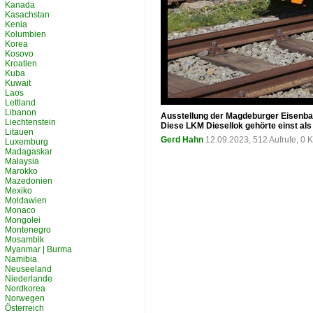
Kanada
Kasachstan
Kenia
Kolumbien
Korea
Kosovo
Kroatien
Kuba
Kuwait
Laos
Lettland
Libanon
Ausstellung der Magdeburger Eisenba
Liechtenstein
Diese LKM Diesellok gehörte einst al
Litauen
Gerd Hahn
12.09.2023, 512 Aufrufe, 0
Luxemburg
Madagaskar
Malaysia
Marokko
Mazedonien
Mexiko
Moldawien
Monaco
Mongolei
Montenegro
Mosambik
Myanmar | Burma
Namibia
Neuseeland
Niederlande
Nordkorea
Norwegen
Österreich