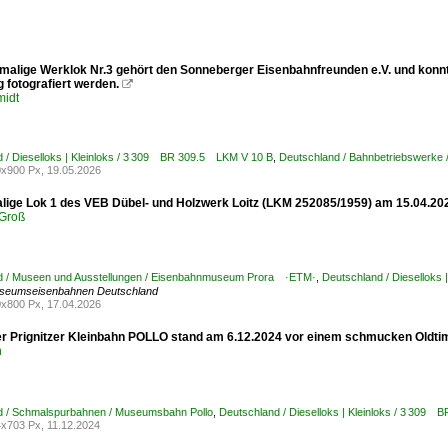
malige Werklok Nr.3 gehört den Sonneberger Eisenbahnfreunden e.V. und konn
 fotografiert werden.

midt
 / Dieselloks | Kleinloks / 3 309 BR 309.5 LKM V 10 B
,
Deutschland / Bahnbetriebswerke
x900 Px, 19.05.2026
lige Lok 1 des VEB Dübel- und Holzwerk Loitz (LKM 252085/1959) am 15.04.20
Groß
d / Museen und Ausstellungen / Eisenbahnmuseum Prora ·ETM·
,
Deutschland / Dieselloks
seumseisenbahnen Deutschland
x800 Px, 17.04.2026
r Prignitzer Kleinbahn POLLO stand am 6.12.2024 vor einem schmucken Oldti
n
d / Schmalspurbahnen / Museumsbahn Pollo
,
Deutschland / Dieselloks | Kleinloks / 3 309
x703 Px, 11.12.2024