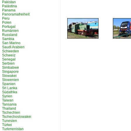
Pakistan
Palästina
Panama
Panoramafreiheit
Peru
Polen
Portugal
Rumänien
Russland
Sambia
San Marino
Saudi Arabien
Schweden
Schweiz
Senegal
Serbien
Simbabwe
Singapore
Slowakei
Slowenien
Spanien
Sri Lanka
Südafrika
Syrien
Taiwan
Tansania
Thailand
Tschechien
Tschechoslowakei
Tunesien
Türkei
Turkmenistan