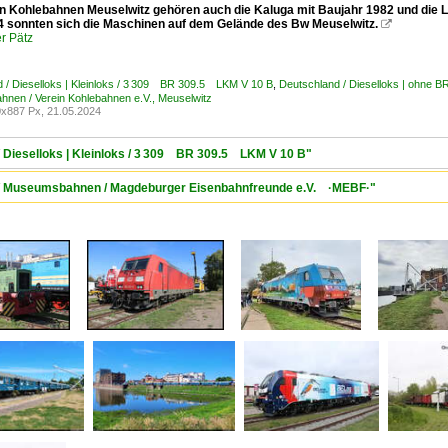
n Kohlebahnen Meuselwitz gehören auch die Kaluga mit Baujahr 1982 und die
4 sonnten sich die Maschinen auf dem Gelände des Bw Meuselwitz.

r Pätz
 / Dieselloks | Kleinloks / 3 309 BR 309.5 LKM V 10 B
,
Deutschland / Dieselloks | ohne B
nen / Verein Kohlebahnen e.V., Meuselwitz
x887 Px, 21.05.2024
/ Dieselloks | Kleinloks / 3 309 BR 309.5 LKM V 10 B"
d / Museumsbahnen / Magdeburger Eisenbahnfreunde e.V. ·MEBF·"