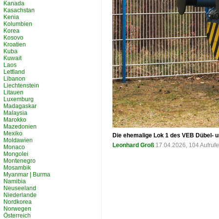
Kanada
Kasachstan
Kenia
Kolumbien
Korea
Kosovo
Kroatien
Kuba
Kuwait
Laos
Lettland
Libanon
Liechtenstein
Litauen
Luxemburg
Madagaskar
Malaysia
Marokko
Mazedonien
Mexiko
Die ehemalige Lok 1 des VEB Dübel- 
Moldawien
Leonhard Groß
17.04.2026, 104 Aufruf
Monaco
Mongolei
Montenegro
Mosambik
Myanmar | Burma
Namibia
Neuseeland
Niederlande
Nordkorea
Norwegen
Österreich