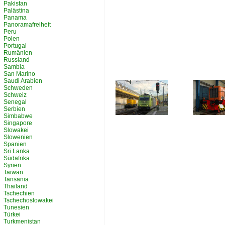
Pakistan
Palästina
Panama
Panoramafreiheit
Peru
Polen
Portugal
Rumänien
Russland
Sambia
San Marino
Saudi Arabien
Schweden
Schweiz
Senegal
Serbien
Simbabwe
Singapore
Slowakei
Slowenien
Spanien
Sri Lanka
Südafrika
Syrien
Taiwan
Tansania
Thailand
Tschechien
Tschechoslowakei
Tunesien
Türkei
Turkmenistan