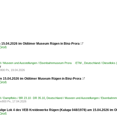
 15.04.2026 im Oldtimer Museum Rügen in Binz-Prora

Groß
d / Museen und Ausstellungen / Eisenbahnmuseum Prora ·ETM·
,
Deutschland / Dieselloks |
d
800 Px, 19.04.2026
m 15.04.2026 im Oldtimer Museum Rügen in Binz-Prora

Groß
 / Dampfloks / BR 23.10 · DR 35.10
,
Deutschland / Museen und Ausstellungen / Eisenbah
x800 Px, 17.04.2026
lige Lok 4 des VEB Kreidewerke Rügen (Kaluga 048/1978) am 15.04.2026 im 
Groß