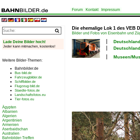
Forum
Kontakt
Impressum
Die ehemalige Lok 1 des VEB D
Bilder und Fotos von Eisenbahn und Z
Deutschland
Lade Deine Bilder hoch!
Jeder kann mitmachen, kostenlos!
Deutschland
Museen/Mus
Weitere Bilder-Themen:
Bahnbilder.de
Bus-bild.de
Fahrzeugbilder.de
Schiffbilder.de
Flugzeug-bild.de
Staedte-fotos.de
Landschaftsfotos.eu
Tier-fotos.eu
Ägypten
Albanien
Algerien
Argentinien
Armenien
Aserbaidschan
Australien
Bahnbilder-Treffen