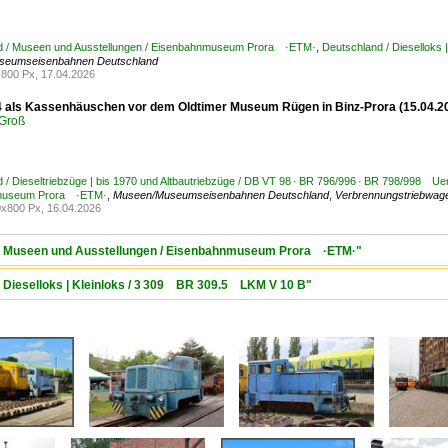
d / Museen und Ausstellungen / Eisenbahnmuseum Prora ·ETM·
,
Deutschland / Dieselloks 
seumseisenbahnen Deutschland
800 Px, 17.04.2026
 als Kassenhäuschen vor dem Oldtimer Museum Rügen in Binz-Prora (15.04.2
Groß
 / Dieseltriebzüge | bis 1970 und Altbautriebzüge / DB VT 98 · BR 796/996 · BR 798/998 U
museum Prora ·ETM·
,
Museen/Museumseisenbahnen Deutschland
,
Verbrennungstriebwag
x800 Px, 16.04.2026
d / Museen und Ausstellungen / Eisenbahnmuseum Prora ·ETM·"
/ Dieselloks | Kleinloks / 3 309 BR 309.5 LKM V 10 B"