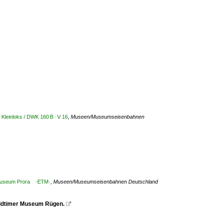
 Kleinloks / DWK 160 B · V 16
,
Museen/Museumseisenbahnen
nmuseum Prora ·ETM·
,
Museen/Museumseisenbahnen Deutschland
Oldtimer Museum Rügen.
