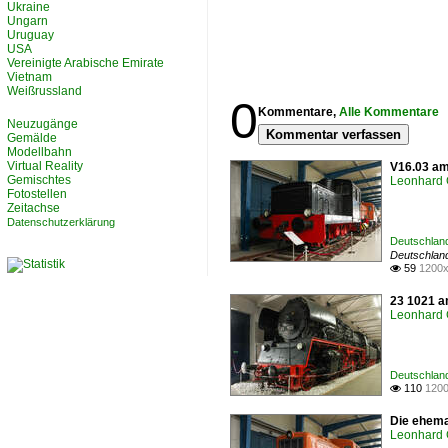
Ukraine
Ungarn
Uruguay
USA
Vereinigte Arabische Emirate
Vietnam
Weißrussland
0
Kommentare,
Alle Kommentare
Neuzugänge
Kommentar verfassen
Gemälde
Modellbahn
Virtual Reality
V16.03 am
Gemischtes
Leonhard 
Fotostellen
Zeitachse
Datenschutzerklärung
Deutschlan
Deutschlan
59
1200x

23 1021 a
Leonhard 
Deutschland
110
1200

Die ehema
Leonhard 