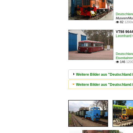
Deutschlan
Museen/Mu
82
1200x

VT98 9644
Leonhard 
Deutschland
Eisenbahn
146
1200

Weitere Bilder aus "Deutschlan
Weitere Bilder aus "Deutschland 