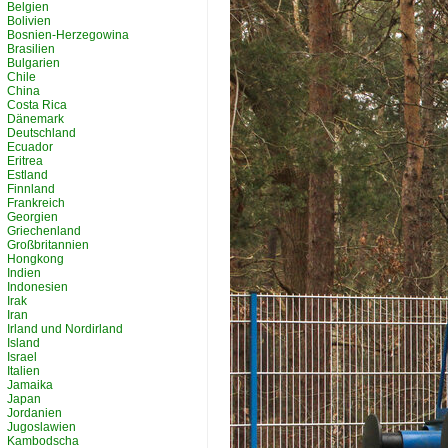
Belgien
Bolivien
Bosnien-Herzegowina
Brasilien
Bulgarien
Chile
China
Costa Rica
Dänemark
Deutschland
Ecuador
Eritrea
Estland
Finnland
Frankreich
Georgien
Griechenland
Großbritannien
Hongkong
Indien
Indonesien
Irak
Iran
Irland und Nordirland
Island
Israel
Italien
Jamaika
Japan
Jordanien
Jugoslawien
Kambodscha