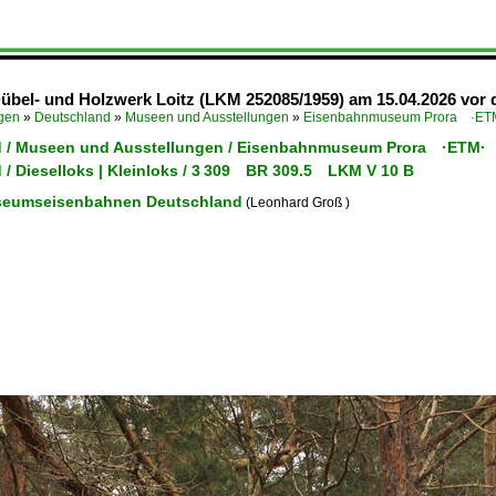
übel- und Holzwerk Loitz (LKM 252085/1959) am 15.04.2026 vor
ügen
»
Deutschland
»
Museen und Ausstellungen
»
Eisenbahnmuseum Prora ·ET
 / Museen und Ausstellungen / Eisenbahnmuseum Prora ·ETM·
 / Dieselloks | Kleinloks / 3 309 BR 309.5 LKM V 10 B
eumseisenbahnen Deutschland
(Leonhard Groß )