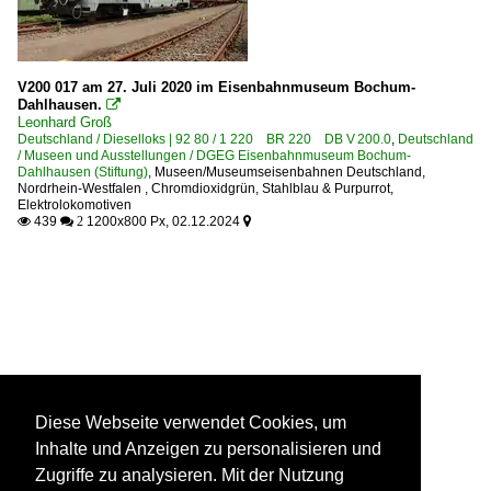
V200 017 am 27. Juli 2020 im Eisenbahnmuseum Bochum-
Dahlhausen.

Leonhard Groß
Deutschland / Dieselloks | 92 80 / 1 220 BR 220 DB V 200.0
,
Deutschland
/ Museen und Ausstellungen / DGEG Eisenbahnmuseum Bochum-
Dahlhausen (Stiftung)
,
Museen/Museumseisenbahnen Deutschland
,
Nordrhein-Westfalen
,
Chromdioxidgrün, Stahlblau & Purpurrot
,
Elektrolokomotiven
439
1200x800 Px, 02.12.2024

 2

Diese Webseite verwendet Cookies, um
Inhalte und Anzeigen zu personalisieren und
Zugriffe zu analysieren. Mit der Nutzung