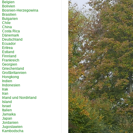
Belgien
Bolivien
Bosnien-Herzegowina
Brasilien
Bulgarien
Chile
China
Costa Rica
Dänemark
Deutschland
Ecuador
Eritrea
Estland
Finnland
Frankreich
Georgien
Griechenland
Großbritannien
Hongkong
Indien
Indonesien
Irak
Iran
Irland und Nordirland
Island
Israel
Italien
Jamaika
Japan
Jordanien
Jugoslawien
Kambodscha