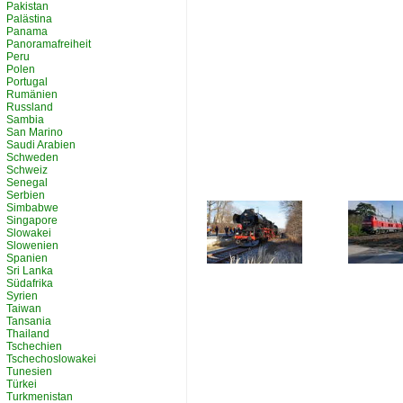
Pakistan
Palästina
Panama
Panoramafreiheit
Peru
Polen
Portugal
Rumänien
Russland
Sambia
San Marino
Saudi Arabien
Schweden
Schweiz
Senegal
Serbien
Simbabwe
Singapore
Slowakei
Slowenien
Spanien
Sri Lanka
Südafrika
Syrien
Taiwan
Tansania
Thailand
Tschechien
Tschechoslowakei
Tunesien
Türkei
Turkmenistan