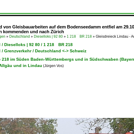
d von Gleisbauarbeiten auf dem Bodenseedamm entfiel am 29.10.
en kommenden und nach Zürich
ügen
»
Deutschland
»
Dieselloks | 92 80
»
1 218 BR 218
»
Gleisdreieck Lindau - 
/ Dieselloks | 92 80 / 1 218 BR 218
 / Grenzverkehr / Deutschland <-> Schweiz
e 218 im Süden Baden-Württembergs und in Südschwaben (Bayer
Allgäu und in Lindau
(Jürgen Vos)