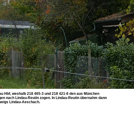
dau Hbf, weshalb 218 465-3 und 218 421-6 den aus München
n nach Lindau-Reutin zogen. In Lindau-Reutin übernahm dann
weigs Lindau-Aeschach.