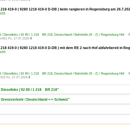
 218 419-0 ( 9280 1218 419-0 D-DB ) beim rangieren in Regensburg am 26.7.20
icht
 / Dieselloks | 92 80 / 1 218 BR 218
,
Deutschland / Bahnhöfe (R - Z) / Regensburg Hbf 
x901 Px, 27.07.2026

 218 419-0 ( 9280 1218 419-0 D-DB ) mit dem RE 2 nach Hof abfahrbereit in R
icht
 / Dieselloks | 92 80 / 1 218 BR 218
,
Deutschland / Bahnhöfe (R - Z) / Regensburg Hbf 
915 Px, 27.07.2026

 Dieselloks | 92 80 / 1 218 BR 218"
/ Grenzverkehr / Deutschland <-> Schweiz"