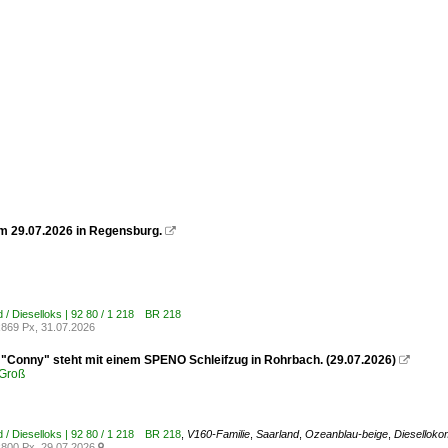
m 29.07.2026 in Regensburg.

 / Dieselloks | 92 80 / 1 218 BR 218
869 Px, 31.07.2026
 "Conny" steht mit einem SPENO Schleifzug in Rohrbach. (29.07.2026)

Groß
 / Dieselloks | 92 80 / 1 218 BR 218
,
V160-Familie
,
Saarland
,
Ozeanblau-beige
,
Dieselloko
800 Px, 29.07.2026
