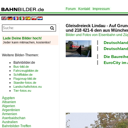
Forum
Kontakt
Impressum
Gleisdreieck Lindau - Auf Grun
und 218 421-6 den aus Münch
Bilder und Fotos von Eisenbahn und Z
Lade Deine Bilder hoch!
Deutschland 
Jeder kann mitmachen, kostenlos!
Deutschland
Weitere Bilder-Themen:
Die Baureih
EuroCity im 
Bahnbilder.de
Bus-bild.de
Fahrzeugbilder.de
Schiffbilder.de
Flugzeug-bild.de
Staedte-fotos.de
Landschaftsfotos.eu
Tier-fotos.eu
Ägypten
Albanien
Algerien
Argentinien
Armenien
Aserbaidschan
Australien
Bahnbilder-Treffen