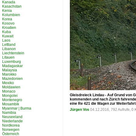
Kanada
Kasachstan
Kenia
Kolumbien
Korea
Kosovo
Kroatien
Kuba
Kuwait
Laos
Lettland
Libanon
Liechtenstein
Litauen
Luxemburg
Madagaskar
Malaysia
Marokko
Mazedonien
Mexiko
Moldawien
Monaco
Gleisdreieck Lindau - Auf Grund von 
Mongolei
kommenden und nach Zürich fahrende
Montenegro
eine Re 421 die Wagen zur Weiterfah
Mosambik
Myanmar | Burma
Jürgen Vos
04.12.2016, 792 Aufrufe, 
Namibia
Neuseeland
Niederlande
Nordkorea
Norwegen
Österreich