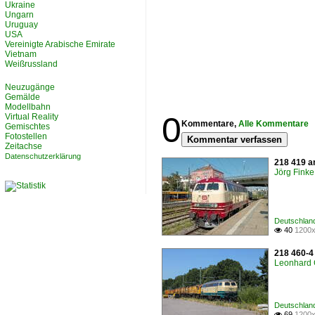
Ukraine
Ungarn
Uruguay
USA
Vereinigte Arabische Emirate
Vietnam
Weißrussland
Neuzugänge
Gemälde
Modellbahn
0
Virtual Reality
Kommentare,
Alle Kommentare
Gemischtes
Fotostellen
Kommentar verfassen
Zeitachse
Datenschutzerklärung
218 419 a
Jörg Finke
Deutschland
40
1200x

218 460-4
Leonhard 
Deutschland
69
1200x
