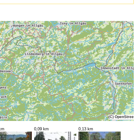
(C) OpenStreetMa
 km
0,09 km
0,13 km