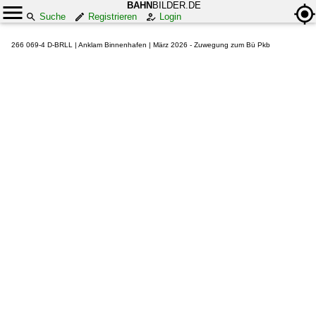
BAHN
BILDER.DE
Suche
Registrieren
Login
266 069-4 D-BRLL | Anklam Binnenhafen | März 2026 - Zuwegung zum Bü Pkb