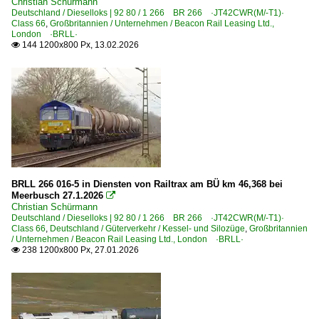
Christian Schürmann
Deutschland / Dieselloks | 92 80 / 1 266 BR 266 ·JT42CWR(M/-T1)·
Class 66
,
Großbritannien / Unternehmen / Beacon Rail Leasing Ltd.,
London ·BRLL·
144 1200x800 Px, 13.02.2026

BRLL 266 016-5 in Diensten von Railtrax am BÜ km 46,368 bei
Meerbusch 27.1.2026

Christian Schürmann
Deutschland / Dieselloks | 92 80 / 1 266 BR 266 ·JT42CWR(M/-T1)·
Class 66
,
Deutschland / Güterverkehr / Kessel- und Silozüge
,
Großbritannien
/ Unternehmen / Beacon Rail Leasing Ltd., London ·BRLL·
238 1200x800 Px, 27.01.2026
