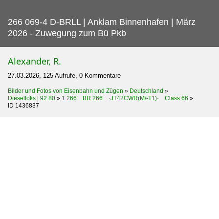
266 069-4 D-BRLL | Anklam Binnenhafen | März
2026 - Zuwegung zum Bü Pkb
Alexander, R.
27.03.2026, 125 Aufrufe, 0 Kommentare
Bilder und Fotos von Eisenbahn und Zügen
»
Deutschland
»
Dieselloks | 92 80
»
1 266 BR 266 ·JT42CWR(M/-T1)· Class 66
»
ID 1436837