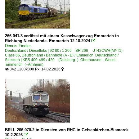
266 041-3 verlässt mit einem Kesselwagenzug Emmerich in
Richtung Niederlande. Emmerich 12.10.2024

Dennis Fiedler
Deutschland / Dieselloks | 92 80 / 1 266 BR 266 ·JT42CWR(M/-T1)·
Class 66
,
Deutschland / Bahnhöfe (A - E) / Emmerich
,
Deutschland /
Strecken | KBS 400-499 / 420 (Duisburg–) Oberhausen – Wesel –
Emmerich (–Arnheim)
342 1200x800 Px, 14.02.2026


BRLL 266 070-2 in Diensten von RHC in Gelsenkirchen-Bismarck
10.2.2026
