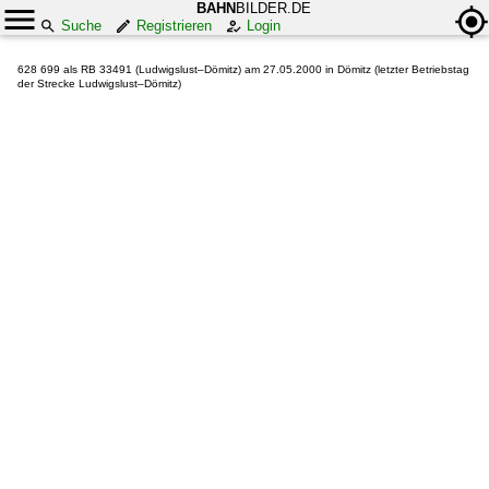
BAHN
BILDER.DE
Suche
Registrieren
Login
628 699 als RB 33491 (Ludwigslust–Dömitz) am 27.05.2000 in Dömitz (letzter Betriebstag
der Strecke Ludwigslust–Dömitz)