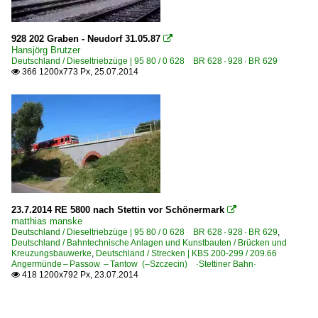
928 202 Graben - Neudorf 31.05.87

Hansjörg Brutzer
Deutschland / Dieseltriebzüge | 95 80 / 0 628 BR 628 · 928 · BR 629
366 1200x773 Px, 25.07.2014

23.7.2014 RE 5800 nach Stettin vor Schönermark

matthias manske
Deutschland / Dieseltriebzüge | 95 80 / 0 628 BR 628 · 928 · BR 629
,
Deutschland / Bahntechnische Anlagen und Kunstbauten / Brücken und
Kreuzungsbauwerke
,
Deutschland / Strecken | KBS 200-299 / 209.66
Angermünde – Passow – Tantow (–Szczecin) ·Stettiner Bahn·
418 1200x792 Px, 23.07.2014
