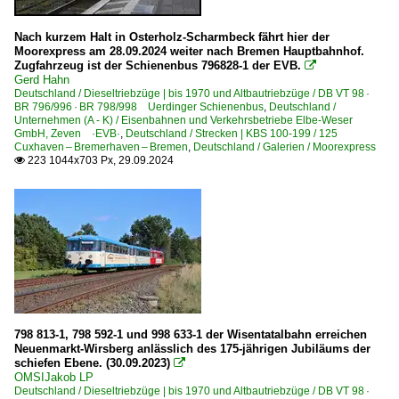
Nach kurzem Halt in Osterholz-Scharmbeck fährt hier der
Moorexpress am 28.09.2024 weiter nach Bremen Hauptbahnhof.
Zugfahrzeug ist der Schienenbus 796828-1 der EVB.

Gerd Hahn
Deutschland / Dieseltriebzüge | bis 1970 und Altbautriebzüge / DB VT 98 ·
BR 796/996 · BR 798/998 Uerdinger Schienenbus
,
Deutschland /
Unternehmen (A - K) / Eisenbahnen und Verkehrsbetriebe Elbe-Weser
GmbH, Zeven ·EVB·
,
Deutschland / Strecken | KBS 100-199 / 125
Cuxhaven – Bremerhaven – Bremen
,
Deutschland / Galerien / Moorexpress
223 1044x703 Px, 29.09.2024

798 813-1, 798 592-1 und 998 633-1 der Wisentatalbahn erreichen
Neuenmarkt-Wirsberg anlässlich des 175-jährigen Jubiläums der
schiefen Ebene. (30.09.2023)

OMSIJakob LP
Deutschland / Dieseltriebzüge | bis 1970 und Altbautriebzüge / DB VT 98 ·