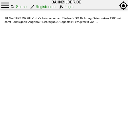
BAHN
BILDER.DE
Suche
Registrieren
Login
18.Mai 1993 Vt798+Vm+Vs beim unsetzen Stellwerk SO Richtung Osterburken 1995 mit
samt Formsignale Abgebaut Lichtsignale Aufgestellt Ferngestellt von ...