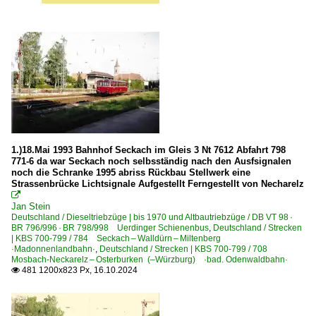
1.)18.Mai 1993 Bahnhof Seckach im Gleis 3 Nt 7612 Abfahrt 798
771-6 da war Seckach noch selbsständig nach den Ausfsignalen
noch die Schranke 1995 abriss Rückbau Stellwerk eine
Strassenbrücke Lichtsignale Aufgestellt Ferngestellt von Necharelz

Jan Stein
Deutschland / Dieseltriebzüge | bis 1970 und Altbautriebzüge / DB VT 98 ·
BR 796/996 · BR 798/998 Uerdinger Schienenbus
,
Deutschland / Strecken
| KBS 700-799 / 784 Seckach – Walldürn – Miltenberg
·Madonnenlandbahn·
,
Deutschland / Strecken | KBS 700-799 / 708
Mosbach-Neckarelz – Osterburken (–Würzburg) ·bad. Odenwaldbahn·
481 1200x823 Px, 16.10.2024
