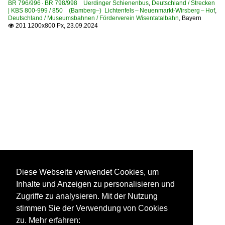
BR 796/996 · BR 798/998 Uerdinger Schienenbus
,
Deutschland / Strecken
| KBS 800-999 / 850 (Bamberg–) Lichtenfels – Neuenmarkt-Wirsberg – Hof
,
Deutschland / Museumsbahnen / Förderverein Wisentatalbahn
,
Bayern
201 1200x800 Px, 23.09.2024

Diese Webseite verwendet Cookies, um
Inhalte und Anzeigen zu personalisieren und
Zugriffe zu analysieren. Mit der Nutzung
stimmen Sie der Verwendung von Cookies
zu. Mehr erfahren: