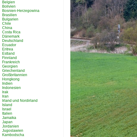
Belgien
Bolivien
Bosnien-Herzegowina
Brasilien
Bulgarien
Chile
China
Costa Rica
Dänemark
Deutschland
Ecuador
Eritrea
Estland
Finnland
Frankreich
Georgien
Griechenland
Großbritannien
Hongkong
Indien
Indonesien
Irak
Iran
Irland und Nordirland
Island
Israel
Italien
Jamaika
Japan
Jordanien
Jugoslawien
Kambodscha