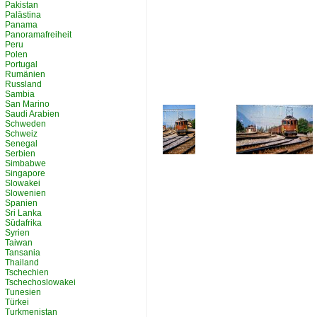
Pakistan
Palästina
Panama
Panoramafreiheit
Peru
Polen
Portugal
Rumänien
Russland
Sambia
San Marino
Saudi Arabien
Schweden
Schweiz
Senegal
Serbien
Simbabwe
Singapore
Slowakei
Slowenien
Spanien
Sri Lanka
Südafrika
Syrien
Taiwan
Tansania
Thailand
Tschechien
Tschechoslowakei
Tunesien
Türkei
Turkmenistan