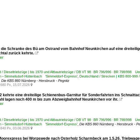
r die Schranke des Bü am Ostrand vom Bahnhof Neunkirchen auf eine dreiteilige
htal zurück kehrte.

er
 / Dieseltriebzüge | bis 1970 und Altbautriebzüge / DB VT 98 · BR 796/996 · BR 798/998 U
n – Simmelsdorf-Hüttenbach 'Simmeldorf-Express'
,
Deutschland / Strecken | KBS 800-999 /
,
Die KBS 860 Nürnberg - Hersbruck - Pegnitz
680 Px, 15.07.2026

2 kehrte eine dreiteilige Schienenbus-Garnitur für Sonderfahrten ins Schnaitt
l lagen noch 400 m bis zum Abzweigbahnhof Neunkirchen vor ihr.

er
 / Dieseltriebzüge | bis 1970 und Altbautriebzüge / DB VT 98 · BR 796/996 · BR 798/998 U
n – Simmelsdorf-Hüttenbach 'Simmeldorf-Express'
,
Die KBS 860 Nürnberg - Hersbruck - Pe
840 Px, 03.06.2026

oorexpress bei Worpswede nach Osterholz Scharmbeck am 1.5.26. Triebwagen: