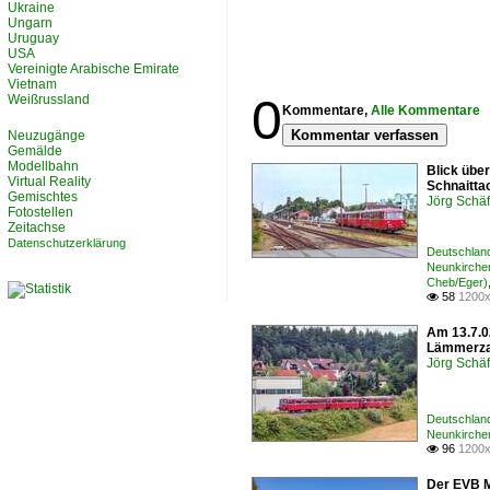
Ukraine
Ungarn
Uruguay
USA
Vereinigte Arabische Emirate
Vietnam
0
Weißrussland
Kommentare,
Alle Kommentare
Kommentar verfassen
Neuzugänge
Gemälde
Modellbahn
Blick übe
Virtual Reality
Schnaittac
Gemischtes
Jörg Schäf
Fotostellen
Zeitachse
Datenschutzerklärung
Deutschland
Neunkirche
Cheb/Eger)
58
1200x

Am 13.7.0
Lämmerzah
Jörg Schäf
Deutschland
Neunkirche
96
1200x

Der EVB M