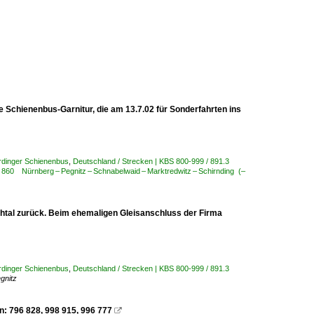
 Schienenbus-Garnitur, die am 13.7.02 für Sonderfahrten ins
erdinger Schienenbus
,
Deutschland / Strecken | KBS 800-999 / 891.3
 860 Nürnberg – Pegnitz – Schnabelwaid – Marktredwitz – Schirnding (–
achtal zurück. Beim ehemaligen Gleisanschluss der Firma
erdinger Schienenbus
,
Deutschland / Strecken | KBS 800-999 / 891.3
gnitz
 796 828, 998 915, 996 777
