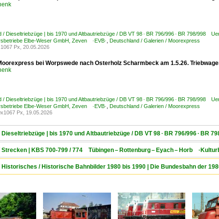
henk
 / Dieseltriebzüge | bis 1970 und Altbautriebzüge / DB VT 98 · BR 796/996 · BR 798/998 U
rsbetriebe Elbe-Weser GmbH, Zeven ·EVB·
,
Deutschland / Galerien / Moorexpress
1067 Px, 20.05.2026
oorexpress bei Worpswede nach Osterholz Scharmbeck am 1.5.26. Triebwagen:
henk
 / Dieseltriebzüge | bis 1970 und Altbautriebzüge / DB VT 98 · BR 796/996 · BR 798/998 U
rsbetriebe Elbe-Weser GmbH, Zeven ·EVB·
,
Deutschland / Galerien / Moorexpress
x1067 Px, 19.05.2026
/ Dieseltriebzüge | bis 1970 und Altbautriebzüge / DB VT 98 · BR 796/996 · BR
/ Strecken | KBS 700-799 / 774 Tübingen – Rottenburg – Eyach – Horb ·Kultur
/ Historisches / Historische Bahnbilder 1980 bis 1990 | Die Bundesbahn der 19