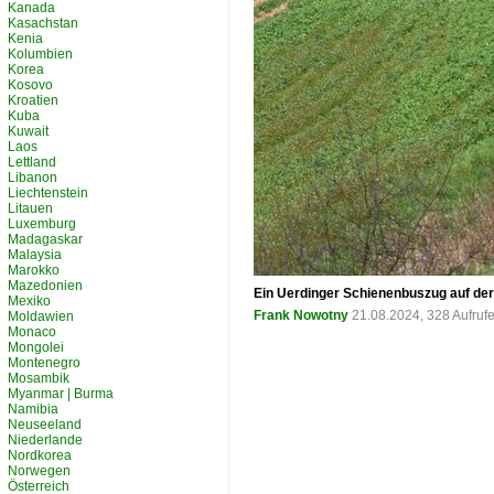
Kanada
Kasachstan
Kenia
Kolumbien
Korea
Kosovo
Kroatien
Kuba
Kuwait
Laos
Lettland
Libanon
Liechtenstein
Litauen
Luxemburg
Madagaskar
Malaysia
Marokko
Mazedonien
Ein Uerdinger Schienenbuszug auf der
Mexiko
Frank Nowotny
21.08.2024, 328 Aufruf
Moldawien
Monaco
Mongolei
Montenegro
Mosambik
Myanmar | Burma
Namibia
Neuseeland
Niederlande
Nordkorea
Norwegen
Österreich