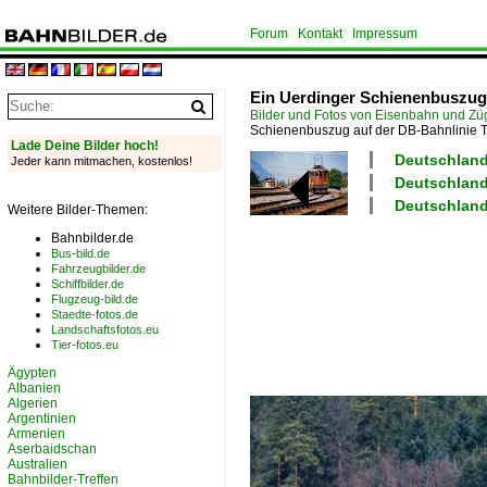
Forum
Kontakt
Impressum
Ein Uerdinger Schienenbuszug 
Bilder und Fotos von Eisenbahn und Z
Schienenbuszug auf der DB-Bahnlinie 
Lade Deine Bilder hoch!
Deutschland 
Jeder kann mitmachen, kostenlos!
Deutschland
Deutschland 
Weitere Bilder-Themen:
Bahnbilder.de
Bus-bild.de
Fahrzeugbilder.de
Schiffbilder.de
Flugzeug-bild.de
Staedte-fotos.de
Landschaftsfotos.eu
Tier-fotos.eu
Ägypten
Albanien
Algerien
Argentinien
Armenien
Aserbaidschan
Australien
Bahnbilder-Treffen