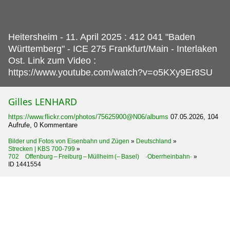
Heitersheim - 11.
April 2025 : 412 041 "Baden
Württemberg" - ICE 275 Frankfurt/Main - Interlaken
Ost. Link zum Video :
https://www.youtube.com/watch?v=o5KXy9Er8SU
Gilles LENHARD
https://www.flickr.com/photos/75625900@N06/albums
07.05.2026, 104
Aufrufe, 0 Kommentare
Bilder und Fotos von Eisenbahn und Zügen
»
Deutschland
»
Strecken | KBS 700-799
»
702 Offenburg – Freiburg – Müllheim (– Basel) ·Oberrheinbahn·
»
ID 1441554