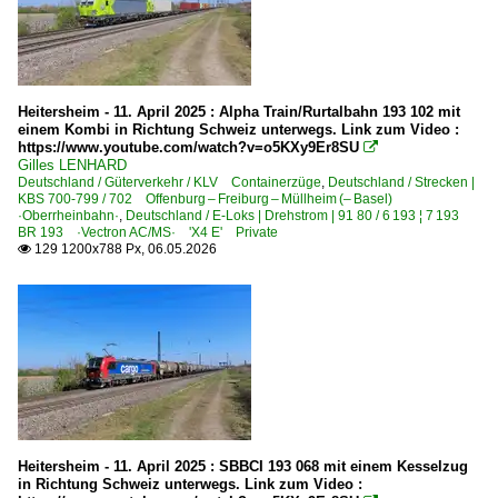
Heitersheim - 11. April 2025 : Alpha Train/Rurtalbahn 193 102 mit
einem Kombi in Richtung Schweiz unterwegs. Link zum Video :
https://www.youtube.com/watch?v=o5KXy9Er8SU

Gilles LENHARD
Deutschland / Güterverkehr / KLV Containerzüge
,
Deutschland / Strecken |
KBS 700-799 / 702 Offenburg – Freiburg – Müllheim (– Basel)
·Oberrheinbahn·
,
Deutschland / E-Loks | Drehstrom | 91 80 / 6 193 ¦ 7 193
BR 193 ·Vectron AC/MS· 'X4 E' Private
129 1200x788 Px, 06.05.2026

Heitersheim - 11. April 2025 : SBBCI 193 068 mit einem Kesselzug
in Richtung Schweiz unterwegs. Link zum Video :