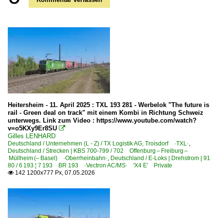
Heitersheim - 11. April 2025 : TXL 193 281 - Werbelok "The future is
rail - Green deal on track" mit einem Kombi in Richtung Schweiz
unterwegs. Link zum Video : https://www.youtube.com/watch?
v=o5KXy9Er8SU

Gilles LENHARD
Deutschland / Unternehmen (L - Z) / TX Logistik AG, Troisdorf ·TXL·
,
Deutschland / Strecken | KBS 700-799 / 702 Offenburg – Freiburg –
Müllheim (– Basel) ·Oberrheinbahn·
,
Deutschland / E-Loks | Drehstrom | 91
80 / 6 193 ¦ 7 193 BR 193 ·Vectron AC/MS· 'X4 E' Private
142 1200x777 Px, 07.05.2026
