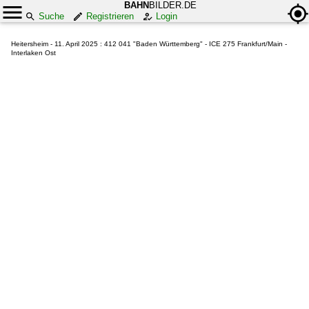
BAHN
BILDER.DE
Suche
Registrieren
Login
Heitersheim - 11. April 2025 : 412 041 "Baden Württemberg" - ICE 275 Frankfurt/Main -
Interlaken Ost