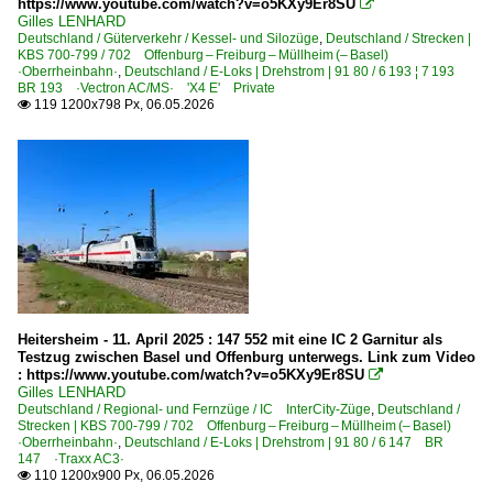
https://www.youtube.com/watch?v=o5KXy9Er8SU

Gilles LENHARD
Deutschland / Güterverkehr / Kessel- und Silozüge
,
Deutschland / Strecken |
KBS 700-799 / 702 Offenburg – Freiburg – Müllheim (– Basel)
·Oberrheinbahn·
,
Deutschland / E-Loks | Drehstrom | 91 80 / 6 193 ¦ 7 193
BR 193 ·Vectron AC/MS· 'X4 E' Private
119 1200x798 Px, 06.05.2026

Heitersheim - 11. April 2025 : 147 552 mit eine IC 2 Garnitur als
Testzug zwischen Basel und Offenburg unterwegs. Link zum Video
: https://www.youtube.com/watch?v=o5KXy9Er8SU

Gilles LENHARD
Deutschland / Regional- und Fernzüge / IC InterCity-Züge
,
Deutschland /
Strecken | KBS 700-799 / 702 Offenburg – Freiburg – Müllheim (– Basel)
·Oberrheinbahn·
,
Deutschland / E-Loks | Drehstrom | 91 80 / 6 147 BR
147 ·Traxx AC3·
110 1200x900 Px, 06.05.2026
