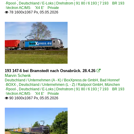
·Rpool·
,
Deutschland / E-Loks | Drehstrom | 91 80 / 6 193 ¦ 7 193 BR 193
·Vectron AC/MS· 'X4 E' Private
78 1600x1067 Px, 05.05.2026

193 147-6 bei Bramstedt nach Osnabrück. 28.4.26

Marvin Schenk
Deutschland / Unternehmen (A - K) / BoxXpress.de GmbH, Bad Honnef
·BOXX·
,
Deutschland / Unternehmen (L - Z) / Railpool GmbH, München
·Rpool·
,
Deutschland / E-Loks | Drehstrom | 91 80 / 6 193 ¦ 7 193 BR 193
·Vectron AC/MS· 'X4 E' Private
90 1600x1067 Px, 05.05.2026
