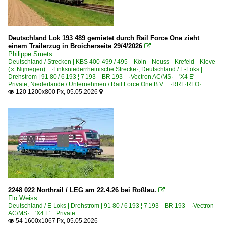
Deutschland Lok 193 489 gemietet durch Rail Force One zieht
einem Trailerzug in Broicherseite 29/4/2026

Philippe Smets
Deutschland / Strecken | KBS 400-499 / 495 Köln – Neuss – Krefeld – Kleve
(⨯ Nijmegen) ·Linksniederrheinische Strecke·
,
Deutschland / E-Loks |
Drehstrom | 91 80 / 6 193 ¦ 7 193 BR 193 ·Vectron AC/MS· 'X4 E'
Private
,
Niederlande / Unternehmen / Rail Force One B.V. ·RRL·RFO·
120 1200x800 Px, 05.05.2026


2248 022 Northrail / LEG am 22.4.26 bei Roßlau.

Flo Weiss
Deutschland / E-Loks | Drehstrom | 91 80 / 6 193 ¦ 7 193 BR 193 ·Vectron
AC/MS· 'X4 E' Private
54 1600x1067 Px, 05.05.2026
