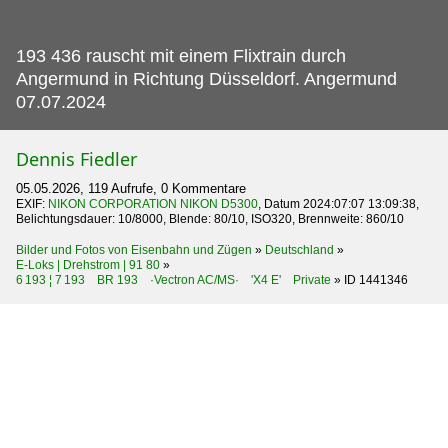
193 436 rauscht mit einem Flixtrain durch
Angermund in Richtung Düsseldorf.
Angermund
07.07.2024
Dennis Fiedler
05.05.2026, 119 Aufrufe, 0 Kommentare
EXIF:
NIKON CORPORATION NIKON D5300
, Datum 2024:07:07 13:09:38,
Belichtungsdauer: 10/8000, Blende: 80/10, ISO320, Brennweite: 860/10
Bilder und Fotos von Eisenbahn und Zügen
»
Deutschland
»
E-Loks | Drehstrom | 91 80
»
6 193 ¦ 7 193 BR 193 ·Vectron AC/MS· 'X4 E' Private
»
ID 1441346