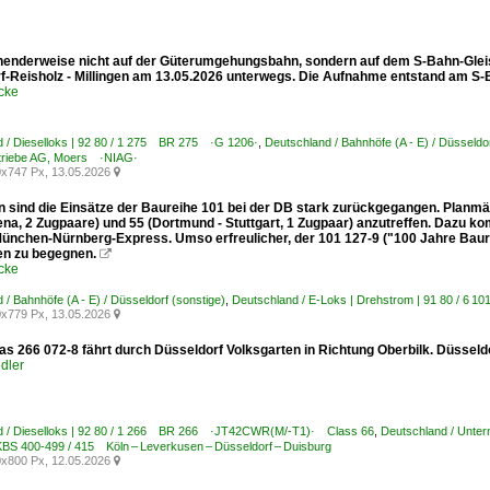
enderweise nicht auf der Güterumgehungsbahn, sondern auf dem S-Bahn-Gleis
f-Reisholz - Millingen am 13.05.2026 unterwegs. Die Aufnahme entstand am S-
cke
 / Dieselloks | 92 80 / 1 275 BR 275 ·G 1206·
,
Deutschland / Bahnhöfe (A - E) / Düsseldor
triebe AG, Moers ·NIAG·
x747 Px, 13.05.2026

 sind die Einsätze der Baureihe 101 bei der DB stark zurückgegangen. Planmäßi
na, 2 Zugpaare) und 55 (Dortmund - Stuttgart, 1 Zugpaar) anzutreffen. Dazu ko
ünchen-Nürnberg-Express. Umso erfreulicher, der 101 127-9 ("100 Jahre Baure
en zu begegnen.

cke
 / Bahnhöfe (A - E) / Düsseldorf (sonstige)
,
Deutschland / E-Loks | Drehstrom | 91 80 / 6
x779 Px, 13.05.2026

as 266 072-8 fährt durch Düsseldorf Volksgarten in Richtung Oberbilk. Düsseld
dler
d / Dieselloks | 92 80 / 1 266 BR 266 ·JT42CWR(M/-T1)· Class 66
,
Deutschland / Unte
KBS 400-499 / 415 Köln – Leverkusen – Düsseldorf – Duisburg
x800 Px, 12.05.2026
