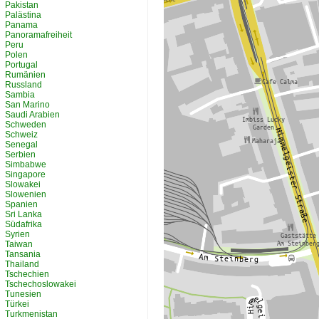
Pakistan
Palästina
Panama
Panoramafreiheit
Peru
Polen
Portugal
Rumänien
Russland
Sambia
San Marino
Saudi Arabien
Schweden
Schweiz
Senegal
Serbien
Simbabwe
Singapore
Slowakei
Slowenien
Spanien
Sri Lanka
Südafrika
Syrien
Taiwan
Tansania
Thailand
Tschechien
Tschechoslowakei
Tunesien
Türkei
Turkmenistan