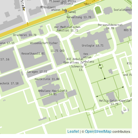
Leaflet
OpenStreetMap
| ©
contributors