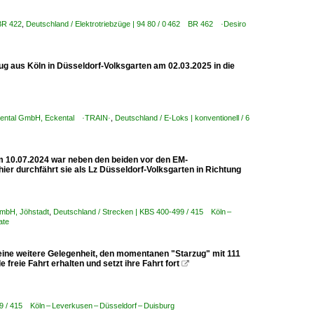
 BR 422
,
Deutschland / Elektrotriebzüge | 94 80 / 0 462 BR 462 ·Desiro
g aus Köln in Düsseldorf-Volksgarten am 02.03.2025 in die
n Rental GmbH, Eckental ·TRAIN·
,
Deutschland / E-Loks | konventionell / 6
am 10.07.2024 war neben den beiden vor den EM-
er durchfährt sie als Lz Düsseldorf-Volksgarten in Richtung
 mbH, Jöhstadt
,
Deutschland / Strecken | KBS 400-499 / 415 Köln –
ate
eine weitere Gelegenheit, den momentanen "Starzug" mit 111
freie Fahrt erhalten und setzt ihre Fahrt fort

9 / 415 Köln – Leverkusen – Düsseldorf – Duisburg