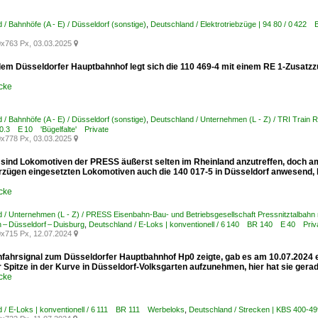
 / Bahnhöfe (A - E) / Düsseldorf (sonstige)
,
Deutschland / Elektrotriebzüge | 94 80 / 0 422
x763 Px, 03.03.2025

dem Düsseldorfer Hauptbahnhof legt sich die 110 469-4 mit einem RE 1-Zusatzzu
cke
 / Bahnhöfe (A - E) / Düsseldorf (sonstige)
,
Deutschland / Unternehmen (L - Z) / TRI Trai
.3 E 10 'Bügelfalte' Private
x778 Px, 03.03.2025

h sind Lokomotiven der PRESS äußerst selten im Rheinland anzutreffen, doch 
rzügen eingesetzten Lokomotiven auch die 140 017-5 in Düsseldorf anwesend, hi
cke
 / Unternehmen (L - Z) / PRESS Eisenbahn-Bau- und Betriebsgesellschaft Pressnitztalbahn
– Düsseldorf – Duisburg
,
Deutschland / E-Loks | konventionell / 6 140 BR 140 E 40 Priv
x715 Px, 12.07.2024

nfahrsignal zum Düsseldorfer Hauptbahnhof Hp0 zeigte, gab es am 10.07.2024 
 Spitze in der Kurve in Düsseldorf-Volksgarten aufzunehmen, hier hat sie gerade 
cke
 / E-Loks | konventionell / 6 111 BR 111 Werbeloks
,
Deutschland / Strecken | KBS 400-49