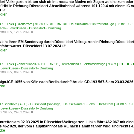
dorf Volksgarten bieten sich oft Interessante Motive mit Zügen welche zum oder
f Hbf in Richtung Düsseldorf Abstellbahnhof während 101 120-4 mit einem IC vo
4

dler
 / E-Loks | Drehstrom | 91 80 / 6 101 BR 101
,
Deutschland / Elektrotriebzüge | 93 8x | ICE
öln – Leverkusen – Düsseldorf – Duisburg
x800 Px, 12.05.2026

 zieht ihren EM Sonderzug durch Düsseldorf Volksgarten in Richtung Düsseldo
nfahrt wartet. Düsseldorf 13.07.2024

dler
 / E-Loks | konventionell / 6 111 BR 111
,
Deutschland / Elektrotriebzüge | 93 8x | ICE - IC 
Leverkusen – Düsseldorf – Duisburg
x800 Px, 06.05.2026

algo-ICE 1055 von Köln nach Berlin durchfährt die CD-193 567-5 am 23.03.202
cke
 / Bahnhöfe (A - E) / Düsseldorf (sonstige)
,
Deutschland / E-Loks | Drehstrom | 91 80 / 6
Leverkusen – Düsseldorf – Duisburg
x781 Px, 24.03.2026

ntreffen am 02.03.2025 in Düsseldorf-Volksgarten: Links fährt 462 067 mit ei
462 029, der vom Hauptbahnhof als RE nach Hamm fahren wird, und rechts 4
cke