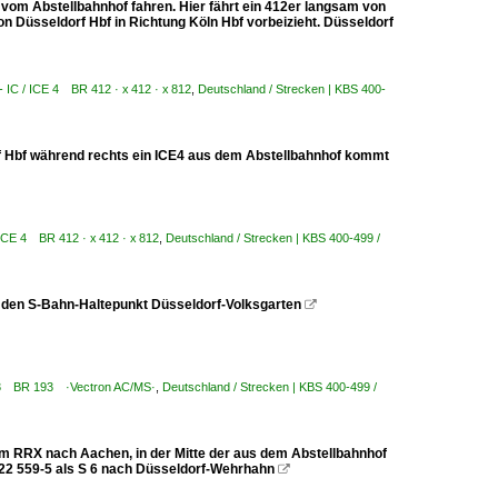
 vom Abstellbahnhof fahren. Hier fährt ein 412er langsam von
n Düsseldorf Hbf in Richtung Köln Hbf vorbeizieht. Düsseldorf
 - IC / ICE 4 BR 412 · x 412 · x 812
,
Deutschland / Strecken | KBS 400-
rf Hbf während rechts ein ICE4 aus dem Abstellbahnhof kommt
/ ICE 4 BR 412 · x 412 · x 812
,
Deutschland / Strecken | KBS 400-499 /
6 den S-Bahn-Haltepunkt Düsseldorf-Volksgarten

 193 BR 193 ·Vectron AC/MS·
,
Deutschland / Strecken | KBS 400-499 /
nem RRX nach Aachen, in der Mitte der aus dem Abstellbahnhof
22 559-5 als S 6 nach Düsseldorf-Wehrhahn
