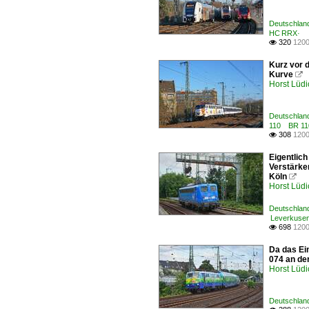
Deutschland
HC RRX·
320
1200

Kurz vor 
Kurve

Horst Lüdi
Deutschland
110 BR 110
308
1200

Eigentlic
Verstärke
Köln

Horst Lüdi
Deutschland
Leverkusen 
698
1200

Da das Ei
074 an der
Horst Lüdi
Deutschland