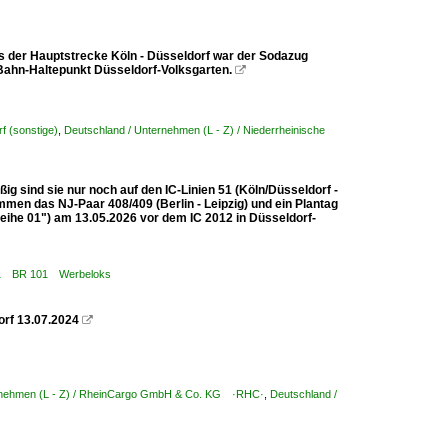
 der Hauptstrecke Köln - Düsseldorf war der Sodazug
Bahn-Haltepunkt Düsseldorf-Volksgarten.

f (sonstige)
,
Deutschland / Unternehmen (L - Z) / Niederrheinische
g sind sie nur noch auf den IC-Linien 51 (Köln/Düsseldorf -
mmen das NJ-Paar 408/409 (Berlin - Leipzig) und ein Plantag
ihe 01") am 13.05.2026 vor dem IC 2012 in Düsseldorf-
 101 BR 101 Werbeloks
orf 13.07.2024

rnehmen (L - Z) / RheinCargo GmbH & Co. KG ·RHC·
,
Deutschland /