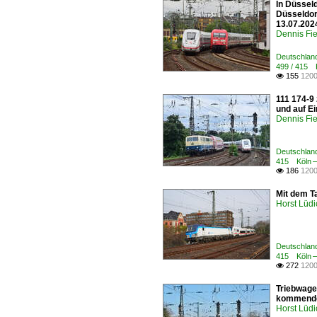
In Düssel
Düsseldor
13.07.202
Dennis Fie
Deutschland
499 / 415 K
155
1200

111 174-9
und auf Ei
Dennis Fie
Deutschland
415 Köln – 
186
1200

Mit dem T
Horst Lüdi
Deutschland
415 Köln – 
272
1200

Triebwage
kommende 
Horst Lüdi