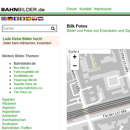
Forum
Kontakt
Impressum
Bilk Fotos
Bilder und Fotos von Eisenbahn und Z
Lade Deine Bilder hoch!
Jeder kann mitmachen, kostenlos!
Karte
+
Weitere Bilder-Themen:
Bahnbilder.de
−
Bus-bild.de
Fahrzeugbilder.de
Schiffbilder.de
Flugzeug-bild.de
Staedte-fotos.de
Landschaftsfotos.eu
Tier-fotos.eu
Ägypten
Albanien
Algerien
Argentinien
Armenien
Aserbaidschan
Australien
Bahnbilder-Treffen