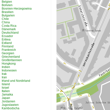
Belgien
Bolivien
Bosnien-Herzegowina
Brasilien
Bulgarien
Chile
China
Costa Rica
Dänemark
Deutschland
Ecuador
Eritrea
Estland
Finnland
Frankreich
Georgien
Griechenland
Großbritannien
Hongkong
Indien
Indonesien
Irak
Iran
Irland und Nordirland
Island
Israel
Italien
Jamaika
Japan
Jordanien
Jugoslawien
Kambodscha