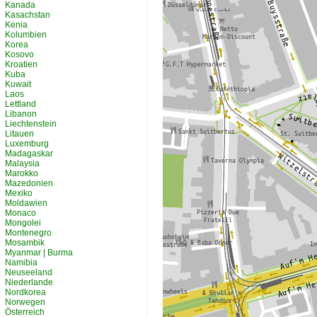
Kanada
Kasachstan
Kenia
Kolumbien
Korea
Kosovo
Kroatien
Kuba
Kuwait
Laos
Lettland
Libanon
Liechtenstein
Litauen
Luxemburg
Madagaskar
Malaysia
Marokko
Mazedonien
Mexiko
Moldawien
Monaco
Mongolei
Montenegro
Mosambik
Myanmar | Burma
Namibia
Neuseeland
Niederlande
Nordkorea
Norwegen
Österreich