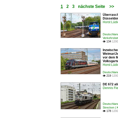
1
2
3
nächste Seite
>>
Überrasch
Düsseldor
Horst Lüdi
Deutschland
Verkehrsbe
134
1200

Inzwischen
Weimar/Je
vor dem M
Volksgart
Horst Lüdi
Deutschland
219
1200

DE 672 ali
Dennis Fie
Deutschlan
Strecken | 
178
1200
