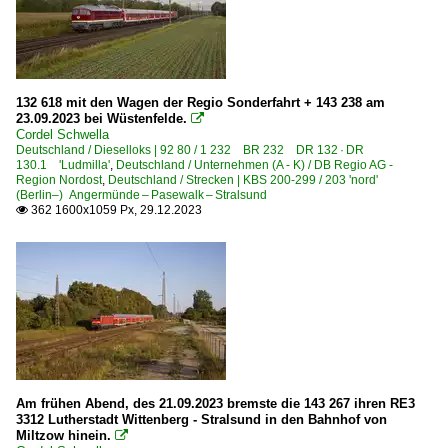
132 618 mit den Wagen der Regio Sonderfahrt + 143 238 am
23.09.2023 bei Wüstenfelde.

Cordel Schwella
Deutschland / Dieselloks | 92 80 / 1 232 BR 232 DR 132 · DR
130.1 'Ludmilla'
,
Deutschland / Unternehmen (A - K) / DB Regio AG -
Region Nordost
,
Deutschland / Strecken | KBS 200-299 / 203 'nord'
(Berlin–) Angermünde – Pasewalk – Stralsund
362 1600x1059 Px, 29.12.2023

Am frühen Abend, des 21.09.2023 bremste die 143 267 ihren RE3
3312 Lutherstadt Wittenberg - Stralsund in den Bahnhof von
Miltzow hinein.
