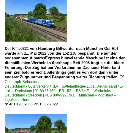
Der KT 50221 von Hamburg Billwerder nach München Ost Rbf
wurde am 11. Mai 2022 von der 152 136 bespannt. Die auf den
sogenannten AlbatrosExpress hinweisende Maschine ist eine der
dienstältesten Werbeloks überhaupt. Seit 2008 trägt sie die blaue
Folierung. Der Zug hat bei Vierkirchen im Dachauer Hinterland
sein Ziel bald erreicht. Allerdings geht es von dort dann unter
anderer Zugnummer und Bespannung weiter Richtung Italien.

Christoph Schneider
Deutschland / Güterverkehr / KLV Sattelauflieger-Züge
,
Deutschland / E-
Loks | Drehstrom | 91 80 / 6 152 BR 152 ·ES 64 F· Werbeloks
,
Deutschland / Strecken | KBS 800-999 / 900 München – Ingolstadt –
Ingolstadt Nord
461 1200x800 Px, 13.09.2022
