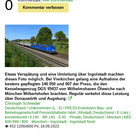
0
Kommentare,
Alle Kommentare
Kommentar verfassen
Etwas Verspätung und eine Umleitung über Ingolstadt machten
dieses Foto möglich. Bei Vierkirchen gelang eine Aufnahme der
bestens gepflegten 140 050 und 007 der Press, die den
Kesselwagenzug DGS 95437 von Wilhelmshaven Ölweiche nach
München Milbertshofen brachten. Regulär verkehrt diese Leistung
über Donauwörth und Augsburg.

Christoph Schneider
Deutschland / Unternehmen (L - Z) / PRESS Eisenbahn-Bau- und
Betriebsgesellschaft Pressnitztalbahn mbH, Jöhstadt
,
Deutschland / E-Loks |
konventionell / 6 140 BR 140 E 40 Private
,
Deutschland / Strecken | KBS
800-999 / 900 München – Ingolstadt – Ingolstadt Nord
452 1200x800 Px, 18.09.2022
