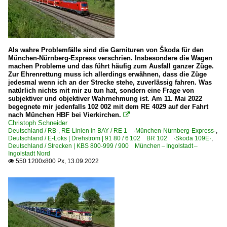
Als wahre Problemfälle sind die Garnituren von Škoda für den
München-Nürnberg-Express verschrien. Insbesondere die Wagen
machen Probleme und das führt häufig zum Ausfall ganzer Züge.
Zur Ehrenrettung muss ich allerdings erwähnen, dass die Züge
jedesmal wenn ich an der Strecke stehe, zuverlässig fahren. Was
natürlich nichts mit mir zu tun hat, sondern eine Frage von
subjektiver und objektiver Wahrnehmung ist. Am 11. Mai 2022
begegnete mir jedenfalls 102 002 mit dem RE 4029 auf der Fahrt
nach München HBF bei Vierkirchen.

Christoph Schneider
Deutschland / RB-, RE-Linien in BAY / RE 1 ·München-Nürnberg-Express·
,
Deutschland / E-Loks | Drehstrom | 91 80 / 6 102 BR 102 ·Skoda 109E·
,
Deutschland / Strecken | KBS 800-999 / 900 München – Ingolstadt –
Ingolstadt Nord
550 1200x800 Px, 13.09.2022
