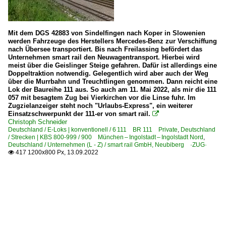
Mit dem DGS 42883 von Sindelfingen nach Koper in Slowenien
werden Fahrzeuge des Herstellers Mercedes-Benz zur Verschiffung
nach Übersee transportiert. Bis nach Freilassing befördert das
Unternehmen smart rail den Neuwagentransport. Hierbei wird
meist über die Geislinger Steige gefahren. Dafür ist allerdings eine
Doppeltraktion notwendig. Gelegentlich wird aber auch der Weg
über die Murrbahn und Treuchtlingen genommen. Dann reicht eine
Lok der Baureihe 111 aus. So auch am 11. Mai 2022, als mir die 111
057 mit besagtem Zug bei Vierkirchen vor die Linse fuhr. Im
Zugzielanzeiger steht noch "Urlaubs-Express", ein weiterer
Einsatzschwerpunkt der 111-er von smart rail.

Christoph Schneider
Deutschland / E-Loks | konventionell / 6 111 BR 111 Private
,
Deutschland
/ Strecken | KBS 800-999 / 900 München – Ingolstadt – Ingolstadt Nord
,
Deutschland / Unternehmen (L - Z) / smart rail GmbH, Neubiberg ·ZUG·
417 1200x800 Px, 13.09.2022
