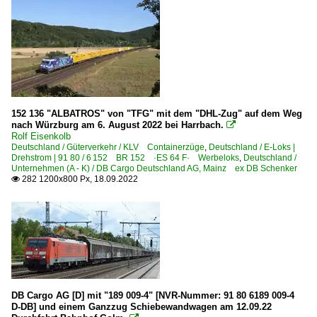
152 136 "ALBATROS" von "TFG" mit dem "DHL-Zug" auf dem Weg
nach Würzburg am 6. August 2022 bei Harrbach.

Rolf Eisenkolb
Deutschland / Güterverkehr / KLV Containerzüge
,
Deutschland / E-Loks |
Drehstrom | 91 80 / 6 152 BR 152 ·ES 64 F· Werbeloks
,
Deutschland /
Unternehmen (A - K) / DB Cargo Deutschland AG, Mainz ex DB Schenker
282 1200x800 Px, 18.09.2022

DB Cargo AG [D] mit "189 009-4" [NVR-Nummer: 91 80 6189 009-4
D-DB] und einem Ganzzug Schiebewandwagen am 12.09.22