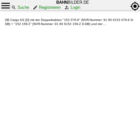
BAHN
BILDER.DE
Suche
Registrieren
Login
DB Cargo AG [D] mit der Doppeltraktion "152 076-6" [NVR-Nummer: 91 80 6152 076-6 D-
DB] + "152 158-2" [NVR-Nummer: 91 80 6152 158-2 D-DB] und der ...