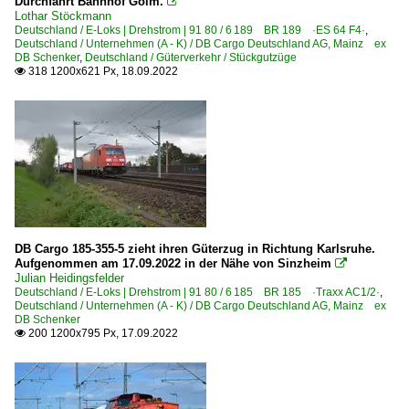
Durchfahrt Bahnhof Golm.

Lothar Stöckmann
Deutschland / E-Loks | Drehstrom | 91 80 / 6 189 BR 189 ·ES 64 F4·
,
Deutschland / Unternehmen (A - K) / DB Cargo Deutschland AG, Mainz ex
DB Schenker
,
Deutschland / Güterverkehr / Stückgutzüge
318 1200x621 Px, 18.09.2022

DB Cargo 185-355-5 zieht ihren Güterzug in Richtung Karlsruhe.
Aufgenommen am 17.09.2022 in der Nähe von Sinzheim

Julian Heidingsfelder
Deutschland / E-Loks | Drehstrom | 91 80 / 6 185 BR 185 ·Traxx AC1/2·
,
Deutschland / Unternehmen (A - K) / DB Cargo Deutschland AG, Mainz ex
DB Schenker
200 1200x795 Px, 17.09.2022
