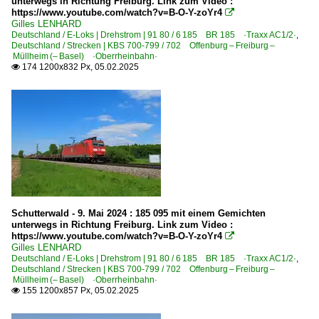
unterwegs in Richtung Freiburg. Link zum Video :
https://www.youtube.com/watch?v=B-O-Y-zoYr4

Gilles LENHARD
Deutschland / E-Loks | Drehstrom | 91 80 / 6 185 BR 185 ·Traxx AC1/2·
,
Deutschland / Strecken | KBS 700-799 / 702 Offenburg – Freiburg –
Müllheim (– Basel) ·Oberrheinbahn·
174 1200x832 Px, 05.02.2025

Schutterwald - 9. Mai 2024 : 185 095 mit einem Gemichten
unterwegs in Richtung Freiburg. Link zum Video :
https://www.youtube.com/watch?v=B-O-Y-zoYr4

Gilles LENHARD
Deutschland / E-Loks | Drehstrom | 91 80 / 6 185 BR 185 ·Traxx AC1/2·
,
Deutschland / Strecken | KBS 700-799 / 702 Offenburg – Freiburg –
Müllheim (– Basel) ·Oberrheinbahn·
155 1200x857 Px, 05.02.2025
