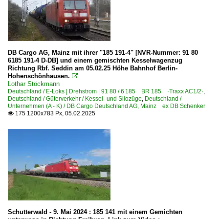
DB Cargo AG, Mainz mit ihrer "185 191-4" [NVR-Nummer: 91 80
6185 191-4 D-DB] und einem gemischten Kesselwagenzug
Richtung Rbf. Seddin am 05.02.25 Höhe Bahnhof Berlin-
Hohenschönhausen.

Lothar Stöckmann
Deutschland / E-Loks | Drehstrom | 91 80 / 6 185 BR 185 ·Traxx AC1/2·
,
Deutschland / Güterverkehr / Kessel- und Silozüge
,
Deutschland /
Unternehmen (A - K) / DB Cargo Deutschland AG, Mainz ex DB Schenker
175 1200x783 Px, 05.02.2025

Schutterwald - 9. Mai 2024 : 185 141 mit einem Gemichten