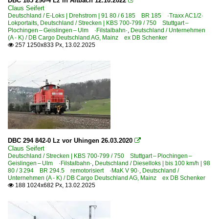
DBC 185 290-4 Lz in Altbach 12.10.2022

Claus Seifert
Deutschland / E-Loks | Drehstrom | 91 80 / 6 185 BR 185 ·Traxx AC1/2·
Lokportaits
,
Deutschland / Strecken | KBS 700-799 / 750 Stuttgart –
Plochingen – Geislingen – Ulm ·Filstalbahn·
,
Deutschland / Unternehmen
(A - K) / DB Cargo Deutschland AG, Mainz ex DB Schenker
257 1250x833 Px, 13.02.2025

DBC 294 842-0 Lz vor Uhingen 26.03.2020

Claus Seifert
Deutschland / Strecken | KBS 700-799 / 750 Stuttgart – Plochingen –
Geislingen – Ulm ·Filstalbahn·
,
Deutschland / Dieselloks | bis 100 km/h | 98
80 / 3 294 BR 294.5 remotorisiert ·MaK V 90·
,
Deutschland /
Unternehmen (A - K) / DB Cargo Deutschland AG, Mainz ex DB Schenker
188 1024x682 Px, 13.02.2025
