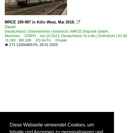
MRCE 189-987 in Köln West, Mai 2018.

Daniel
Deutschland / Unternehmen | historisch / MRCE Dispolok GmbH,
München ·DISPO· bis 10.2023
,
Deutschland / E-Loks | Drehstrom | 91 80
/ 6 189 BR 189 ·ES 64 F4· Private
271 1200x800 Px, 29.01.2025

Diese Webseite verwendet Cookies, um
Inhalte und Anzeigen zu personalisieren und