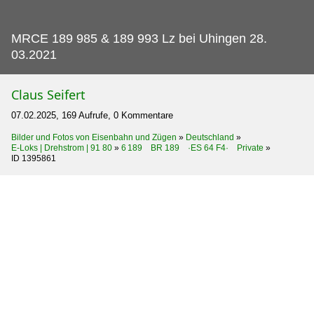
MRCE 189 985 & 189 993 Lz bei Uhingen 28.
03.2021
Claus Seifert
07.02.2025, 169 Aufrufe, 0 Kommentare
Bilder und Fotos von Eisenbahn und Zügen
»
Deutschland
»
E-Loks | Drehstrom | 91 80
»
6 189 BR 189 ·ES 64 F4· Private
»
ID 1395861