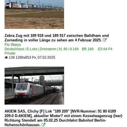
Zebra Zug mit 189 918 und 189 917 zwischen Balldham und
Zorneding in voller Länge zu sehen am 4 Februar 2025.

Flo Weiss
Deutschland / E-Loks | Drehstrom | 91 80 / 6 189 BR 189 ·ES 64 F4·
Private
139 1280x853 Px, 07.02.2025

AKIEM SAS, Clichy [F] Lok "189 209" [NVR-Nummer: 91 80 6189
209-0 D-AKIEM], aktueller Mieter? mit einem Kesselwagenzug (leer)
Richtung Stendell am 05.02.25 Durchfahrt Bahnhof Berlin-
Hohenschönhausen.
