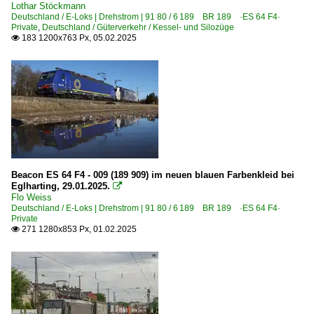
Lothar Stöckmann
Deutschland / E-Loks | Drehstrom | 91 80 / 6 189 BR 189 ·ES 64 F4·
Private
,
Deutschland / Güterverkehr / Kessel- und Silozüge
183 1200x763 Px, 05.02.2025

Beacon ES 64 F4 - 009 (189 909) im neuen blauen Farbenkleid bei
Eglharting, 29.01.2025.

Flo Weiss
Deutschland / E-Loks | Drehstrom | 91 80 / 6 189 BR 189 ·ES 64 F4·
Private
271 1280x853 Px, 01.02.2025
