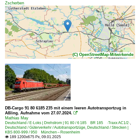
Zscherben
(C) OpenStreetMap-Mitwirkende
DB-Cargo 91 80 6185 235 mit einem leeren Autotransportzug in
Aßling. Aufnahme vom 27.07.2024.

Mathias May
Deutschland / E-Loks | Drehstrom | 91 80 / 6 185 BR 185 ·Traxx AC1/2·
,
Deutschland / Güterverkehr / Autotransportzüge
,
Deutschland / Strecken |
KBS 800-999 / 950 München – Rosenheim
189 1200x675 Px, 09.01.2025
