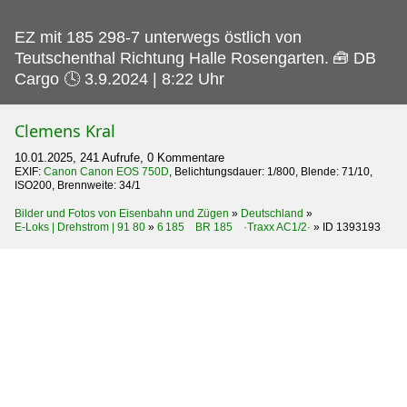
EZ mit 185 298-7 unterwegs östlich von
Teutschenthal Richtung Halle Rosengarten.
🧰 DB
Cargo 🕓 3.9.2024 | 8:22 Uhr
Clemens Kral
10.01.2025, 241 Aufrufe, 0 Kommentare
EXIF:
Canon Canon EOS 750D
, Belichtungsdauer: 1/800, Blende: 71/10,
ISO200, Brennweite: 34/1
Bilder und Fotos von Eisenbahn und Zügen
»
Deutschland
»
E-Loks | Drehstrom | 91 80
»
6 185 BR 185 ·Traxx AC1/2·
»
ID 1393193