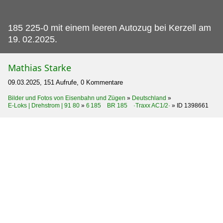
185 225-0 mit einem leeren Autozug bei Kerzell am
19.
02.2025.
Mathias Starke
09.03.2025, 151 Aufrufe, 0 Kommentare
Bilder und Fotos von Eisenbahn und Zügen
»
Deutschland
»
E-Loks | Drehstrom | 91 80
»
6 185 BR 185 ·Traxx AC1/2·
»
ID 1398661