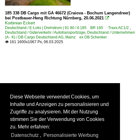
185 338 DB Cargo mit GA 46672 (Craiova - Bochum Langendreer)
bei Postbauer-Heng Richtung Nürnberg, 20.06.2021

Korbinian Eckert
Deutschland / E-Loks | Drehstrom | 91 80 / 6 185 BR 185 ·Traxx AC1/2·
,
Deutschland / Güterverkehr / Autotransportzüge
,
Deutschland / Unternehmen
(A - K) / DB Cargo Deutschland AG, Mainz ex DB Schenker
161 1600x1067 Px, 06.03.2025

Diese Webseite verwendet Cookies, um
Inhalte und Anzeigen zu personalisieren und
Zugriffe zu analysieren. Mit der Nutzung
stimmen Sie der Verwendung von Cookies
zu. Mehr erfahren:
Datenschutz
,
Personalisierte Werbung