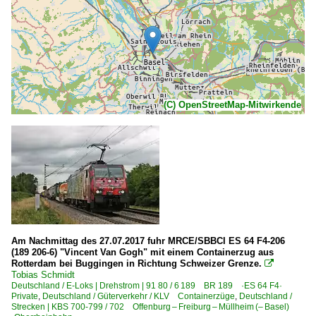
(C) OpenStreetMap-Mitwirkende
Am Nachmittag des 27.07.2017 fuhr MRCE/SBBCI ES 64 F4-206
(189 206-6) "Vincent Van Gogh" mit einem Containerzug aus
Rotterdam bei Buggingen in Richtung Schweizer Grenze.

Tobias Schmidt
Deutschland / E-Loks | Drehstrom | 91 80 / 6 189 BR 189 ·ES 64 F4·
Private
,
Deutschland / Güterverkehr / KLV Containerzüge
,
Deutschland /
Strecken | KBS 700-799 / 702 Offenburg – Freiburg – Müllheim (– Basel)