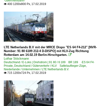
·Oberrheinbahn·
400 1200x800 Px, 17.02.2019

LTE Netherlands B.V mit der MRCE Dispo "ES 64 F4-212" [NVR-
Number: 91 80 6189 212-4 D-DISPO] mit KLV-Zug Richtung
Rotterdam am 14.02.19 Berlin-Hirschgarten.

Lothar Stöckmann
Deutschland / E-Loks | Drehstrom | 91 80 / 6 189 BR 189 ·ES 64 F4·
Private
,
Deutschland / Güterverkehr / KLV Sattelauflieger-Züge
,
Niederlande / Unternehmen / LTE Netherlands B.V.
715 1200x724 Px, 17.02.2019
