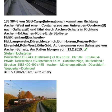
189 984-8 von SBB-Cargo(International) kommt aus Richtung
Aachen-West mit einem Containerzug aus Antwerpen-Oorderen(B)
nach Gallarate(I) und fährt durch Aachen-Schanz in Richtung
Aachen-Hbf,Aachen-Rothe-Erde,Stolberg-
Hbf(Rheinland)Eschweiler-
Hbf,Langerwehe,Düren,Merzenich,Buir,Horrem,Kerpen-Köln-
Ehrenfeld,Köln-West,Köln-Süd. Aufgenommen vom Bahnsteig von
Aachen-Schanz. Am Kalten Morgen vom 13.2.2019.

Stefan Hochstetter
Deutschland / E-Loks | Drehstrom | 91 80 / 6 189 BR 189 ·ES 64 F4·
Private
,
Deutschland / Güterverkehr / KLV Containerzüge
,
Deutschland /
Strecken | KBS 400-499 / 485 Aachen – Mönchengladbach – Düsseldorf –
Wuppertal – Dortmund
355 1200x970 Px, 14.02.2019

