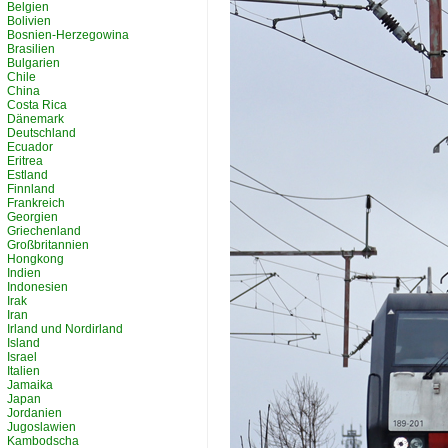
Belgien
Bolivien
Bosnien-Herzegowina
Brasilien
Bulgarien
Chile
China
Costa Rica
Dänemark
Deutschland
Ecuador
Eritrea
Estland
Finnland
Frankreich
Georgien
Griechenland
Großbritannien
Hongkong
Indien
Indonesien
Irak
Iran
Irland und Nordirland
Island
Israel
Italien
Jamaika
Japan
Jordanien
Jugoslawien
Kambodscha