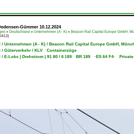
Dedensen-Gümmer 10.12.2024
ügen
»
Deutschland
»
Unternehmen (A - K)
»
Beacon Rail Capital Europe GmbH,
0413)
 / Unternehmen (A - K) / Beacon Rail Capital Europe GmbH, M
 / Güterverkehr / KLV Containerzüge
 / E-Loks | Drehstrom | 91 80 / 6 189 BR 189 ·ES 64 F4· Private