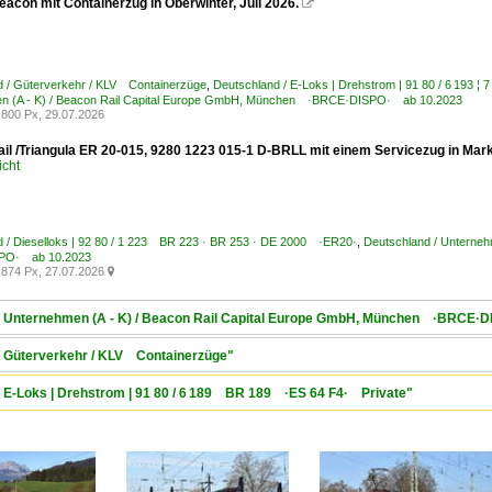
acon mit Containerzug in Oberwinter, Juli 2026.

d / Güterverkehr / KLV Containerzüge
,
Deutschland / E-Loks | Drehstrom | 91 80 / 6 193
n (A - K) / Beacon Rail Capital Europe GmbH, München ·BRCE·DISPO· ab 10.2023
800 Px, 29.07.2026
il /Triangula ER 20-015, 9280 1223 015-1 D-BRLL mit einem Servicezug in Mar
icht
 / Dieselloks | 92 80 / 1 223 BR 223 · BR 253 · DE 2000 ·ER20·
,
Deutschland / Unterne
PO· ab 10.2023
874 Px, 27.07.2026

d / Unternehmen (A - K) / Beacon Rail Capital Europe GmbH, München ·BRCE·
 / Güterverkehr / KLV Containerzüge"
/ E-Loks | Drehstrom | 91 80 / 6 189 BR 189 ·ES 64 F4· Private"