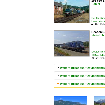
193 650 Be
Daniel
Deutschlan
Unternehme
28
1200x

Beacon Ra
Mario Ulbr
Deutschland
·BRCE·DIS
82
1200x

Weitere Bilder aus "Deutschlan
Weitere Bilder aus "Deutschland
Weitere Bilder aus "Deutschland 