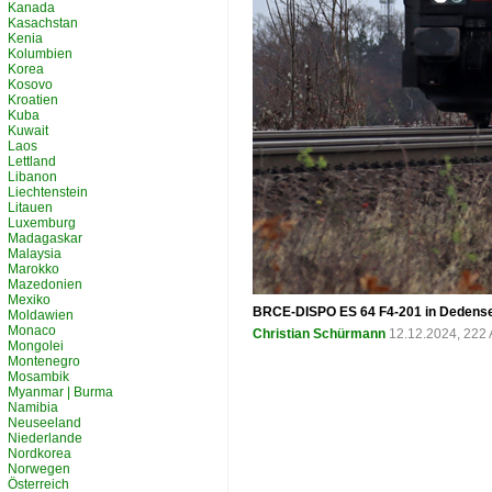
Kanada
Kasachstan
Kenia
Kolumbien
Korea
Kosovo
Kroatien
Kuba
Kuwait
Laos
Lettland
Libanon
Liechtenstein
Litauen
Luxemburg
Madagaskar
Malaysia
Marokko
Mazedonien
Mexiko
BRCE-DISPO ES 64 F4-201 in Dedens
Moldawien
Monaco
Christian Schürmann
12.12.2024, 222 
Mongolei
Montenegro
Mosambik
Myanmar | Burma
Namibia
Neuseeland
Niederlande
Nordkorea
Norwegen
Österreich