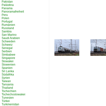
Pakistan
Palästina
Panama
Panoramafreiheit
Peru
Polen
Portugal
Rumänien
Russland
Sambia
San Marino
Saudi Arabien
Schweden
Schweiz
Senegal
Serbien
Simbabwe
Singapore
Slowakei
Slowenien
Spanien
Sri Lanka
Südafrika
Syrien
Taiwan
Tansania
Thailand
Tschechien
Tschechoslowakei
Tunesien
Türkei
Turkmenistan