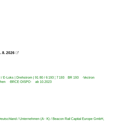
 8. 2026

 / E-Loks | Drehstrom | 91 80 / 6 193 ¦ 7 193 BR 193 ·Vectron
München ·BRCE·DISPO· ab 10.2023
eutschland / Unternehmen (A - K) / Beacon Rail Capital Europe GmbH,