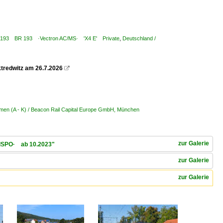
 ¦ 7 193 BR 193 ·Vectron AC/MS· 'X4 E' Private
,
Deutschland /
ktredwitz am 26.7.2026

hmen (A - K) / Beacon Rail Capital Europe GmbH, München
zur Galerie
DISPO· ab 10.2023"
zur Galerie
zur Galerie