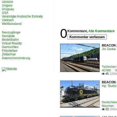
Ukraine
Ungarn
Uruguay
USA
Vereinigte Arabische Emirate
Vietnam
Weißrussland
0
Kommentare,
Alle Kommentare
Neuzugänge
Gemälde
Kommentar verfassen
Modellbahn
Virtual Reality
BEACON X4
Gemischtes
Jiri Zanka
Fotostellen
Zeitachse
Datenschutzerklärung
Tschechien 
AC/MS· 'X4
45
1200x

BEACON - 
Hp. Teuts
Deutschland
München ·
23
1500x
