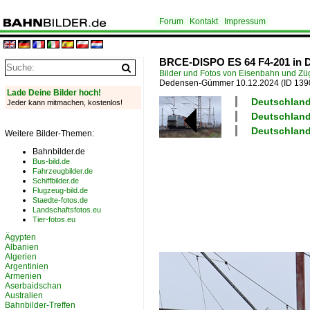
Forum
Kontakt
Impressum
BRCE-DISPO ES 64 F4-201 in 
Bilder und Fotos von Eisenbahn und Z
Dedensen-Gümmer 10.12.2024
(ID 139
Lade Deine Bilder hoch!
Deutschland
Jeder kann mitmachen, kostenlos!
Deutschland
Deutschland
Weitere Bilder-Themen:
Bahnbilder.de
Bus-bild.de
Fahrzeugbilder.de
Schiffbilder.de
Flugzeug-bild.de
Staedte-fotos.de
Landschaftsfotos.eu
Tier-fotos.eu
Ägypten
Albanien
Algerien
Argentinien
Armenien
Aserbaidschan
Australien
Bahnbilder-Treffen