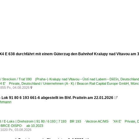
 E 638 durchfährt mit einem Güterzug den Bahnhof Kralupy nad Vltavou am 3.
/ Strecken / Trať 090 (Praha–) Kralupy nad Vltavou – Ústí nad Labem – Děčín
,
Deutschland
 E' Private
,
Deutschland / Unternehmen (A - K) / Beacon Rail Capital Europe GmbH, 
855 Px, 04.08.2026

Lok 91 80 6 193 661-6 abgestellt im Bhf. Pratteln am 22.01.2026

chmann
 / E-Loks | Drehstrom | 91 80 / 6 193 ¦ 7 193 BR 193 ·Vectron AC/MS· 'X4 E' Private
,
D
BRCE·DISPO· ab 10.2023
1020 Px, 03.08.2026