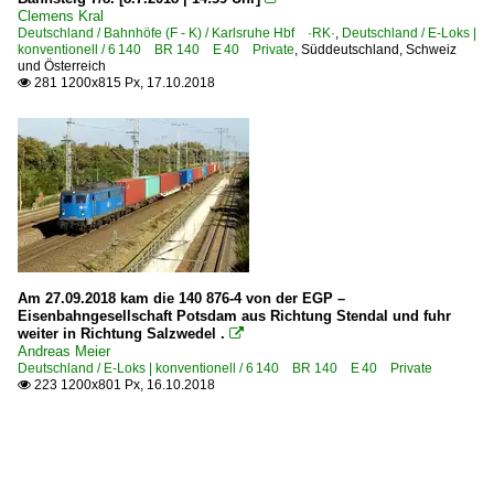
Clemens Kral
Deutschland / Bahnhöfe (F - K) / Karlsruhe Hbf ·RK·
,
Deutschland / E-Loks |
konventionell / 6 140 BR 140 E 40 Private
,
Süddeutschland, Schweiz
und Österreich
281 1200x815 Px, 17.10.2018

Am 27.09.2018 kam die 140 876-4 von der EGP –
Eisenbahngesellschaft Potsdam aus Richtung Stendal und fuhr
weiter in Richtung Salzwedel .

Andreas Meier
Deutschland / E-Loks | konventionell / 6 140 BR 140 E 40 Private
223 1200x801 Px, 16.10.2018
