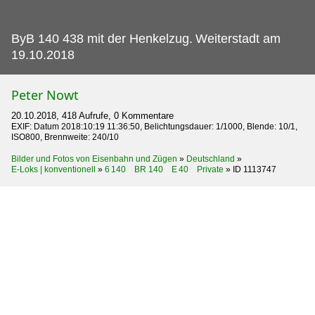
ByB 140 438 mit der Henkelzug.
Weiterstadt am
19.10.2018
Peter Nowt
20.10.2018, 418 Aufrufe, 0 Kommentare
EXIF: Datum 2018:10:19 11:36:50, Belichtungsdauer: 1/1000, Blende: 10/1,
ISO800, Brennweite: 240/10
Bilder und Fotos von Eisenbahn und Zügen
»
Deutschland
»
E-Loks | konventionell
»
6 140 BR 140 E 40 Private
»
ID 1113747