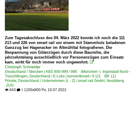
Zum Tagesabschluss des 04. März 2022 konnte ich noch die 111
213 und 226 von smart rail vor einem mit Stammholz beladenen
Ganzzug bei Hagenacker im Altmühltal fotografieren. Die
Bespannung von Güterzügen durch diese Baureihe, die
jahrzehntelang ausschließlich vor Personenzügen zum Einsatz
kam, wirkt für mich immer noch ungewohnt.

Christoph Schneider
Deutschland / Strecken | KBS 800-999 / 990 (München–) Ingolstadt Nord –
Treuchtlingen
,
Deutschland / E-Loks | konventionell / 6 111 BR 111
Private
,
Deutschland / Unternehmen (L - Z) / smart rail GmbH, Neubiberg
·ZUG·
643
1200x800 Px, 10.07.2022

 1