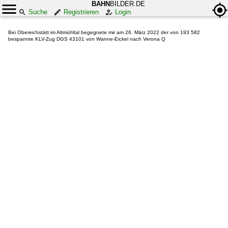
BAHN
BILDER.DE
Suche
Registrieren
Login
Bei Obereichstätt im Altmühltal begegnete mir am 26. März 2022 der von 193 582
bespannte KLV-Zug DGS 43101 von Wanne-Eickel nach Verona Q