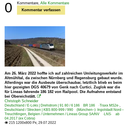
0
Kommentare,
Alle Kommentare
Kommentar verfassen
Am 26. März 2022 hoffte ich auf zahlreichen Umleitungsverkehr im
Altmühltal, da zwischen Nürnberg und Regensburg gebaut wurde.
Allerdings war die Ausbeute überschaubar, letztlich blieb es beim
hier gezeigten DGS 40679 von Genk nach Curtici. Zuglok war die
für Lineas fahrende 186 182 von Railpool. Die Aufnahme entstand
bei Obereichstätt.

Christoph Schneider
Deutschland / E-Loks | Drehstrom | 91 80 / 6 186 BR 186 ·Traxx MS2e·
,
Deutschland / Strecken | KBS 800-999 / 990 (München–) Ingolstadt Nord –
Treuchtlingen
,
Belgien / Unternehmen / Lineas Group SA/NV ·LNS· ab
04.2017 (ex Cobra)
215 1200x800 Px, 29.07.2022
