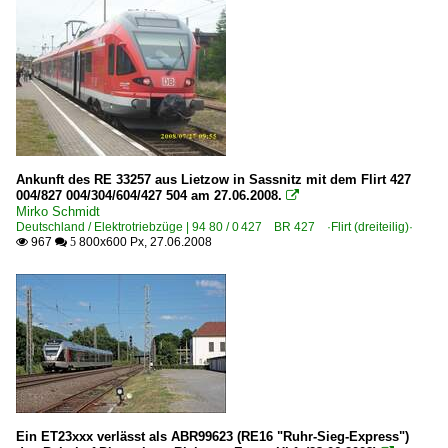
Ankunft des RE 33257 aus Lietzow in Sassnitz mit dem Flirt 427
004/827 004/304/604/427 504 am 27.06.2008.

Mirko Schmidt
Deutschland / Elektrotriebzüge | 94 80 / 0 427 BR 427 ·Flirt (dreiteilig)·
967
800x600 Px, 27.06.2008

 5
Ein ET23xxx verlässt als ABR99623 (RE16 "Ruhr-Sieg-Express")