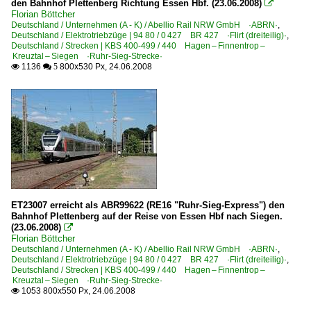
den Bahnhof Plettenberg Richtung Essen Hbf. (23.06.2008)

Florian Böttcher
Deutschland / Unternehmen (A - K) / Abellio Rail NRW GmbH ·ABRN·
,
Deutschland / Elektrotriebzüge | 94 80 / 0 427 BR 427 ·Flirt (dreiteilig)·
,
Deutschland / Strecken | KBS 400-499 / 440 Hagen – Finnentrop –
Kreuztal – Siegen ·Ruhr-Sieg-Strecke·
1136
800x530 Px, 24.06.2008

 5
ET23007 erreicht als ABR99622 (RE16 "Ruhr-Sieg-Express") den
Bahnhof Plettenberg auf der Reise von Essen Hbf nach Siegen.
(23.06.2008)

Florian Böttcher
Deutschland / Unternehmen (A - K) / Abellio Rail NRW GmbH ·ABRN·
,
Deutschland / Elektrotriebzüge | 94 80 / 0 427 BR 427 ·Flirt (dreiteilig)·
,
Deutschland / Strecken | KBS 400-499 / 440 Hagen – Finnentrop –
Kreuztal – Siegen ·Ruhr-Sieg-Strecke·
1053 800x550 Px, 24.06.2008
