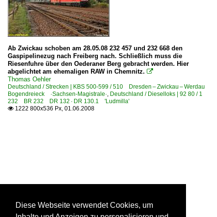
Ab Zwickau schoben am 28.05.08 232 457 und 232 668 den
Gaspipelinezug nach Freiberg nach. Schließlich muss die
Riesenfuhre über den Oederaner Berg gebracht werden. Hier
abgelichtet am ehemaligen RAW in Chemnitz.

Thomas Oehler
Deutschland / Strecken | KBS 500-599 / 510 Dresden – Zwickau – Werdau
Bogendreieck ·Sachsen-Magistrale·
,
Deutschland / Dieselloks | 92 80 / 1
232 BR 232 DR 132 · DR 130.1 'Ludmilla'
1222 800x536 Px, 01.06.2008

Diese Webseite verwendet Cookies, um
Inhalte und Anzeigen zu personalisieren und