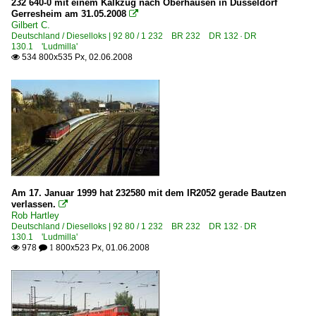
232 640-0 mit einem Kalkzug nach Oberhausen in Düsseldorf
Gerresheim am 31.05.2008

Gilbert C.
Deutschland / Dieselloks | 92 80 / 1 232 BR 232 DR 132 · DR
130.1 'Ludmilla'
534 800x535 Px, 02.06.2008

Am 17. Januar 1999 hat 232580 mit dem IR2052 gerade Bautzen
verlassen.

Rob Hartley
Deutschland / Dieselloks | 92 80 / 1 232 BR 232 DR 132 · DR
130.1 'Ludmilla'
978
800x523 Px, 01.06.2008

 1