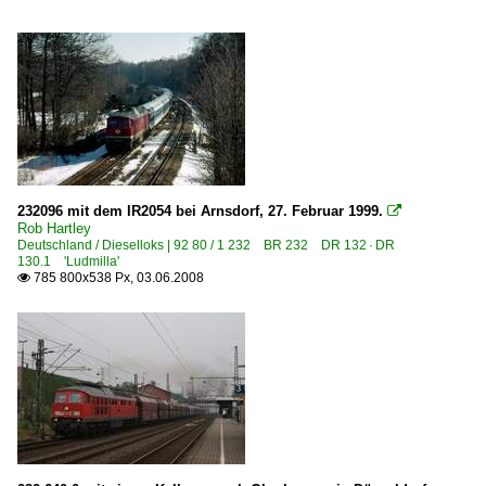
232096 mit dem IR2054 bei Arnsdorf, 27. Februar 1999.

Rob Hartley
Deutschland / Dieselloks | 92 80 / 1 232 BR 232 DR 132 · DR
130.1 'Ludmilla'
785 800x538 Px, 03.06.2008
